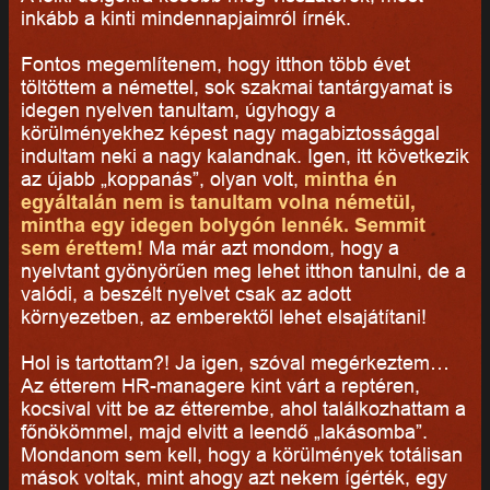
inkább a kinti mindennapjaimról írnék.
Fontos megemlítenem, hogy itthon több évet
töltöttem a némettel, sok szakmai tantárgyamat is
idegen nyelven tanultam, úgyhogy a
körülményekhez képest nagy magabiztossággal
indultam neki a nagy kalandnak. Igen, itt következik
az újabb „koppanás”, olyan volt,
mintha én
egyáltalán nem is tanultam volna németül,
mintha egy idegen bolygón lennék. Semmit
sem érettem!
Ma már azt mondom, hogy a
nyelvtant gyönyörűen meg lehet itthon tanulni, de a
valódi, a beszélt nyelvet csak az adott
környezetben, az emberektől lehet elsajátítani!
Hol is tartottam?! Ja igen, szóval megérkeztem…
Az étterem HR-managere kint várt a reptéren,
kocsival vitt be az étterembe, ahol találkozhattam a
főnökömmel, majd elvitt a leendő „lakásomba”.
Mondanom sem kell, hogy a körülmények totálisan
mások voltak, mint ahogy azt nekem ígérték, egy