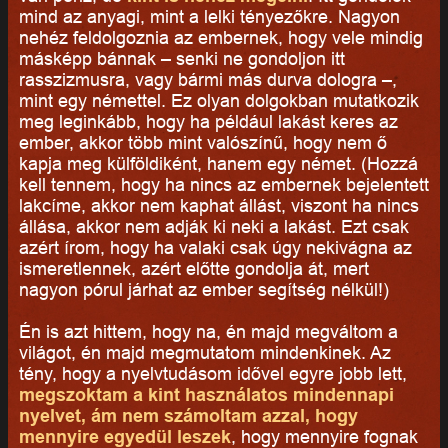
mind az anyagi, mint a lelki tényezőkre. Nagyon
nehéz feldolgoznia az embernek, hogy vele mindig
másképp bánnak – senki ne gondoljon itt
rasszizmusra, vagy bármi más durva dologra –,
mint egy némettel. Ez olyan dolgokban mutatkozik
meg leginkább, hogy ha például lakást keres az
ember, akkor több mint valószínű, hogy nem ő
kapja meg külföldiként, hanem egy német. (Hozzá
kell tennem, hogy ha nincs az embernek bejelentett
lakcíme, akkor nem kaphat állást, viszont ha nincs
állása, akkor nem adják ki neki a lakást. Ezt csak
azért írom, hogy ha valaki csak úgy nekivágna az
ismeretlennek, azért előtte gondolja át, mert
nagyon pórul járhat az ember segítség nélkül!)
Én is azt hittem, hogy na, én majd megváltom a
világot, én majd megmutatom mindenkinek. Az
tény, hogy a nyelvtudásom idővel egyre jobb lett,
megszoktam a kint használatos mindennapi
nyelvet, ám nem számoltam azzal, hogy
mennyire egyedül leszek
, hogy mennyire fognak