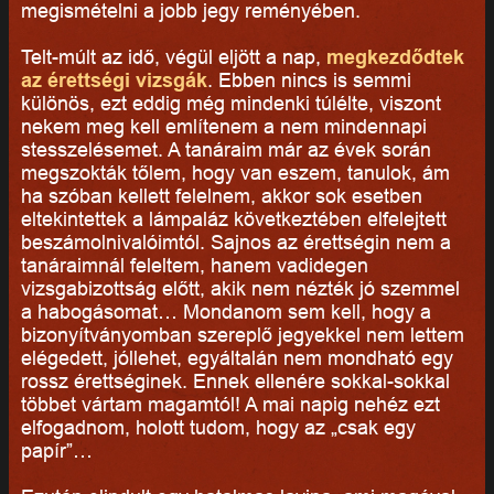
megismételni a jobb jegy reményében.
Telt-múlt az idő, végül eljött a nap,
megkezdődtek
az érettségi vizsgák
. Ebben nincs is semmi
különös, ezt eddig még mindenki túlélte, viszont
nekem meg kell említenem a nem mindennapi
stesszelésemet. A tanáraim már az évek során
megszokták tőlem, hogy van eszem, tanulok, ám
ha szóban kellett felelnem, akkor sok esetben
eltekintettek a lámpaláz következtében elfelejtett
beszámolnivalóimtól. Sajnos az érettségin nem a
tanáraimnál feleltem, hanem vadidegen
vizsgabizottság előtt, akik nem nézték jó szemmel
a habogásomat… Mondanom sem kell, hogy a
bizonyítványomban szereplő jegyekkel nem lettem
elégedett, jóllehet, egyáltalán nem mondható egy
rossz érettséginek. Ennek ellenére sokkal-sokkal
többet vártam magamtól! A mai napig nehéz ezt
elfogadnom, holott tudom, hogy az „csak egy
papír”…