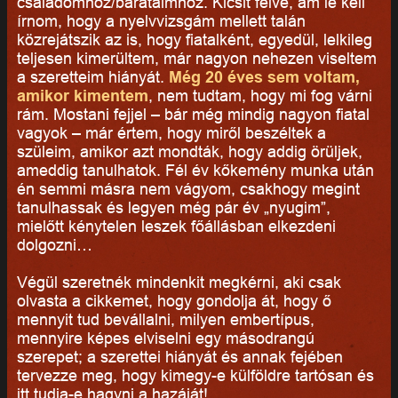
családomhoz/barátaimhoz. Kicsit félve, ám le kell
írnom, hogy a nyelvvizsgám mellett talán
közrejátszik az is, hogy fiatalként, egyedül, lelkileg
teljesen kimerültem, már nagyon nehezen viseltem
a szeretteim hiányát.
Még 20 éves sem voltam,
amikor kimentem
, nem tudtam, hogy mi fog várni
rám. Mostani fejjel – bár még mindig nagyon fiatal
vagyok – már értem, hogy miről beszéltek a
szüleim, amikor azt mondták, hogy addig örüljek,
ameddig tanulhatok. Fél év kőkemény munka után
én semmi másra nem vágyom, csakhogy megint
tanulhassak és legyen még pár év „nyugim”,
mielőtt kénytelen leszek főállásban elkezdeni
dolgozni…
Végül szeretnék mindenkit megkérni, aki csak
olvasta a cikkemet, hogy gondolja át, hogy ő
mennyit tud bevállalni, milyen embertípus,
mennyire képes elviselni egy másodrangú
szerepet; a szerettei hiányát és annak fejében
tervezze meg, hogy kimegy-e külföldre tartósan és
itt tudja-e hagyni a hazáját!