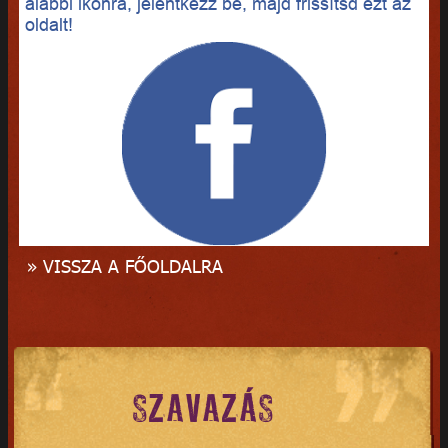
alábbi ikonra, jelentkezz be, majd frissítsd ezt az
oldalt!
» VISSZA A FŐOLDALRA
SZAVAZÁS