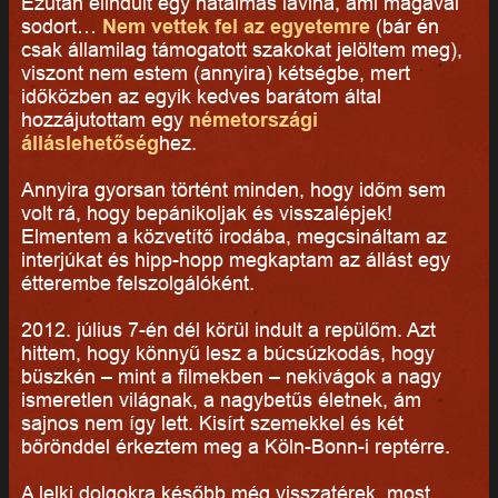
Ezután elindult egy hatalmas lavina, ami magával
sodort…
Nem vettek fel az egyetemre
(bár én
csak államilag támogatott szakokat jelöltem meg),
viszont nem estem (annyira) kétségbe, mert
időközben az egyik kedves barátom által
hozzájutottam egy
németországi
álláslehetőség
hez.
Annyira gyorsan történt minden, hogy időm sem
volt rá, hogy bepánikoljak és visszalépjek!
Elmentem a közvetítő irodába, megcsináltam az
interjúkat és hipp-hopp megkaptam az állást egy
étterembe felszolgálóként.
2012. július 7-én dél körül indult a repülőm. Azt
hittem, hogy könnyű lesz a búcsúzkodás, hogy
büszkén – mint a filmekben – nekivágok a nagy
ismeretlen világnak, a nagybetűs életnek, ám
sajnos nem így lett. Kisírt szemekkel és két
bőrönddel érkeztem meg a Köln-Bonn-i reptérre.
A lelki dolgokra később még visszatérek, most