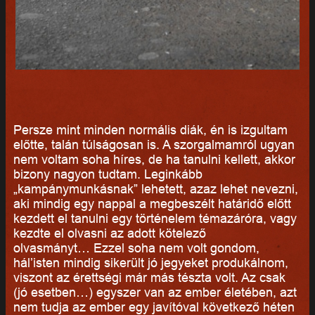
Persze mint minden normális diák, én is izgultam
előtte, talán túlságosan is. A szorgalmamról ugyan
nem voltam soha híres, de ha tanulni kellett, akkor
bizony nagyon tudtam. Leginkább
„kampánymunkásnak” lehetett, azaz lehet nevezni,
aki mindig egy nappal a megbeszélt határidő előtt
kezdett el tanulni egy történelem témazáróra, vagy
kezdte el olvasni az adott kötelező
olvasmányt… Ezzel soha nem volt gondom,
hál’isten mindig sikerült jó jegyeket produkálnom,
viszont az érettségi már más tészta volt. Az csak
(jó esetben…) egyszer van az ember életében, azt
nem tudja az ember egy javítóval következő héten