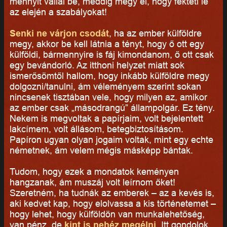
mennyit vállal be, meddig megy el, hogy fekteti le
az elején a szabályokat!
Senki ne várjon csodát
, ha az ember külföldre
megy, akkor be kell látnia a tényt, hogy ő ott egy
külföldi, bármennyire is fáj kimondanom, ő ott csak
egy bevándorló. Az itthoni helyzet miatt sok
ismerősömtől hallom, hogy inkább külföldre megy
dolgozni/tanulni, ám véleményem szerint sokan
nincsenek tisztában vele, hogy milyen az, amikor
az ember csak „másodrangú” állampolgár. Ez tény.
Nekem is megvoltak a papírjaim, volt bejelentett
lakcímem, volt állásom, betegbiztosításom.
Papíron ugyan olyan jogaim voltak, mint egy echte
németnek, ám velem mégis másképp bántak.
Tudom, hogy ezek a mondatok keményen
hangzanak, ám muszáj volt leírnom őket!
Szeretném, ha tudnák az emberek – az a kevés is,
aki kedvet kap, hogy elolvassa a kis történetemet –
hogy lehet, hogy külföldön van munkalehetőség,
van pénz, de
kint is nehéz megélni
. Itt gondolok