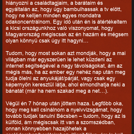
hiányozni a családtagjaim, a barátaim és
egyáltalán az, hogy úgy bambulhassak a tv előtt,
hogy ne kelljen minden egyes mondatra
odakoncentrálnom. Egy idő után én is átértékeltem
a kicsi országunkhoz való viszonyomat, hogy
Magyarország mégiscsak az én hazám és mégsem
olyan könnyű csak úgy itt hagyni…
Tudom, hogy most sokan azt mondják, hogy a mai
világban már egyszerűen le lehet küzdeni az
internet segítségével a nagy távolságokat, ám az
mégis más, ha az ember egy nehéz nap után meg
tudja ölelni az anyukáját/párját, vagy csak egy
képernyőn keresztül látja, ahol elmondhatja neki a
bánatát (már ha nem szakad meg a net…).
Végül én 7 hónap után jöttem haza. Legfőbb oka,
hogy meg kell csinálnom a nyelvvizsgámat, hogy
tovább tudjak tanulni Bécsben – tudom, hogy az is
külföld, ám mégiscsak itt van a szomszédban,
onnan könnyebben hazajöhetek a