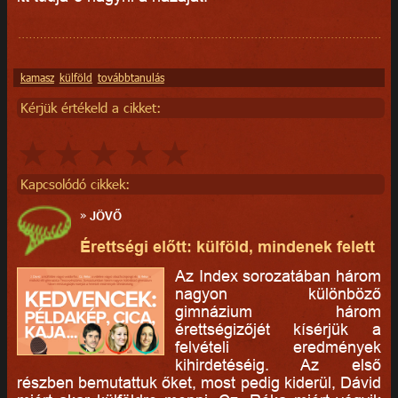
kamasz
külföld
továbbtanulás
Kérjük értékeld a cikket:
Kapcsolódó cikkek:
»
JÖVŐ
Érettségi előtt: külföld, mindenek felett
Az Index sorozatában három
nagyon különböző
gimnázium három
érettségizőjét kísérjük a
felvételi eredmények
kihirdetéséig. Az első
részben bemutattuk őket, most pedig kiderül, Dávid