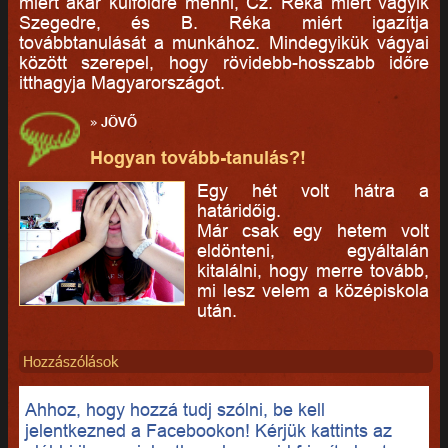
miért akar külföldre menni, Cz. Réka miért vágyik
Szegedre, és B. Réka miért igazítja
továbbtanulását a munkához. Mindegyikük vágyai
között szerepel, hogy rövidebb-hosszabb időre
itthagyja Magyarországot.
»
JÖVŐ
Hogyan tovább-tanulás?!
Egy hét volt hátra a
határidőig.
Már csak egy hetem volt
eldönteni, egyáltalán
kitalálni, hogy merre tovább,
mi lesz velem a középiskola
után.
Hozzászólások
Ahhoz, hogy hozzá tudj szólni, be kell
jelentkezned a Facebookon! Kérjük kattints az