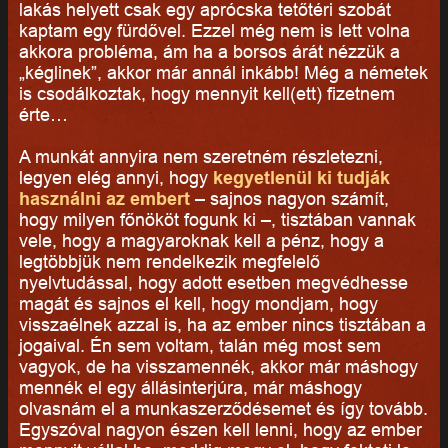
lakás helyett csak egy aprócska tetőtéri szobát
kaptam egy fürdővel. Ezzel még nem is lett volna
akkora probléma, ám ha a borsos árát nézzük a
„kéglinek”, akkor már annál inkább! Még a németek
is csodálkoztak, hogy mennyit kell(ett) fizetnem
érte…
A munkát annyira nem szeretném részletezni,
legyen elég annyi, hogy
kegyetlenül ki tudják
használni az embert
– sajnos nagyon számít,
hogy milyen főnököt fogunk ki –, tisztában vannak
vele, hogy a magyaroknak kell a pénz, hogy a
legtöbbjük nem rendelkezik megfelelő
nyelvtudással, hogy adott esetben megvédhesse
magát és sajnos el kell, hogy mondjam, hogy
visszaélnek azzal is, ha az ember nincs tisztában a
jogaival. Én sem voltam, talán még most sem
vagyok, de ha visszamennék, akkor már máshogy
mennék el egy állásinterjúra, már máshogy
olvasnám el a munkaszerződésemet és így tovább.
Egyszóval nagyon észen kell lenni, hogy az ember