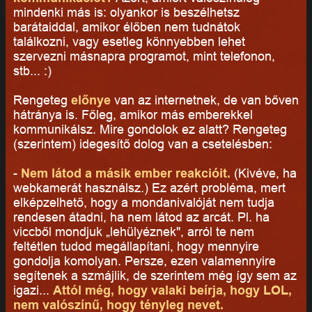
mindenki más is: olyankor is beszélhetsz
barátaiddal, amikor élőben nem tudnátok
találkozni, vagy esetleg könnyebben lehet
szervezni másnapra programot, mint telefonon,
stb... :)
Rengeteg
előnye
van az internetnek, de van bőven
hátránya is. Főleg, amikor más emberekkel
kommunikálsz. Mire gondolok ez alatt? Rengeteg
(szerintem) idegesítő dolog van a csetelésben:
-
Nem látod a másik ember reakcióit.
(Kivéve, ha
webkamerát használsz.) Ez azért probléma, mert
elképzelhető, hogy a mondanivalóját nem tudja
rendesen átadni, ha nem látod az arcát. Pl. ha
viccből mondjuk „lehülyéznek", arról te nem
feltétlen tudod megállapítani, hogy mennyire
gondolja komolyan. Persze, ezen valamennyire
segítenek a szmájlik, de szerintem még így sem az
igazi...
Attól még, hogy valaki beírja, hogy LOL,
nem valószínű, hogy tényleg nevet.