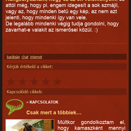
attól még, hogy pl. engem idegesít a sok szmájli,
vagy az, hogy minden betű egy kép, az nem azt
jelenti, hogy mindenki így van vele.
De legalább mindenki végig tudja gondolni, hogy
zavarhat-e valakit az ismerősei közül. :)
barátság
chat
internet
Kérjük értékeld a cikket:
Kapcsolódó cikkek:
»
KAPCSOLATOK
Csak mert a többiek…
Múltkor gondolkoztam el,
hogy kamaszként mennyi