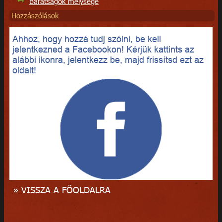
Barátságok mélysége
Hozzászólások
Ahhoz, hogy hozzá tudj szólni, be kell
jelentkezned a Facebookon! Kérjük kattints az
alábbi ikonra, jelentkezz be, majd frissítsd ezt az
oldalt!
» VISSZA A FŐOLDALRA