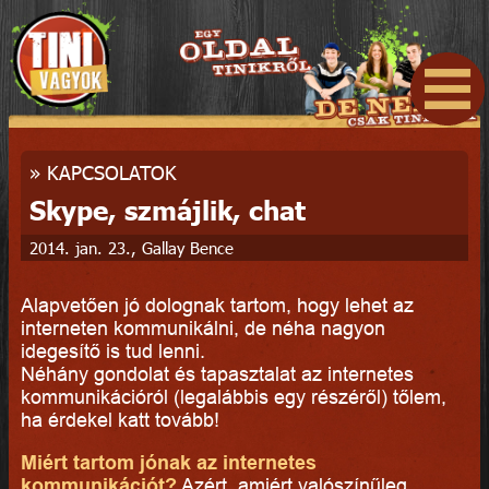
»
KAPCSOLATOK
Skype, szmájlik, chat
2014. jan. 23., Gallay Bence
Alapvetően jó dolognak tartom, hogy lehet az
interneten kommunikálni, de néha nagyon
idegesítő is tud lenni.
Néhány gondolat és tapasztalat az internetes
kommunikációról (legalábbis egy részéről) tőlem,
ha érdekel katt tovább!
Miért tartom jónak az internetes
kommunikációt?
Azért, amiért valószínűleg