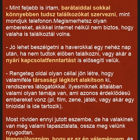
- Mint feljebb is írtam,
barátaiddal sokkal
könnyebben tudsz találkozókat szervezni
, mint
mondjuk telefonon.Megismerhetsz olyan
embereket, akikkel internet nélkül nem biztos, hogy
valaha is találkoztál volna.
- Jó lehet beszélgetni a haverokkal egy nehéz nap
után, ha nem tudtok élőben találkozni, vagy akár a
nyári kapcsolatfenntartást
is elősegíti velük.
- Rengeteg oldal olyan céllal jön létre, hogy
valamiféle
társasági légkört alakítson
ki,
rendszeres látogatókkal. Ilyesmiknek általában
valami olyan témája van, ami azonos érdeklődésű
embereket vonz (pl. film, zene, játék, vagy akár egy
tinioldal is ide tartozik).
Most röviden ennyi jutott eszembe, de ha valakinek
van még valami tapasztalata, ossza meg velünk
nyugodtan.
Hangsúlyoznám, hogy ez az én véleményem
, és