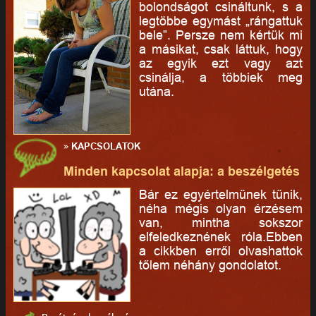
bolondságot csináltunk, s a
legtöbbe egymást „rángattuk
bele”. Persze nem kértük mi
a másikat, csak láttuk, hogy
az egyik ezt vagy azt
csinálja, a többiek meg
utána.
»
KAPCSOLATOK
Minden kapcsolat alapja: a beszélgetés
Bár ez egyértelműnek tűnik,
néha mégis olyan érzésem
van, mintha sokszor
elfeledkeznének róla.Ebben
a cikkben erről olvashattok
tőlem néhány gondolatot.