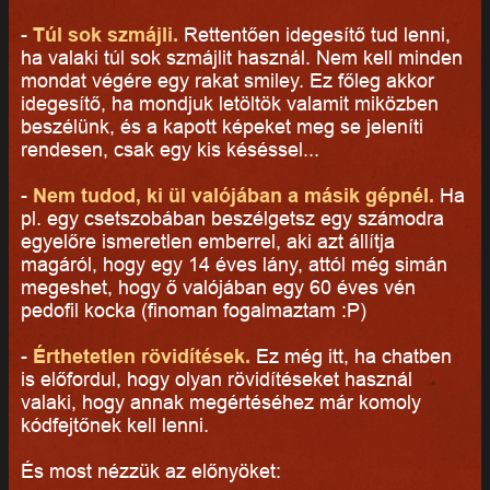
-
Túl sok szmájli.
Rettentően idegesítő tud lenni,
ha valaki túl sok szmájlit használ. Nem kell minden
mondat végére egy rakat smiley. Ez főleg akkor
idegesítő, ha mondjuk letöltök valamit miközben
beszélünk, és a kapott képeket meg se jeleníti
rendesen, csak egy kis késéssel...
-
Nem tudod, ki ül valójában a másik gépnél.
Ha
pl. egy csetszobában beszélgetsz egy számodra
egyelőre ismeretlen emberrel, aki azt állítja
magáról, hogy egy 14 éves lány, attól még simán
megeshet, hogy ő valójában egy 60 éves vén
pedofil kocka (finoman fogalmaztam :P)
-
Érthetetlen rövidítések.
Ez még itt, ha chatben
is előfordul, hogy olyan rövidítéseket használ
valaki, hogy annak megértéséhez már komoly
kódfejtőnek kell lenni.
És most nézzük az előnyöket: