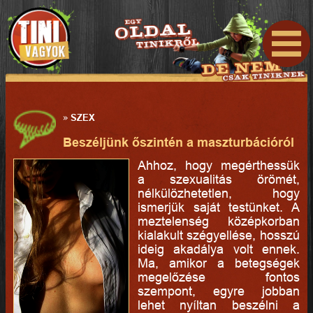
»
SZEX
Beszéljünk őszintén a maszturbációról
Ahhoz, hogy megérthessük
a szexualitás örömét,
nélkülözhetetlen, hogy
ismerjük saját testünket. A
meztelenség középkorban
kialakult szégyellése, hosszú
ideig akadálya volt ennek.
Ma, amikor a betegségek
megelőzése fontos
szempont, egyre jobban
lehet nyíltan beszélni a