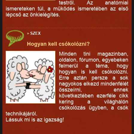
testről. Az anatómiai
ismereteken túl, a működés ismeretében az első
lépcső az önkielégítés.
»
SZEX
Hogyan kell csókolózni?
Minden tini magazinban,
oldalon, fórumon, egyebeken
felmerül a téma, hogy
hogyan is kell csókolózni.
Erre aztán persze a sok
nagyokos elkezd mindenfélét
összeírni, ennek
következtében ezerféle cikk
kering a világhálón
csókolózás ügyben, a csók
technikájáról.
Lássuk mi is az igazság!