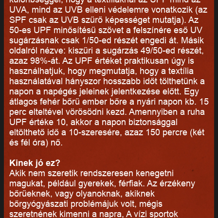
UVA, mind az UVB elleni védelemre vonatkozik (az
SPF csak az UVB szűrő képességet mutatja). Az
50-es UPF minősítésű szövet a felszínére eső UV
sugárzásnak csak 1/50-ed részét engedi át. Másik
oldalról nézve: kiszűri a sugárzás 49/50-ed részét,
azaz 98%-át. Az UPF értéket praktikusan úgy is
használhatjuk, hogy megmutatja, hogy a textília
használatával hányszor hosszabb időt tölthetünk a
napon a napégés jeleinek jelentkezése előtt. Egy
átlagos fehér bőrű ember bőre a nyári napon kb. 15
perc elteltével vörösödni kezd. Amennyiben a ruha
UPF értéke 10, akkor a napon biztonsággal
eltölthető idő a 10-szeresére, azaz 150 percre (két
és fél óra) nő.
Kinek jó ez?
Akik nem szeretik rendszeresen kenegetni
magukat, például gyerekek, férfiak. Az érzékeny
bőrűeknek, vagy olyanoknak, akiknek
bőrgyógyászati problémájuk volt, mégis
szeretnének kimenni a napra, A vízi sportok