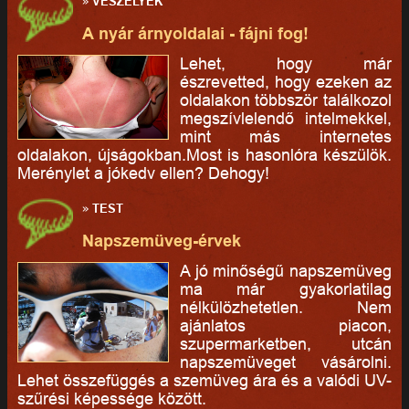
»
VESZÉLYEK
A nyár árnyoldalai - fájni fog!
Lehet, hogy már
észrevetted, hogy ezeken az
oldalakon többször találkozol
megszívlelendő intelmekkel,
mint más internetes
oldalakon, újságokban.Most is hasonlóra készülök.
Merénylet a jókedv ellen? Dehogy!
»
TEST
Napszemüveg-érvek
A jó minőségű napszemüveg
ma már gyakorlatilag
nélkülözhetetlen. Nem
ajánlatos piacon,
szupermarketben, utcán
napszemüveget vásárolni.
Lehet összefüggés a szemüveg ára és a valódi UV-
szűrési képessége között.