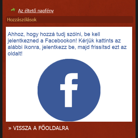
Az éltető napfény
Hozzászólások
Ahhoz, hogy hozzá tudj szólni, be kell
jelentkezned a Facebookon! Kérjük kattints az
alábbi ikonra, jelentkezz be, majd frissítsd ezt az
oldalt!
» VISSZA A FŐOLDALRA