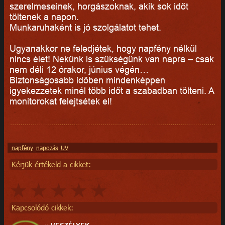
szerelmeseinek, horgászoknak, akik sok időt
töltenek a napon.
Munkaruhaként is jó szolgálatot tehet.
Ugyanakkor ne feledjétek, hogy napfény nélkül
nincs élet! Nekünk is szükségünk van napra – csak
nem déli 12 órakor, június végén…
Biztonságosabb időben mindenképpen
igyekezzetek minél több időt a szabadban tölteni. A
monitorokat felejtsétek el!
napfény
napozás
UV
Kérjük értékeld a cikket:
Kapcsolódó cikkek: