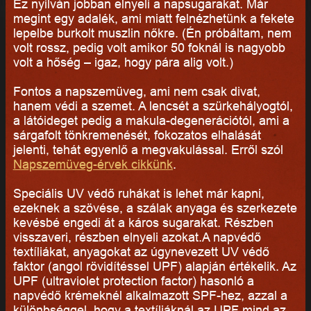
Ez nyilván jobban elnyeli a napsugarakat. Már
megint egy adalék, ami miatt felnézhetünk a fekete
lepelbe burkolt muszlin nőkre. (Én próbáltam, nem
volt rossz, pedig volt amikor 50 foknál is nagyobb
volt a hőség – igaz, hogy pára alig volt.)
Fontos a napszemüveg, ami nem csak divat,
hanem védi a szemet. A lencsét a szürkehályogtól,
a látóideget pedig a makula-degenerációtól, ami a
sárgafolt tönkremenését, fokozatos elhalását
jelenti, tehát egyenlő a megvakulással. Erről szól
Napszemüveg-érvek cikkünk
.
Speciális UV védő ruhákat is lehet már kapni,
ezeknek a szövése, a szálak anyaga és szerkezete
kevésbé engedi át a káros sugarakat. Részben
visszaveri, részben elnyeli azokat.A napvédő
textíliákat, anyagokat az úgynevezett UV védő
faktor (angol rövidítéssel UPF) alapján értékelik. Az
UPF (ultraviolet protection factor) hasonló a
napvédő krémeknél alkalmazott SPF-hez, azzal a
különbséggel, hogy a textíliáknál az UPF mind az