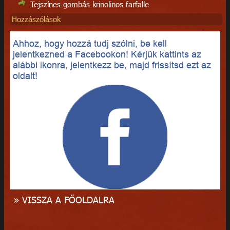
Tejszínes gombás krinolinos farfalle
Hozzászólások
Ahhoz, hogy hozzá tudj szólni, be kell
jelentkezned a Facebookon! Kérjük kattints az
alábbi ikonra, jelentkezz be, majd frissítsd ezt az
oldalt!
» VISSZA A FŐOLDALRA