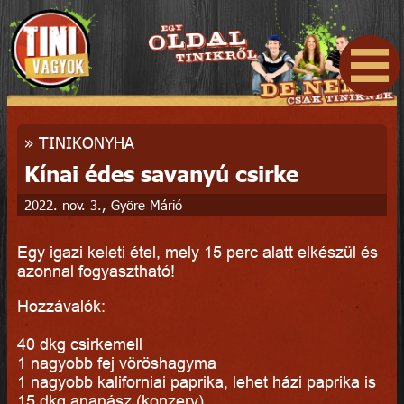
»
TINIKONYHA
Kínai édes savanyú csirke
2022. nov. 3., Györe Márió
Egy igazi keleti étel, mely 15 perc alatt elkészül és
azonnal fogyasztható!
Hozzávalók:
40 dkg csirkemell
1 nagyobb fej vöröshagyma
1 nagyobb kaliforniai paprika, lehet házi paprika is
15 dkg ananász (konzerv)