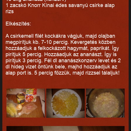
1 zacskó Knorr Kínai édes savanyú csirke alap
rizs
Elkészítés:
A csirkemell filét kockákra vágjuk, majd olajban
megpirítjuk kb. 7-10 percig. Kevergetés közben
hozzáadjuk a felkockázott hagymát, paprikát. Így
pirítjuk 5 percig. Hozzáadjuk az ananászt. Így is
pirítjuk 3 percig. Fél dl ananászkonzerv levet és 2
dl hideg vizet öntünk bele, majhd hozzáadjuk az
alap port is. 5 percig főzzük, majd rizzsel tálaljuk!