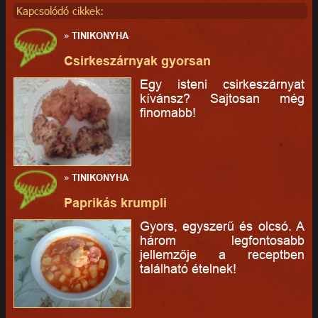
Kapcsolódó cikkek:
»
TINIKONYHA
Csirkeszárnyak gyorsan
Egy isteni csirkeszárnyat
kívánsz? Sajtosan még
finomabb!
»
TINIKONYHA
Paprikás krumpli
Gyors, egyszerű és olcsó. A
három legfontosabb
jellemzője a receptben
található ételnek!