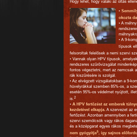
Hogy lehet, hogy valaki az oltás ell
•
Semmily
okozta da
• A méhny
rendszere
méhnyakrá
• A 9-komp
típusok el
felsoroltak felelősek a nemi szervi 
• Vannak olyan HPV típusok, amelyek
rendszeres szűrővizsgálat mindenképp
fontos végeztetni, mert az nemcsak
rák kiszűrésére is szolgál.
• Az elvégzett vizsgálatokban a 9-
hüvelyrákkal szemben 85%-os, a szem
esetén 95%-os védelmet nyújtott, ill
2
is.
•
A HPV fertőzést az emberek túln
kezdetével elkapja.
A szervezet az es
fertőzést. Azonban amennyiben a fert
szervi szemölcsök vagy rákos daganat
és a középgarat egyes rákos megbete
5
nem gyógyítja
, így sajnos előfor