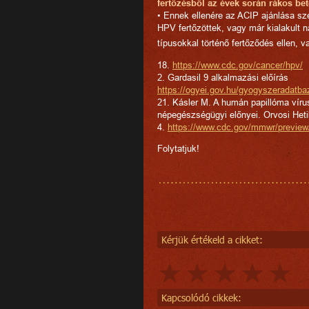
fertőzésből az évek során rákos bet
• Ennek ellenére az ACIP ajánlása sz
HPV fertőzöttek, vagy már kialakult 
típusokkal történő fertőződés ellen, 
18.
https://www.cdc.gov/cancer/hpv/
2. Gardasil 9 alkalmazási előírás
https://ogyei.gov.hu/gyogyszeradatb
21. Kásler M. A humán papillóma vír
népegészségügyi előnyei. Orvosi He
4.
https://www.cdc.gov/mmwr/previe
Folytatjuk!
Kérjük értékeld a cikket:
Kapcsolódó cikkek: