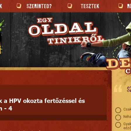
S
 a HPV okozta fertőzéssel és
n - 4
Csak
Néha
Gyak
edző