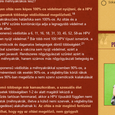
enére méhnyakrákos lesz?
Soka
en oltás nem képes 100%-os védelmet nyújtani, de a HPV
18
ganatok többsége védőoltással megelőzhető.
akrákszűrés hatásfoka sem 100%-os. Az oltás és a
s HPV szűrés kombinációja adja a legnagyobb védelmet a
k ellen.
onensű védőoltás a 6, 11, 16, 18, 31, 33, 45, 52, 58-as HPV
2
len nyújt védelmet.
Bár több mint 100 HPV típust ismerünk, a
P
21
szemölcsök és daganatos betegségek döntő többségéért.
kel szemben a vakcina sem nyújt védelmet, ezért a
en javasolt. Rendszeres nőgyógyászati szűrést azért is
 a méhnyakrák, hanem számos más nőgyógyászati betegség és
komponensű védőoltás a méhnyakrákkal szemben 90%-os, a
éremtesti rák esetén 90%-os, a végbélnyílás körüli rákok
etve 90%-ban megelőzte a nemi szervi szemölcsök kialakulását
yomó többsége már kamaszkorában, a szexuális élet
etek többségében 1-2 év alatt magától leküzdi a
őzés tartósan fennmarad, akkor a HPV típusától függően nemi
ok (méhnyakrák, illetve a külső nemi szervek, a végbélnyílás
gedései) alakulhatnak ki.
Az oltás a már meglévő fertőzést
dulhat, hogy egy az oltást megelőző, nem gyógyult