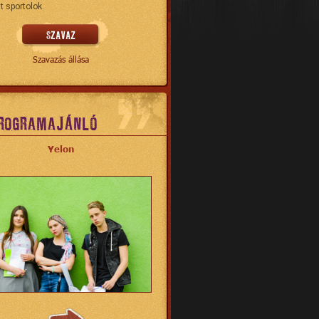
t sportolok.
Szavazás állása
ROGRAMAJÁNLÓ
Yelon