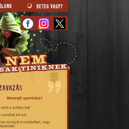
ZAVAZÁS
Mennyit sportolsz?
 amit a suliban kell.
 csinálok ezt-azt.
ran mozgok a szabadban, vagy
teremben.