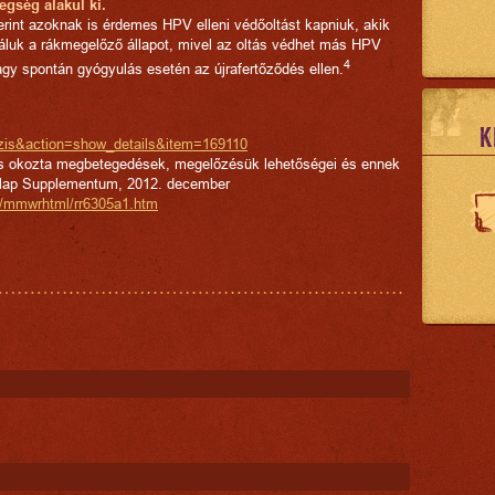
egség alakul ki.
erint azoknak is érdemes HPV elleni védőoltást kapniuk, akik
náluk a rákmegelőző állapot, mivel az oltás védhet más HPV
4
vagy spontán gyógyulás esetén az újrafertőződés ellen.
K
azis&action=show_details&item=169110
us okozta megbetegedések, megelőzésük lehetőségei és ennek
tilap Supplementum, 2012. december
w/mmwrhtml/rr6305a1.htm