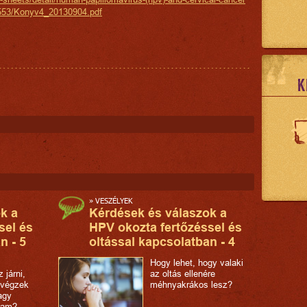
5553/Konyv4_20130904.pdf
K
»
VESZÉLYEK
k a
Kérdések és válaszok a
sel és
HPV okozta fertőzéssel és
n - 5
oltással kapcsolatban - 4
Hogy lehet, hogy valaki
 járni,
az oltás ellenére
 végzek
méhnyakrákos lesz?
agy
gam?