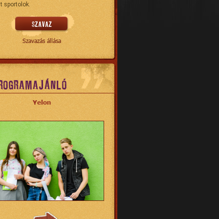
t sportolok.
Szavazás állása
ROGRAMAJÁNLÓ
Yelon