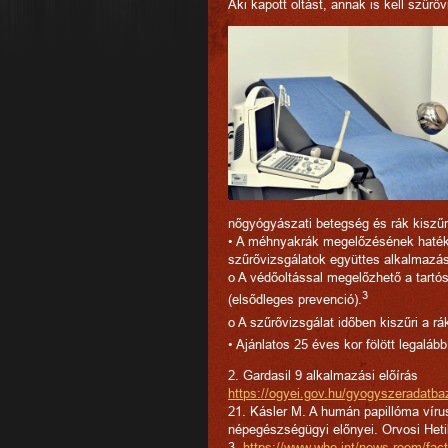
Aki kapott oltást, annak is kell szűrőv
nőgyógyászati betegség és rák kiszűré
• A méhnyakrák megelőzésének hatéko
szűrővizsgálatok együttes alkalmazá
o A védőoltással megelőzhető a tartós
3
(elsődleges prevenció).
o A szűrővizsgálat időben kiszűri a r
• Ajánlatos 25 éves kor fölött legalá
2. Gardasil 9 alkalmazási előírás
https://ogyei.gov.hu/gyogyszeradatb
21. Kásler M. A humán papillóma vír
népegészségügyi előnyei. Orvosi He
3.
https://www.who.int/news-room/fact