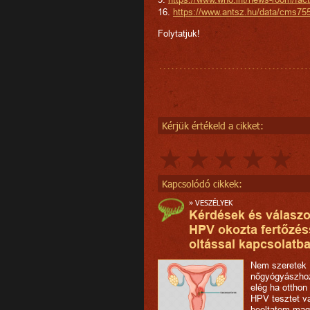
16.
https://www.antsz.hu/data/cms7
Folytatjuk!
Kérjük értékeld a cikket:
Kapcsolódó cikkek:
»
VESZÉLYEK
Kérdések és válaszo
HPV okozta fertőzés
oltással kapcsolatba
Nem szeretek
nőgyógyászhoz
elég ha otthon
HPV tesztet v
beoltatom ma