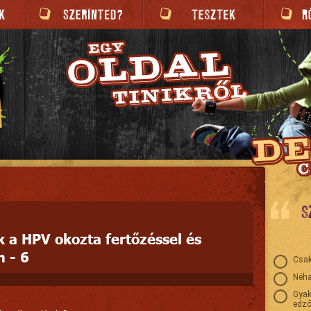
S
 a HPV okozta fertőzéssel és
n - 6
Csak
Néha
Gyak
edző