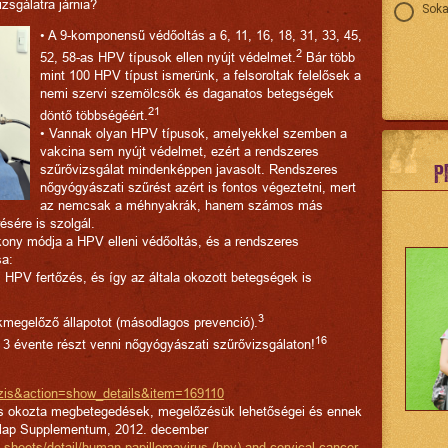
izsgálatra járnia?
Soka
• A 9-komponensű védőoltás a 6, 11, 16, 18, 31, 33, 45,
2
52, 58-as HPV típusok ellen nyújt védelmet.
Bár több
mint 100 HPV típust ismerünk, a felsoroltak felelősek a
nemi szervi szemölcsök és daganatos betegségek
21
döntő többségéért.
• Vannak olyan HPV típusok, amelyekkel szemben a
vakcina sem nyújt védelmet, ezért a rendszeres
P
szűrővizsgálat mindenképpen javasolt. Rendszeres
nőgyógyászati szűrést azért is fontos végeztetni, mert
az nemcsak a méhnyakrák, hanem számos más
sére is szolgál.
ny módja a HPV elleni védőoltás, és a rendszeres
sa:
 HPV fertőzés, és így az általa okozott betegségek is
3
ákmegelőző állapotot (másodlagos prevenció).
16
bb 3 évente részt venni nőgyógyászati szűrővizsgálaton!
azis&action=show_details&item=169110
us okozta megbetegedések, megelőzésük lehetőségei és ennek
tilap Supplementum, 2012. december
-sheets/detail/human-papillomavirus-(hpv)-and-cervical-cancer