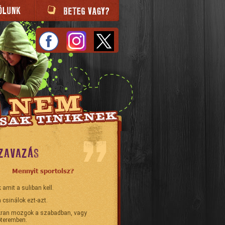
ZAVAZÁS
Mennyit sportolsz?
 amit a suliban kell.
 csinálok ezt-azt.
ran mozgok a szabadban, vagy
teremben.