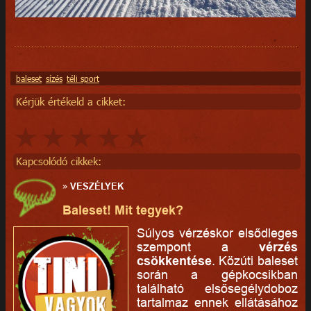
baleset
sízés
téli sport
Kérjük értékeld a cikket:
Kapcsolódó cikkek:
»
VESZÉLYEK
Baleset! Mit tegyek?
Súlyos vérzéskor elsődleges
szempont a
vérzés
csökkentése
. Közúti baleset
során a gépkocsikban
található elsősegélydoboz
tartalmaz ennek ellátásához