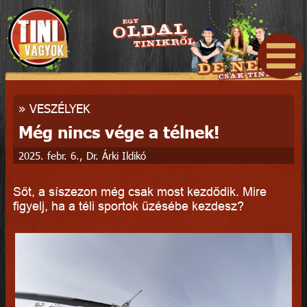
»
VESZÉLYEK
Még nincs vége a télnek!
2025. febr. 6., Dr. Árki Ildikó
Sőt, a síszezon még csak most kezdődik. Mire
figyelj, ha a téli sportok űzésébe kezdesz?