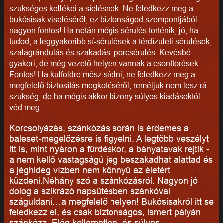
szükséges kellékei a síelésnek. Ne feledkezz meg a
bukósisak viseléséről, ez biztonságod szempontjából
nagyon fontos! Ha netán mégis sérülés történik, jó, ha
tudod, a leggyakoribb sí-sérülések a térdízületi sérülések,
szalagrándulás és szakadás, porcsérülés. Kevésbé
gyakori, de még vezető helyen vannak a csonttörések.
Fontos! Ha külföldre mész síelni, ne feledkezz meg a
megfelelő biztosítás megkötéséről, reméljük nem lesz rá
szükség, de ha mégis akkor bizony súlyos kiadásoktól
véd meg.
Korcsolyázás, szánkózás során is érdemes a
baleset-megelőzésre is figyelni. A legtöbb veszélyt
itt is, mint nyáron a fürdéskor, a bányatavak rejtik -
a nem kellő vastagságú jég beszakadhat alattad és
a jéghideg vízben nem könnyű az életért
küzdeni.Néhány szó a szánkózásról. Nagyon jó
dolog a szikrázó napsütésben szánkóval
száguldani…a megfelelő helyen! Bukósisakról itt se
feledkezz el, és csak biztonságos, ismert pályán
szánkózz. Elég kellemetlen, és súlyos