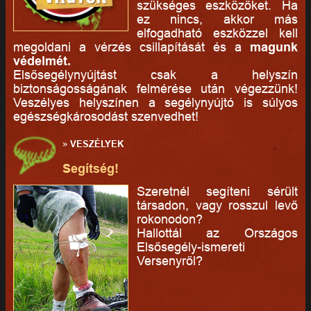
szükséges eszközöket. Ha
ez nincs, akkor más
elfogadható eszközzel kell
megoldani a vérzés csillapítását és a
magunk
védelmét.
Elsősegélynyújtást csak a helyszín
biztonságosságának felmérése után végezzünk!
Veszélyes helyszínen a segélynyújtó is súlyos
egészségkárosodást szenvedhet!
»
VESZÉLYEK
Segítség!
Szeretnél segíteni sérült
társadon, vagy rosszul levő
rokonodon?
Hallottál az Országos
Elsősegély-ismereti
Versenyről?