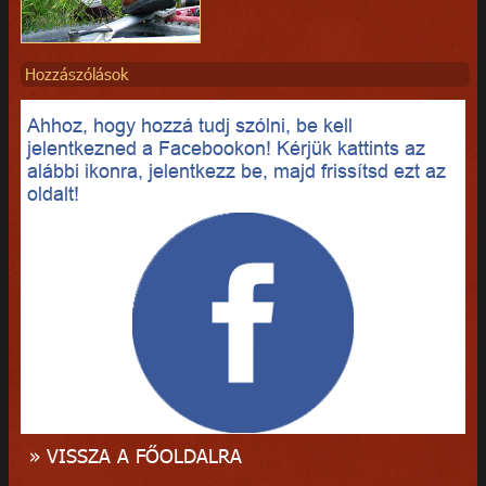
Hozzászólások
Ahhoz, hogy hozzá tudj szólni, be kell
jelentkezned a Facebookon! Kérjük kattints az
alábbi ikonra, jelentkezz be, majd frissítsd ezt az
oldalt!
» VISSZA A FŐOLDALRA