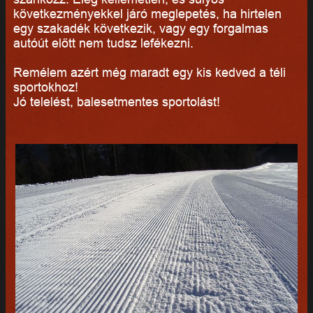
következményekkel járó meglepetés, ha hirtelen
egy szakadék következik, vagy egy forgalmas
autóút előtt nem tudsz lefékezni.
Remélem azért még maradt egy kis kedved a téli
sportokhoz!
Jó telelést, balesetmentes sportolást!