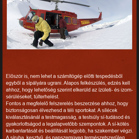
Először is, nem lehet a számítógép előtti tespedésből
egyből a sípályára ugrani. Alapos felkészülés, edzés kell
ahhoz, hogy lehetőség szerint elkerüld az ízületi- és izom-
sérüléseket, túlterhelést.
Fontos a megfelelő felszerelés beszerzése ahhoz, hogy
biztonságosan élvezhesd a téli sportokat. A sílécek
kiválasztásánál a testmagasság, a testsúly sí-tudásod és
gyakorlottságod a legalapvetőbb szempontok. A sí-kötés
karbantartását és beállítását legjobb, ha szakember végzi.
A síruha, kesztyű, és napszemüveg természetszerűleg