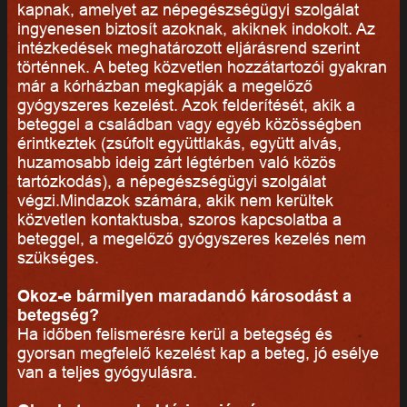
kapnak, amelyet az népegészségügyi szolgálat
ingyenesen biztosít azoknak, akiknek indokolt. Az
intézkedések meghatározott eljárásrend szerint
történnek. A beteg közvetlen hozzátartozói gyakran
már a kórházban megkapják a megelőző
gyógyszeres kezelést. Azok felderítését, akik a
beteggel a családban vagy egyéb közösségben
érintkeztek (zsúfolt együttlakás, együtt alvás,
huzamosabb ideig zárt légtérben való közös
tartózkodás), a népegészségügyi szolgálat
végzi.Mindazok számára, akik nem kerültek
közvetlen kontaktusba, szoros kapcsolatba a
beteggel, a megelőző gyógyszeres kezelés nem
szükséges.
Okoz-e bármilyen maradandó károsodást a
betegség?
Ha időben felismerésre kerül a betegség és
gyorsan megfelelő kezelést kap a beteg, jó esélye
van a teljes gyógyulásra.