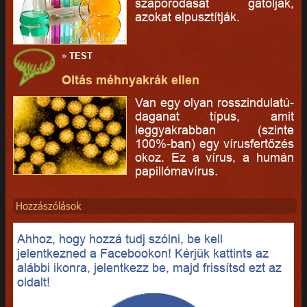
szaporodását gátolják,
azokat elpusztítják.
»
TEST
Oltás méhnyakrák ellen
Van egy olyan rosszindulatú-
daganat típus, amit
leggyakrabban (szinte
100%-ban) egy vírusfertőzés
okoz. Ez a vírus, a humán
papillómavírus.
Hozzászólások
Ahhoz, hogy hozzá tudj szólni, be kell
jelentkezned a Facebookon! Kérjük kattints az
alábbi ikonra, jelentkezz be, majd frissítsd ezt az
oldalt!