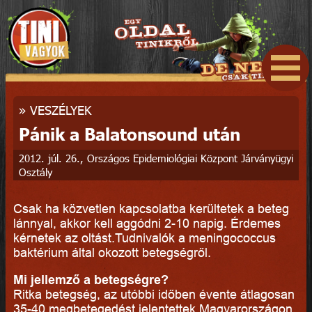
»
VESZÉLYEK
Pánik a Balatonsound után
2012. júl. 26., Országos Epidemiológiai Központ Járványügyi
Osztály
Csak ha közvetlen kapcsolatba kerültetek a beteg
lánnyal, akkor kell aggódni 2-10 napig. Érdemes
kérnetek az oltást.Tudnivalók a meningococcus
baktérium által okozott betegségről.
Mi jellemző a betegségre?
Ritka betegség, az utóbbi időben évente átlagosan
35-40 megbetegedést jelentettek Magyarországon.