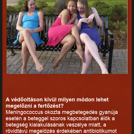
A védőoltáson kívül milyen módon lehet
megelőzni a fertőzést?
Meningococcus okozta megbetegedés gyanúja
esetén a beteggel szoros kapcsolatban élők a
betegség kialakulásának veszélye miatt, a
rövidtávú megelőzés érdekében antibiotikumot