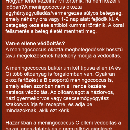
Hogyan lehet kezelni? Mi történik, ha nem kezelik
időben?A meningococcus okozta
agyhártyagyulladás/vérmérgezés súlyos betegség,
amely néhány óra vagy 1-2 nap alatt fejlődik ki. A
betegség kezelése antibiotikummal történik. A korai
felismerés a beteg életét mentheti meg.
Van-e ellene védőoltás?
A meningococcus okozta megbetegedések hosszú
távú megelőzésének hatékony módja a védőoltás.
A meningococcus baktérium két típusa ellen (A és
C) több oltóanyag is forgalomban van. Gyakran
okoz fertőzést a B csoportú meningococcus is,
amely ellen azonban nem áll rendelkezésre
hatásos védőoltás. Az oltóanyagot a háziorvos,
házi gyermekorvos vagy csecsemőgyógyász
szakorvos írja fel receptre, és adja be
mindazoknak, akik ezt kérik.
Hazánkban a meningococcus C elleni védőoltás a
hazai tapasztalatok és a nemzetközi ajánlások