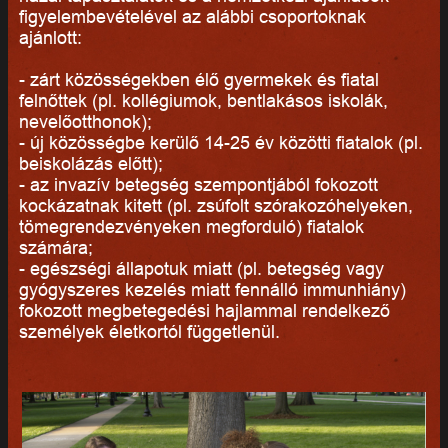
figyelembevételével az alábbi csoportoknak
ajánlott:
- zárt közösségekben élő gyermekek és fiatal
felnőttek (pl. kollégiumok, bentlakásos iskolák,
nevelőotthonok);
- új közösségbe kerülő 14-25 év közötti fiatalok (pl.
beiskolázás előtt);
- az invazív betegség szempontjából fokozott
kockázatnak kitett (pl. zsúfolt szórakozóhelyeken,
tömegrendezvényeken megforduló) fiatalok
számára;
- egészségi állapotuk miatt (pl. betegség vagy
gyógyszeres kezelés miatt fennálló immunhiány)
fokozott megbetegedési hajlammal rendelkező
személyek életkortól függetlenül.