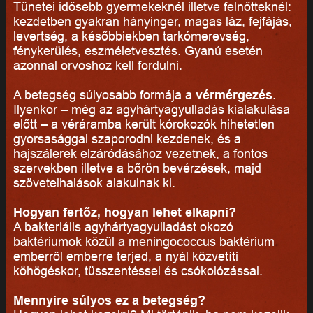
Tünetei idősebb gyermekeknél illetve felnőtteknél:
kezdetben gyakran hányinger, magas láz, fejfájás,
levertség, a későbbiekben tarkómerevség,
fénykerülés, eszméletvesztés. Gyanú esetén
azonnal orvoshoz kell fordulni.
A betegség súlyosabb formája a
vérmérgezés
.
Ilyenkor – még az agyhártyagyulladás kialakulása
előtt – a véráramba került kórokozók hihetetlen
gyorsasággal szaporodni kezdenek, és a
hajszálerek elzáródásához vezetnek, a fontos
szervekben illetve a bőrön bevérzések, majd
szövetelhalások alakulnak ki.
Hogyan fertőz, hogyan lehet elkapni?
A bakteriális agyhártyagyulladást okozó
baktériumok közül a meningococcus baktérium
emberről emberre terjed, a nyál közvetíti
köhögéskor, tüsszentéssel és csókolózással.
Mennyire súlyos ez a betegség?