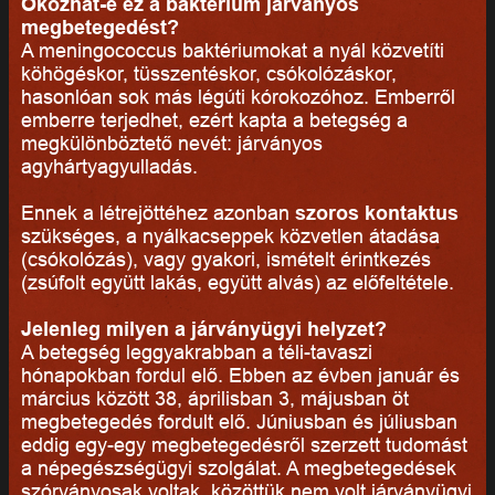
Okozhat-e ez a baktérium járványos
megbetegedést?
A meningococcus baktériumokat a nyál közvetíti
köhögéskor, tüsszentéskor, csókolózáskor,
hasonlóan sok más légúti kórokozóhoz. Emberről
emberre terjedhet, ezért kapta a betegség a
megkülönböztető nevét: járványos
agyhártyagyulladás.
Ennek a létrejöttéhez azonban
szoros kontaktus
szükséges, a nyálkacseppek közvetlen átadása
(csókolózás), vagy gyakori, ismételt érintkezés
(zsúfolt együtt lakás, együtt alvás) az előfeltétele.
Jelenleg milyen a járványügyi helyzet?
A betegség leggyakrabban a téli-tavaszi
hónapokban fordul elő. Ebben az évben január és
március között 38, áprilisban 3, májusban öt
megbetegedés fordult elő. Júniusban és júliusban
eddig egy-egy megbetegedésről szerzett tudomást
a népegészségügyi szolgálat. A megbetegedések
szórványosak voltak, közöttük nem volt járványügyi