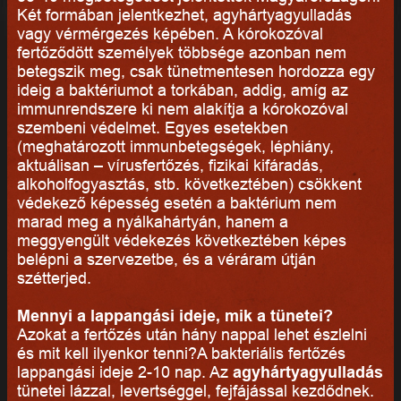
Két formában jelentkezhet, agyhártyagyulladás
vagy vérmérgezés képében. A kórokozóval
fertőződött személyek többsége azonban nem
betegszik meg, csak tünetmentesen hordozza egy
ideig a baktériumot a torkában, addig, amíg az
immunrendszere ki nem alakítja a kórokozóval
szembeni védelmet. Egyes esetekben
(meghatározott immunbetegségek, léphiány,
aktuálisan – vírusfertőzés, fizikai kifáradás,
alkoholfogyasztás, stb. következtében) csökkent
védekező képesség esetén a baktérium nem
marad meg a nyálkahártyán, hanem a
meggyengült védekezés következtében képes
belépni a szervezetbe, és a véráram útján
szétterjed.
Mennyi a lappangási ideje, mik a tünetei?
Azokat a fertőzés után hány nappal lehet észlelni
és mit kell ilyenkor tenni?A bakteriális fertőzés
lappangási ideje 2-10 nap. Az
agyhártyagyulladás
tünetei lázzal, levertséggel, fejfájással kezdődnek.