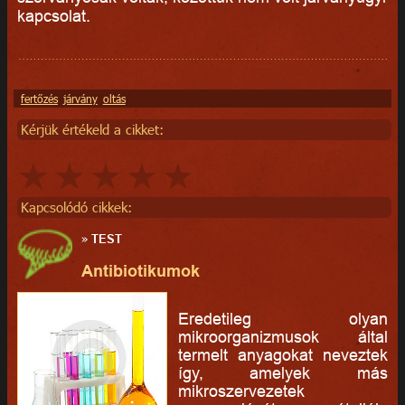
kapcsolat.
fertőzés
járvány
oltás
Kérjük értékeld a cikket:
Kapcsolódó cikkek:
»
TEST
Antibiotikumok
Eredetileg olyan
mikroorganizmusok által
termelt anyagokat neveztek
így, amelyek más
mikroszervezetek