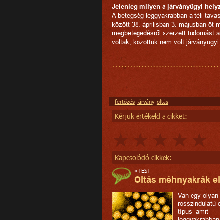
Jelenleg milyen a járványügyi hely
A betegség leggyakrabban a téli-tava
között 38, áprilisban 3, májusban öt 
megbetegedésről szerzett tudomást 
voltak, közöttük nem volt járványügyi
fertőzés
járvány
oltás
Kérjük értékeld a cikket:
Kapcsolódó cikkek:
»
TEST
Oltás méhnyakrák el
Van egy olyan
rosszindulatú-
típus, amit
leggyakrabban 