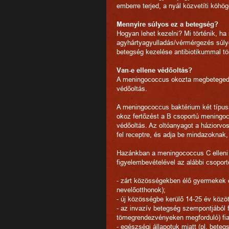
emberre terjed, a nyál közvetíti köhö
Mennyire súlyos ez a betegség?
Hogyan lehet kezelni? Mi történik, 
agyhártyagyulladás/vérmérgezés súlyo
betegség kezelése antibiotikummal tör
Van-e ellene védőoltás?
A meningococcus okozta megbeteged
védőoltás.
A meningococcus baktérium két típusa
okoz fertőzést a B csoportú meningoc
védőoltás. Az oltóanyagot a háziorv
fel receptre, és adja be mindazoknak, 
Hazánkban a meningococcus C elleni 
figyelembevételével az alábbi csoport
- zárt közösségekben élő gyermekek és
nevelőotthonok);
- új közösségbe kerülő 14-25 év közötti
- az invazív betegség szempontjából f
tömegrendezvényeken megforduló) fia
- egészségi állapotuk miatt (pl. bet