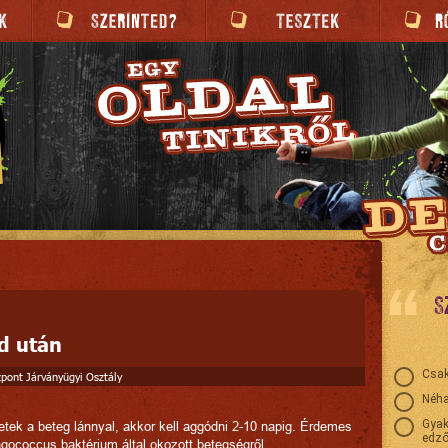
S
d után
Csak
zpont Járványügyi Osztály
Néha
Gyak
etek a beteg lánnyal, akkor kell aggódni 2-10 napig. Érdemes
edző
ngococcus baktérium által okozott betegségről.