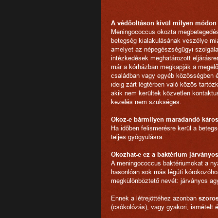
A védőoltáson kívül milyen módon 
Meningococcus okozta megbetegedés 
betegség kialakulásának veszélye mia
amelyet az népegészségügyi szolgálat
intézkedések meghatározott eljárásren
már a kórházban megkapják a megelőző
családban vagy egyéb közösségben ér
ideig zárt légtérben való közös tart
akik nem kerültek közvetlen kontakt
kezelés nem szükséges.
Okoz-e bármilyen maradandó káros
Ha időben felismerésre kerül a betegs
teljes gyógyulásra.
Okozhat-e ez a baktérium járvány
A meningococcus baktériumokat a nyál
hasonlóan sok más légúti kórokozóhoz
megkülönböztető nevét: járványos ag
Ennek a létrejöttéhez azonban
szoros
(csókolózás), vagy gyakori, ismételt ér