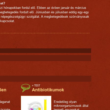
zet?
szi hónapokban fordul elő. Ebben az évben január és március
megbetegedés fordult elő. Júniusban és júliusban eddig egy-egy
a népegészségügyi szolgálat. A megbetegedések szórványosak
 kapcsolat.
»
TEST
len
Antibiotikumok
daganat
Eredetileg olyan
mikroorganizmusok által
(szinte
termelt anyagokat