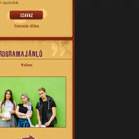
t sportolok.
Szavazás állása
ROGRAMAJÁNLÓ
Yelon