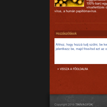
100%-ban) eg
vírusfertőzés 
vírus, a humán papillómavírus.
Hozzászólások
Ahhoz, hogy hozzá tudj szólni, be kel
jelentkezz be, majd frissítsd ezt az o
» VISSZA A FŐOLDALRA
Copyright 2019
TINIVAGYOK