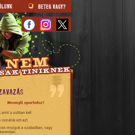
ZAVAZÁS
Mennyit sportolsz?
 amit a suliban kell.
 csinálok ezt-azt.
ran mozgok a szabadban, vagy
teremben.