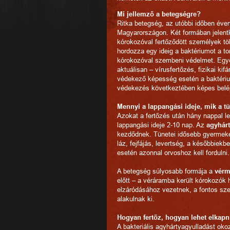
Mi jellemző a betegségre?
Ritka betegség, az utóbbi időben éve
Magyarországon. Két formában jelent
kórokozóval fertőződött személyek 
hordozza egy ideig a baktériumot a t
kórokozóval szembeni védelmet. Egy
aktuálisan – vírusfertőzés, fizikai ki
védekező képesség esetén a baktéri
védekezés következtében képes belépn
Mennyi a lappangási ideje, mik a t
Azokat a fertőzés után hány nappal leh
lappangási ideje 2-10 nap. Az
agyhár
kezdődnek. Tünetei idősebb gyermekek
láz, fejfájás, levertség, a későbbie
esetén azonnal orvoshoz kell fordulni.
A betegség súlyosabb formája a
vérm
előtt – a véráramba került kórokozók
elzáródásához vezetnek, a fontos sze
alakulnak ki.
Hogyan fertőz, hogyan lehet elkapn
A bakteriális agyhártyagyulladást ok