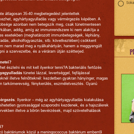
Soka
nte átlagosan 35-40 megbetegedést jelentettek
kezhet, agyhártyagyulladás vagy vérmérgezés képében. A
többsége azonban nem betegszik meg, csak tünetmentesen
orkában, addig, amíg az immunrendszere ki nem alakítja a
es esetekben (meghatározott immunbetegségek, léphiány,
fáradás, alkoholfogyasztás, stb. következtében) csökkent
um nem marad meg a nyálkahártyán, hanem a meggyengült
P
i a szervezetbe, és a véráram útján szétterjed.
ünetei?
et észlelni és mit kell ilyenkor tenni?A bakteriális fertőzés
tyagyulladás
tünetei lázzal, levertséggel, fejfájással
nél illetve felnőtteknél: kezdetben gyakran hányinger, magas
kben tarkómerevség, fénykerülés, eszméletvesztés. Gyanú
érgezés
. Ilyenkor – még az agyhártyagyulladás kialakulása
 hihetetlen gyorsasággal szaporodni kezdenek, és a hajszálerek
rvekben illetve a bőrön bevérzések, majd szövetelhalások
i?
ozó baktériumok közül a meningococcus baktérium emberről