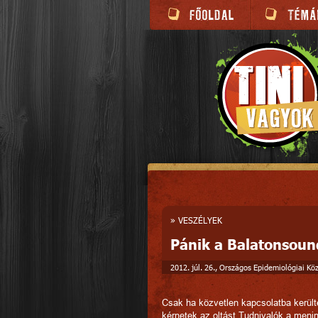
»
VESZÉLYEK
Pánik a Balatonsoun
2012. júl. 26., Országos Epidemiológiai Kö
Csak ha közvetlen kapcsolatba került
kérnetek az oltást.Tudnivalók a meni