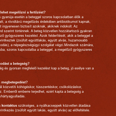
lehet megelőzni a fertőzést?
gyanúja esetén a beteggel szoros kapcsolatban élők a
tt, a rövidtávú megelőzés érdekében antibiotikumot kapnak,
 ingyenesen biztosít azoknak, akiknek indokolt. Az
d szerint történnek. A beteg közvetlen hozzátartozói gyakran
 gyógyszeres kezelést. Azok felderítését, akik a beteggel a
intkeztek (zsúfolt együttlakás, együtt alvás, huzamosabb
ózkodás), a népegészségügyi szolgálat végzi.Mindazok számára,
usba, szoros kapcsolatba a beteggel, a megelőző gyógyszeres
odást a betegség?
ég és gyorsan megfelelő kezelést kap a beteg, jó esélye van a
os megbetegedést?
 közvetíti köhögéskor, tüsszentéskor, csókolózáskor,
. Emberről emberre terjedhet, ezért kapta a betegség a
yhártyagyulladás.
 kontaktus
szükséges, a nyálkacseppek közvetlen átadása
intkezés (zsúfolt együtt lakás, együtt alvás) az előfeltétele.