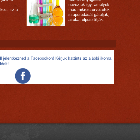
y
neveztek így, amelyek
okoz. Ez a
más mikroszervezetek
szaporodását gátolják,
azokat elpusztítják.
l jelentkezned a Facebookon! Kérjük kattints az alábbi ikonra,
ldalt!