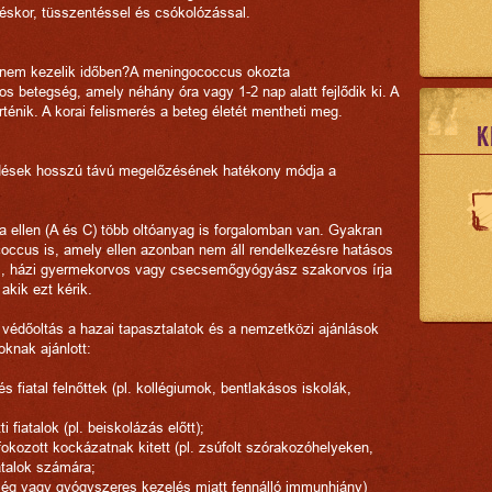
géskor, tüsszentéssel és csókolózással.
ha nem kezelik időben?A meningococcus okozta
s betegség, amely néhány óra vagy 1-2 nap alatt fejlődik ki. A
ténik. A korai felismerés a beteg életét mentheti meg.
K
ések hosszú távú megelőzésének hatékony módja a
 ellen (A és C) több oltóanyag is forgalomban van. Gyakran
occus is, amely ellen azonban nem áll rendelkezésre hatásos
os, házi gyermekorvos vagy csecsemőgyógyász szakorvos írja
akik ezt kérik.
védőoltás a hazai tapasztalatok és a nemzetközi ajánlások
oknak ajánlott:
 fiatal felnőttek (pl. kollégiumok, bentlakásos iskolák,
 fiatalok (pl. beiskolázás előtt);
okozott kockázatnak kitett (pl. zsúfolt szórakozóhelyeken,
talok számára;
egség vagy gyógyszeres kezelés miatt fennálló immunhiány)