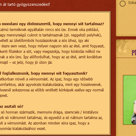
Soka
en át tartó gyógyszerszedést!
 mondani egy élelmiszerről, hogy mennyi sót tartalmaz?
almú terméknek egyáltalán nincs sós íze. Ennek oka például,
agy mennyiségű cukrot is tartalmaznak (pl. reggeliző pelyhek),
ellett az ízlelőbimbók hozzászoknak a sós ízhez, így aki
 észre sem veszi, hogy milyen nagyon sós az étel, amit fogyaszt,
P
enti főzéskor a sót, vagy megszokja, hogy kóstolás nélkül ne
ak a sós ízre. Így előfordulhat, hogy az az étel, amit korábban
ajd – ez jelzi, hogy jó úton jár.
al foglalkoznunk, hogy mennyi sót fogyasztunk?
etkorban növeli a vérnyomást. Az igaz, hogy egy idősebb
infarktus, akár agyvérzés kialakulására, mint egy húszévesnek.
snél sokszorosa az előbb említett kórképek esélye egy normál
pest.
az asztali só?
 só honnan származik, mennyire drága, szemcsés / kristályos
k só nátriumot tartalmaz, és egyedül a só nátrium tartalma az,
li a vérnyomást. Az azonban minden sóra igaz, hogy a
rnyomás kialakulásához vezet.