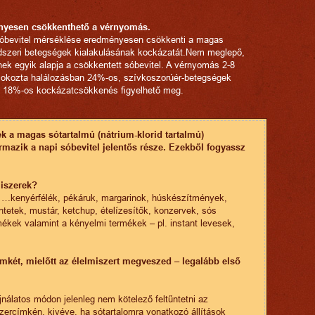
ényesen csökkenthető a vérnyomás.
sóbevitel mérséklése eredményesen csökkenti a magas
ndszeri betegségek kialakulásának kockázatát.Nem meglepő,
ek egyik alapja a csökkentett sóbevitel. A vérnyomás 2-8
okozta halálozásban 24%-os, szívkoszorúér-betegségek
n 18%-os kockázatcsökkenés figyelhető meg.
k a magas sótartalmú (nátrium-klorid tartalmú)
rmazik a napi sóbevitel jelentős része. Ezekből fogyassz
iszerek?
… …kenyérfélék, pékáruk, margarinok, húskészítmények,
öntetek, mustár, ketchup, ételízesítők, konzervek, sós
mékek valamint a kényelmi termékek – pl. instant levesek,
mkét, mielőtt az élelmiszert megveszed – legalább első
jnálatos módon jelenleg nem kötelező feltűntetni az
szercímkén, kivéve, ha sótartalomra vonatkozó állítások