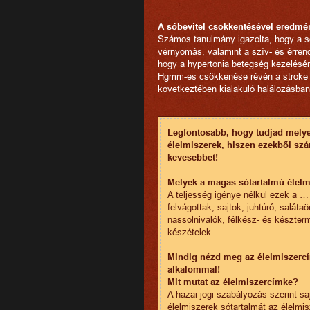
A sóbevitel csökkentésével eredm
Számos tanulmány igazolta, hogy a 
vérnyomás, valamint a szív- és érre
hogy a hypertonia betegség kezelésén
Hgmm-es csökkenése révén a stroke 
következtében kialakuló halálozásba
Legfontosabb, hogy tudjad melye
élelmiszerek, hiszen ezekből szá
kevesebbet!
Melyek a magas sótartalmú élelm
A teljesség igénye nélkül ezek a 
felvágottak, sajtok, juhtúró, saláta
nassolnivalók, félkész- és készter
készételek.
Mindig nézd meg az élelmiszercí
alkalommal!
Mit mutat az élelmiszercímke?
A hazai jogi szabályozás szerint sa
élelmiszerek sótartalmát az élelmi