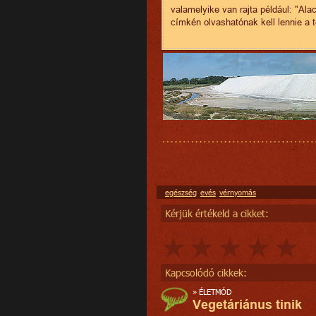
valamelyike van rajta például: "Ala
címkén olvashatónak kell lennie a
egészség
evés
vérnyomás
Kérjük értékeld a cikket:
Kapcsolódó cikkek:
»
ÉLETMÓD
Vegetáriánus tinik