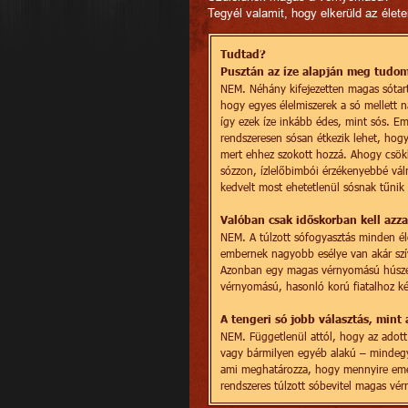
Tegyél valamit, hogy elkerüld az élet
Tudtad?
Pusztán az íze alapján meg tudom
NEM. Néhány kifejezetten magas sótart
hogy egyes élelmiszerek a só mellett n
így ezek íze inkább édes, mint sós. Em
rendszeresen sósan étkezik lehet, hogy
mert ehhez szokott hozzá. Ahogy csökk
sózzon, ízlelőbimbói érzékenyebbé váln
kedvelt most ehetetlenül sósnak tűnik m
Valóban csak időskorban kell azz
NEM. A túlzott sófogyasztás minden él
embernek nagyobb esélye van akár szív
Azonban egy magas vérnyomású húszéve
vérnyomású, hasonló korú fiatalhoz ké
A tengeri só jobb választás, mint 
NEM. Függetlenül attól, hogy az adott
vagy bármilyen egyéb alakú – mindegyi
ami meghatározza, hogy mennyire eme
rendszeres túlzott sóbevitel magas vé