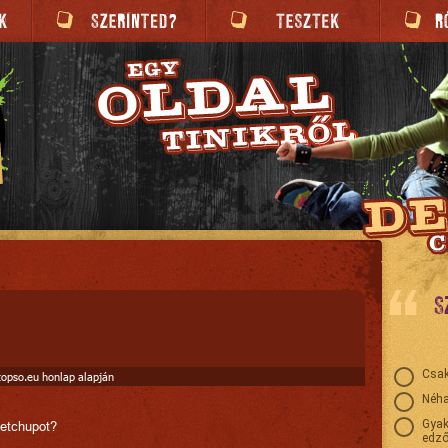
S
Csak
topso.eu honlap alapján
Néha
Gyak
ketchupot?
edző