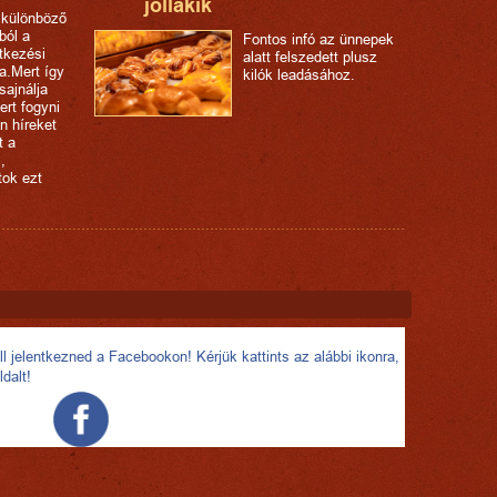
jóllakik
 különböző
ból a
Fontos infó az ünnepek
tkezési
alatt felszedett plusz
a.Mert így
kilók leadásához.
sajnálja
ert fogyni
n híreket
t a
,
tok ezt
l jelentkezned a Facebookon! Kérjük kattints az alábbi ikonra,
ldalt!