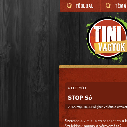
»
ÉLETMÓD
STOP Só
2012. máj. 18., Dr Klujber Valéria a www.s
Szereted a virslit, a chipszeket és a 
Szüleidnek magas a vérnyomása?