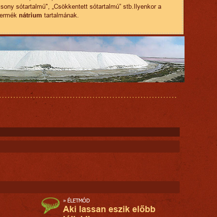
csony sótartalmú", „Csökkentett sótartalmú” stb.Ilyenkor a
 termék
nátrium
tartalmának.
»
ÉLETMÓD
Aki lassan eszik előbb