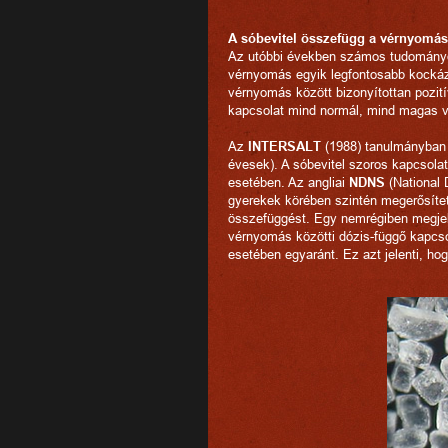
A sóbevitel összefügg a vérnyomás
Az utóbbi években számos tudományos
vérnyomás egyik legfontosabb kockáza
vérnyomás között bizonyítottan pozit
kapcsolat mind normál, mind magas v
Az
INTERSALT
(1988) tanulmányban 
évesek). A sóbevitel szoros kapcsola
esetében. Az angliai
NDNS
(National 
gyerekek körében szintén megerősítet
összefüggést. Egy nemrégiben megjel
vérnyomás közötti dózis-függő kapcs
esetében egyaránt. Ez azt jelenti, ho