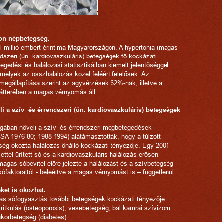
on népbetegség.
 millió embert érint ma Magyarországon. A hypertonia (magas
dszeri (ún. kardiovaszkuláris) betegségek fő kockázati
gedési és halálozási statisztikáiban kiemelt jelentőséggel
melyek az összhalálozás közel feléért felelősek. Az
egállapítása szerint az agyvérzések 62%-nak, illetve a
átterében a magas vérnyomás áll.
i a szív- és érrendszeri (ún. kardiovaszkuláris) betegségek
gában növeli a szív- és érrendszeri megbetegedések
 1976-80; 1988-1994) alátámasztották, hogy a túlzott
gség okozta halálozás önálló kockázati tényezője. Egy 2001-
lettel ürített só és a kardiovaszkuláris halálozás erősen
agas sóbevitel előre jelezte a halálozást és a szívbetegség
ófaktoraitól - beleértve a magas vérnyomást is – függetlenül.
ket is okozhat.
gas sófogyasztás további betegségek kockázati tényezője
tritkulás (osteoporosis), vesebetegség, bal kamrai szívizom
korbetegség (diabetes).