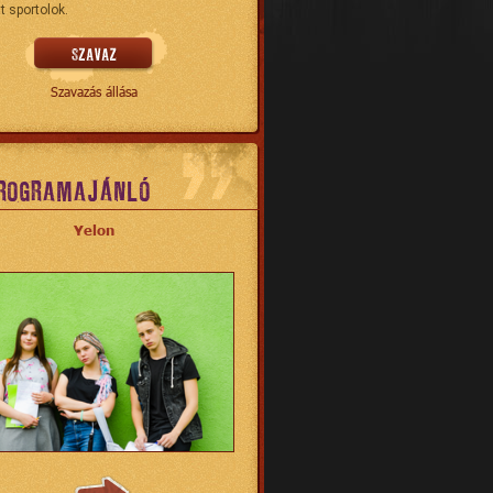
t sportolok.
Szavazás állása
ROGRAMAJÁNLÓ
Yelon