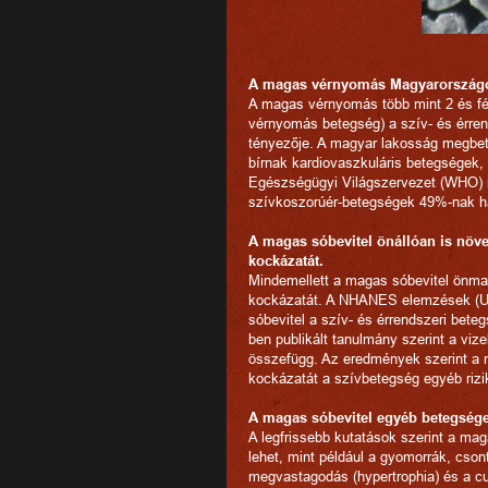
A magas vérnyomás Magyarország
A magas vérnyomás több mint 2 és fél
vérnyomás betegség) a szív- és érren
tényezője. A magyar lakosság megbete
bírnak kardiovaszkuláris betegségek, 
Egészségügyi Világszervezet (WHO) m
szívkoszorúér-betegségek 49%-nak h
A magas sóbevitel önállóan is növel
kockázatát.
Mindemellett a magas sóbevitel önma
kockázatát. A NHANES elemzések (USA
sóbevitel a szív- és érrendszeri bete
ben publikált tanulmány szerint a vize
összefügg. Az eredmények szerint a m
kockázatát a szívbetegség egyéb rizik
A magas sóbevitel egyéb betegsége
A legfrissebb kutatások szerint a ma
lehet, mint például a gyomorrák, cson
megvastagodás (hypertrophia) és a cu