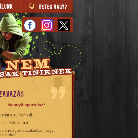
ZAVAZÁS
Mennyit sportolsz?
 amit a suliban kell.
 csinálok ezt-azt.
ran mozgok a szabadban, vagy
teremben.