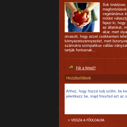
Sok tinédzser,
megfontolások
vegetáriánus é
módot választj
fejezi ki, hogy 
az állatokat, m
akar, mert olya
olvasott, hogy ezzel csökkenteni lehe
környezetszennyezést, mert bizonyos
számukra szimpatikus vallási irányza
tartják fontosnak...
Fáj a fejed?
Hozzászólások
Ahhoz, hogy hozzá tudj szólni, be kel
jelentkezz be, majd frissítsd ezt az o
» VISSZA A FŐOLDALRA