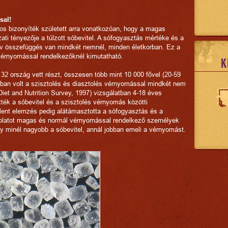
sal!
 bizonyíték született arra vonatkozóan, hogy a magas
ti tényezője a túlzott sóbevitel. A sófogyasztás mértéke és a
ív összefüggés van mindkét nemnél, minden életkorban. Ez a
érnyomással rendelkezőknél kimutatható.
K
32 ország vett részt, összesen több mint 10 000 fővel (20-59
tban volt a szisztolés és diasztolés vérnyomással mindkét nem
Diet and Nutrition Survey, 1997) vizsgálatban 4-18 éves
ték a sóbevitel és a szisztolés vérnyomás közötti
ent elemzés pedig alátámasztotta a sófogyasztás és a
olatot magas és normál vérnyomással rendelkező személyek
gy minél nagyobb a sóbevitel, annál jobban emeli a vérnyomást.