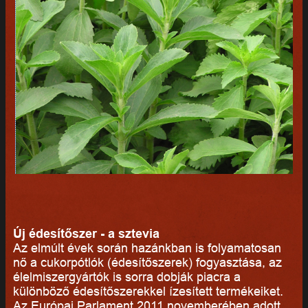
Új édesítőszer - a sztevia
Az elmúlt évek során hazánkban is folyamatosan
nő a cukorpótlók (édesítőszerek) fogyasztása, az
élelmiszergyártók is sorra dobják piacra a
különböző édesítőszerekkel ízesített termékeiket.
Az Európai Parlament 2011 novemberében adott