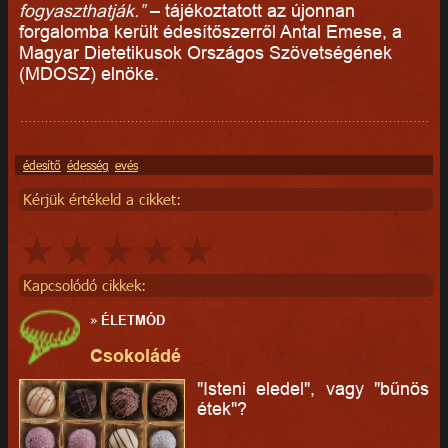
fogyaszthatják.”
– tájékoztatott az újonnan
forgalomba került édesítőszerről Antal Emese, a
Magyar Dietetikusok Országos Szövetségének
(MDOSZ) elnöke.
édesítő
édesség
evés
Kérjük értékeld a cikket:
Kapcsolódó cikkek:
»
ÉLETMÓD
Csokoládé
"Isteni eledel", vagy "bűnös
étek"?