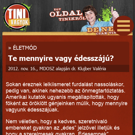
»
ÉLETMÓD
Te mennyire vagy édesszájú?
2012. nov. 16., MDOSZ alapján dr. Klujber Valéria
Sokan éreznek lelkiismeret furdalást nassoláskor,
pedig van, akinek nehezebb az önmegtartóztatás.
Amerikai kutatók ugyanis megállapították, hogy
főként az öröklött génjeinken múlik, hogy mennyire
vagyunk édesszájúak.
Nem véletlen, hogy a kedves, szeretnivaló
embereket gyakran az „édes” jelzővel illetjük és
hogy a szerelmesek gyakran „Édesemnek”