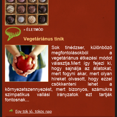
»
ÉLETMÓD
Vegetáriánus tinik
Sok tinédzser, különböző
megfontolásokból a
vegetáriánus étkezési módot
választja.Mert így fejezi ki,
hogy sajnálja az állatokat,
mert fogyni akar, mert olyan
híreket olvasott, hogy ezzel
csökkenteni lehet a
környezetszennyezést, mert bizonyos, számukra
szimpatikus vallási irányzatok ezt tartják
fontosnak...
Egy tök jó, tökös nap