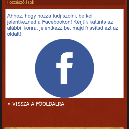
Hozzászólások
Ahhoz, hogy hozzá tudj szólni, be kell
jelentkezned a Facebookon! Kérjük kattints az
alábbi ikonra, jelentkezz be, majd frissítsd ezt az
oldalt!
» VISSZA A FŐOLDALRA