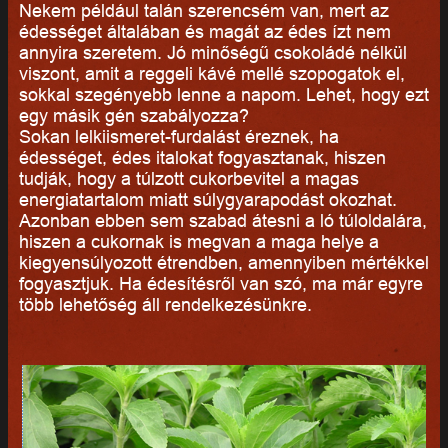
Nekem például talán szerencsém van, mert az
édességet általában és magát az édes ízt nem
annyira szeretem. Jó minőségű csokoládé nélkül
viszont, amit a reggeli kávé mellé szopogatok el,
sokkal szegényebb lenne a napom. Lehet, hogy ezt
egy másik gén szabályozza?
Sokan lelkiismeret-furdalást éreznek, ha
édességet, édes italokat fogyasztanak, hiszen
tudják, hogy a túlzott cukorbevitel a magas
energiatartalom miatt súlygyarapodást okozhat.
Azonban ebben sem szabad átesni a ló túloldalára,
hiszen a cukornak is megvan a maga helye a
kiegyensúlyozott étrendben, amennyiben mértékkel
fogyasztjuk. Ha édesítésről van szó, ma már egyre
több lehetőség áll rendelkezésünkre.