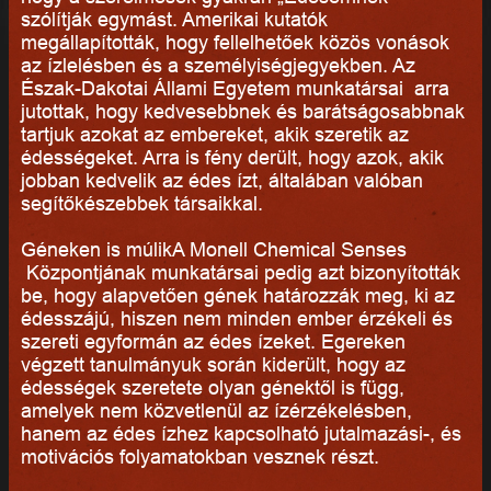
szólítják egymást. Amerikai kutatók
megállapították, hogy fellelhetőek közös vonások
az ízlelésben és a személyiségjegyekben. Az
Észak-Dakotai Állami Egyetem munkatársai arra
jutottak, hogy kedvesebbnek és barátságosabbnak
tartjuk azokat az embereket, akik szeretik az
édességeket. Arra is fény derült, hogy azok, akik
jobban kedvelik az édes ízt, általában valóban
segítőkészebbek társaikkal.
Géneken is múlikA Monell Chemical Senses
Központjának munkatársai pedig azt bizonyították
be, hogy alapvetően gének határozzák meg, ki az
édesszájú, hiszen nem minden ember érzékeli és
szereti egyformán az édes ízeket. Egereken
végzett tanulmányuk során kiderült, hogy az
édességek szeretete olyan génektől is függ,
amelyek nem közvetlenül az ízérzékelésben,
hanem az édes ízhez kapcsolható jutalmazási-, és
motivációs folyamatokban vesznek részt.