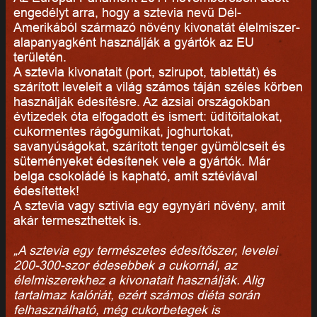
engedélyt arra, hogy a sztevia nevű Dél-
Amerikából származó növény kivonatát élelmiszer-
alapanyagként használják a gyártók az EU
területén.
A sztevia kivonatait (port, szirupot, tablettát) és
szárított leveleit a világ számos táján széles körben
használják édesítésre. Az ázsiai országokban
évtizedek óta elfogadott és ismert: üdítőitalokat,
cukormentes rágógumikat, joghurtokat,
savanyúságokat, szárított tenger gyümölcseit és
süteményeket édesítenek vele a gyártók. Már
belga csokoládé is kapható, amit sztéviával
édesítettek!
A sztevia vagy sztívia egy egynyári növény, amit
akár termeszthettek is.
„A sztevia egy természetes édesítőszer, levelei
200-300-szor édesebbek a cukornál, az
élelmiszerekhez a kivonatait használják. Alig
tartalmaz kalóriát, ezért számos diéta során
felhasználható, még cukorbetegek is