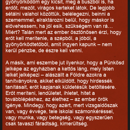
gyönyörködöm egy kicsit, meg a buszból is, ha
erdőt, mezőt, virágos kerteket látok. De legjobb
sétálni valahol közöttük, belélegezni, beinni a
szememmel, elraktározni belül, hogy máskor is
elővehessem, ha jól esik, szükségem van rá…
Miért? Talán mert az ember ösztönösen érzi, hogy
erőt kell merítenie, a szépből, a jóból, a
gyönyörködtetőből, amit ingyen kapunk – nem
kerül pénzbe, de észre kell venni.
A másik, ami eszembe jut ilyenkor, hogy a Pünkösd
jelképe az egyházban a kettős láng, mely Isten
lelkét jelképezi – alászállt a Földre azokra a
tanítványokra, akiket elküldött, hogy hirdessék
tanításait, erőt kapjanak küldetésük betöltésére.
Erőt meríteni, lendületet, ihletet, hitet a
továbblépéshez, az élethez – az ember örök
igénye. Mindegy, hogy azért, mert vizsgaidőszak
van, vagy évvége, tele iskolai számonkéréssel,
vagy munka, vagy betegség, vagy egyszerűen
csak tavaszi fáradtság, kimerültség.