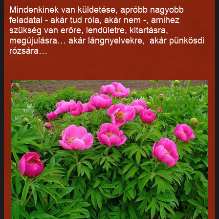
Mindenkinek van küldetése, apróbb nagyobb
feladatai - akár tud róla, akár nem -, amihez
szükség van erőre, lendületre, kitartásra,
megújulásra… akár lángnyelvekre, akár pünkösdi
rózsára…