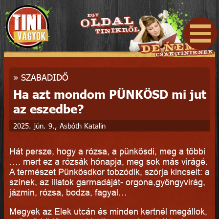
»
SZABADIDŐ
Ha azt mondom PÜNKÖSD mi jut
az eszedbe?
2025. jún. 9., Asbóth Katalin
Hát persze, hogy a rózsa, a pünkösdi, meg a többi
…. mert ez a rózsák hónapja, meg sok más virágé.
A természet Pünkösdkor tobzódik, szórja kincseit: a
színek, az illatok garmadáját- orgona,gyöngyvirág,
jázmin, rózsa, bodza, fagyal…
Megyek az Elek utcán és minden kertnél megállok,