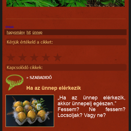
Megosztás
hagyomány
hit
ünnep
Kérjük értékeld a cikket:
Kapcsolódó cikkek:
»
SZABADIDŐ
Ha az ünnep elérkezik
„Ha az ünnep elérkezik,
akkor ünnepelj egészen.”
Fessem? Ne fessem?
Locsoljak? Vagy ne?