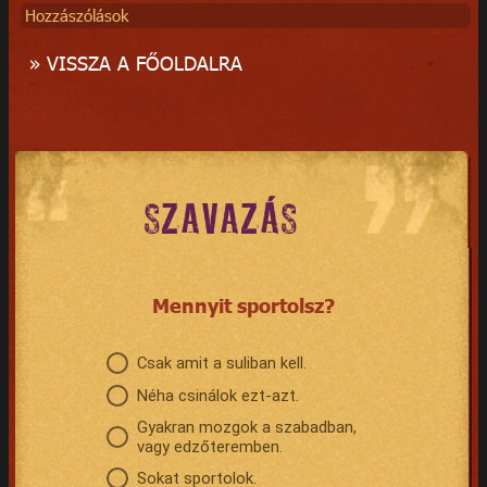
Hozzászólások
» VISSZA A FŐOLDALRA
SZAVAZÁS
Mennyit sportolsz?
Csak amit a suliban kell.
Néha csinálok ezt-azt.
Gyakran mozgok a szabadban,
vagy edzőteremben.
Sokat sportolok.