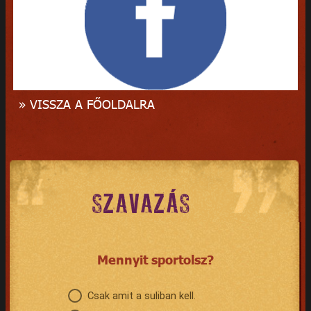
» VISSZA A FŐOLDALRA
SZAVAZÁS
Mennyit sportolsz?
Csak amit a suliban kell.