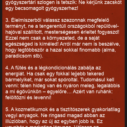
gyógyszertári szlogen is tetszik: Ne kérjünk zacskót
egy becsomagolt gyógyszerhez!
3. Élelmiszerből válassz szezonnak megfelelő
terményt, ne a tengerentúli országokból repülővel-
hajóval szállított, mesterségesen érleltet fogyaszd!
Ezzel nem csak a környezeted, de a saját
egészséged is kíméled! Arról már nem is beszélve,
hogy legtöbbször a hazai sokkal finomabb (alma,
paradicsom stb).
4. A fűtés és a légkondicionálás zabálja az
energiát. Ha csak egy fokkal lejjebb tekered
bármelyiket, már sokat spóroltál. Tudomásul kell
venni: télen hideg van és nyáron meleg, legalábbis
a mi égövünkön – egyelőre… Azért van ruhánk:
felöltözni és levenni!
5. A kozmetikumok és a tisztítószerek gyakorlatilag
vegyi anyagok. Ne ringasd magad abban az
illúzióban, hogy az új az egyben jobb is. Ez