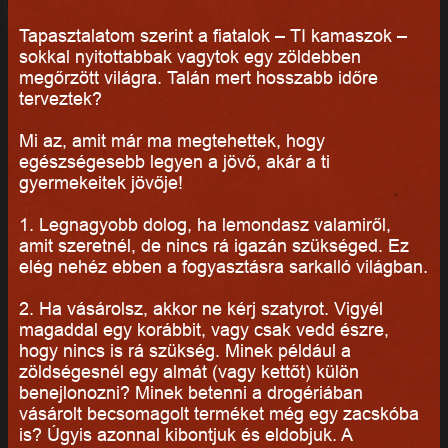
Tapasztalatom szerint a fiatalok – TI kamaszok –
sokkal nyitottabbak vagytok egy zöldebben
megőrzött világra. Talán mert hosszabb időre
terveztek?
Mi az, amit már ma megtehettek, hogy
egészségesebb legyen a jövő, akár a ti
gyermekeitek jövője!
1. Legnagyobb dolog, ha lemondasz valamiről,
amit szeretnél, de nincs rá igazán szükséged. Ez
elég nehéz ebben a fogyasztásra sarkalló világban.
2. Ha vásárolsz, akkor ne kérj szatyrot. Vigyél
magaddal egy korábbit, vagy csak vedd észre,
hogy nincs is rá szükség. Minek például a
zöldségesnél egy almát (vagy kettőt) külön
benejlonozni? Minek betenni a drogériában
vásárolt becsomagolt terméket még egy zacskóba
is? Úgyis azonnal kibontjuk és eldobjuk. A