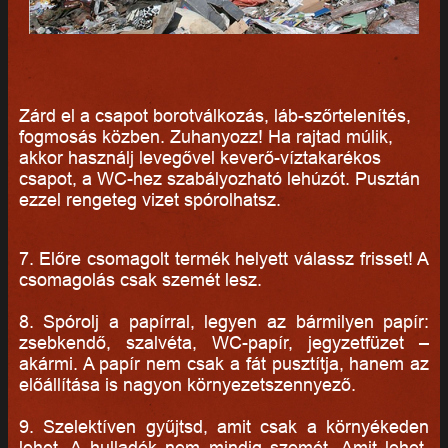
Zárd el a csapot borotválkozás, láb-szőrtelenítés,
fogmosás közben. Zuhanyozz! Ha rajtad múlik,
akkor használj levegővel keverő-víztakarékos
csapot, a WC-hez szabályozható lehúzót. Pusztán
ezzel rengeteg vizet spórolhatsz.
7. Előre csomagolt termék helyett válassz frisset! A
csomagolás csak szemét lesz.
8. Spórolj a papírral, legyen az bármilyen papír:
zsebkendő, szalvéta, WC-papír, jegyzetfüzet –
akármi. A papír nem csak a fát pusztítja, hanem az
előállítása is nagyon környezetszennyező.
9. Szelektíven gyűjtsd, amit csak a környékeden
lehet. A hulladék nem mindig szemét. Amit lehet,