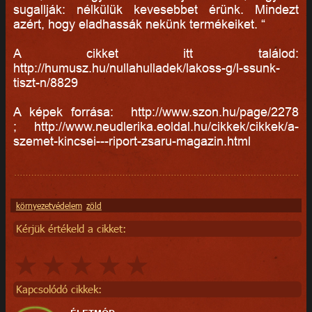
sugallják: nélkülük kevesebbet érünk. Mindezt
azért, hogy eladhassák nekünk termékeiket. “
A cikket itt találod:
http://humusz.hu/nullahulladek/lakoss-g/l-ssunk-
tiszt-n/8829
A képek forrása: http://www.szon.hu/page/2278
; http://www.neudlerika.eoldal.hu/cikkek/cikkek/a-
szemet-kincsei---riport-zsaru-magazin.html
környezetvédelem
zöld
Kérjük értékeld a cikket:
Kapcsolódó cikkek: