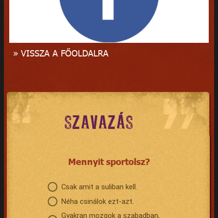
» VISSZA A FŐOLDALRA
SZAVAZÁS
Mennyit sportolsz?
Csak amit a suliban kell.
Néha csinálok ezt-azt.
Gyakran mozgok a szabadban,