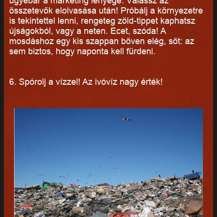
ugyebár a marketing lényege. Válassz az
összetevők elolvasása után! Próbálj a környezetre
is tekintettel lenni, rengeteg zöld-tippet kaphatsz
újságokból, vagy a neten. Ecet, szóda! A
mosdáshoz egy kis szappan bőven elég, sőt: az
sem biztos, hogy naponta kell fürdeni.
6. Spórolj a vízzel! Az ivóvíz nagy érték!