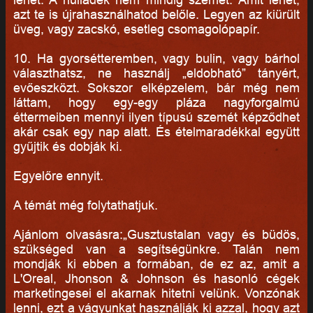
azt te is újrahasználhatod belőle. Legyen az kiürült
üveg, vagy zacskó, esetleg csomagolópapír.
10. Ha gyorsétteremben, vagy bulin, vagy bárhol
választhatsz, ne használj „eldobható” tányért,
evőeszközt. Sokszor elképzelem, bár még nem
láttam, hogy egy-egy pláza nagyforgalmú
éttermeiben mennyi ilyen típusú szemét képződhet
akár csak egy nap alatt. És ételmaradékkal együtt
gyűjtik és dobják ki.
Egyelőre ennyit.
A témát még folytathatjuk.
Ajánlom olvasásra:„Gusztustalan vagy és büdös,
szükséged van a segítségünkre. Talán nem
mondják ki ebben a formában, de ez az, amit a
L'Oreal, Jhonson & Johnson és hasonló cégek
marketingesei el akarnak hitetni velünk. Vonzónak
lenni, ezt a vágyunkat használják ki azzal, hogy azt