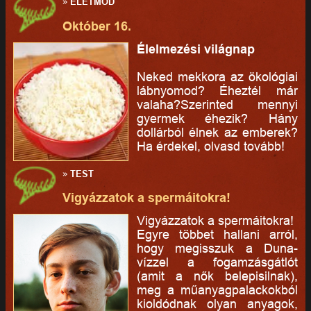
»
ÉLETMÓD
Október 16.
Élelmezési világnap
Neked mekkora az ökológiai
lábnyomod? Éheztél már
valaha?Szerinted mennyi
gyermek éhezik? Hány
dollárból élnek az emberek?
Ha érdekel, olvasd tovább!
»
TEST
Vigyázzatok a spermáitokra!
Vigyázzatok a spermáitokra!
Egyre többet hallani arról,
hogy megisszuk a Duna-
vízzel a fogamzásgátlót
(amit a nők belepisilnak),
meg a műanyagpalackokból
kioldódnak olyan anyagok,