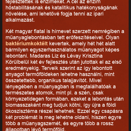
fejlesztettek is enzimeket. A cél az enzim
hőstabilitásának és katalitikus hatékonyságának
növelése, ami lehetővé fogja tenni az ipari
alkalmazást.
Két magyar fiatal is hírnevet szerzett nemrégiben a
műanyaglebontásban tett erőfeszítéseivel. Olyan
baktériumkoktélt
kevertek, amely hét hét alatt
bármilyen egyszerhasználatos műanyagot képes
lebontani. Madaras Liz és Lévay Krisztina
Körülbelül két év fejlesztés után jutottak el az első
eredményekig. Terveik szerint az így lebontott
anyagot termőföldeken lehetne használni, mint
összetettebb, organikus talajjavítót. Mivel
lényegében a műanyagban is megtalálhatóak a
természetes atomok, mint pl. a szén, csak
környezetidegen formában, ezeket a lebontás után
biomasszaként meg tudjuk kötni, így újra a földi
ökoszisztéma részei lehetnek. Ezzel egy csapásra
két problémát is meg lehetne oldani, hiszen egyre
több a műanyagszemét, és egyre több a rossz
állapotban lévő termőföld.