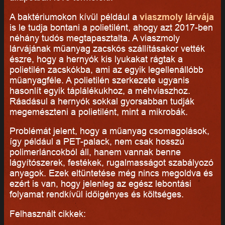
A baktériumokon kívül például
a
viaszmoly lárvája
is le tudja bontani a polietilént, ahogy azt 2017-ben
néhány tudós megtapasztalta. A viaszmoly
lárvájának műanyag zacskós szállításakor vették
észre, hogy a hernyók kis lyukakat rágtak a
polietilén zacskókba, ami az egyik legellenállóbb
műanyagféle. A polietilén szerkezete ugyanis
hasonlít egyik táplálékukhoz, a méhviaszhoz.
Ráadásul a hernyók sokkal gyorsabban tudják
megemészteni a polietilént, mint a mikrobák.
Problémát jelent, hogy a műanyag csomagolások,
így például a PET-palack, nem csak hosszú
polimerláncokból áll, hanem vannak benne
lágyítószerek, festékek, rugalmasságot szabályozó
anyagok. Ezek eltüntetése még nincs megoldva és
ezért is van, hogy jelenleg az egész lebontási
folyamat rendkívül időigényes és költséges.
Felhasznált cikkek: