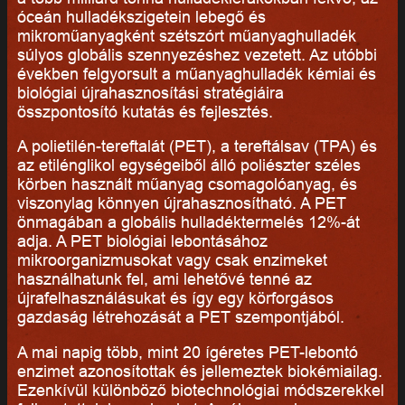
óceán hulladékszigetein lebegő és
mikroműanyagként szétszórt műanyaghulladék
súlyos globális szennyezéshez vezetett. Az utóbbi
években felgyorsult a műanyaghulladék kémiai és
biológiai újrahasznosítási stratégiáira
összpontosító kutatás és fejlesztés.
A polietilén-tereftalát (PET), a tereftálsav (TPA) és
az etilénglikol egységeiből álló poliészter széles
körben használt műanyag csomagolóanyag, és
viszonylag könnyen újrahasznosítható. A PET
önmagában a globális hulladéktermelés 12%-át
adja. A PET biológiai lebontásához
mikroorganizmusokat vagy csak enzimeket
használhatunk fel, ami lehetővé tenné az
újrafelhasználásukat és így egy körforgásos
gazdaság létrehozását a PET szempontjából.
A mai napig több, mint 20 ígéretes PET-lebontó
enzimet azonosítottak és jellemeztek biokémiailag.
Ezenkívül különböző biotechnológiai módszerekkel