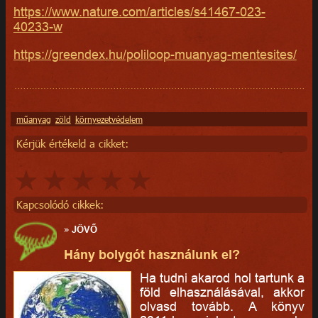
https://www.nature.com/articles/s41467-023-
40233-w
https://greendex.hu/poliloop-muanyag-mentesites/
műanyag
zöld
környezetvédelem
Kérjük értékeld a cikket:
Kapcsolódó cikkek:
»
JÖVŐ
Hány bolygót használunk el?
Ha tudni akarod hol tartunk a
föld elhasználásával, akkor
olvasd tovább. A könyv