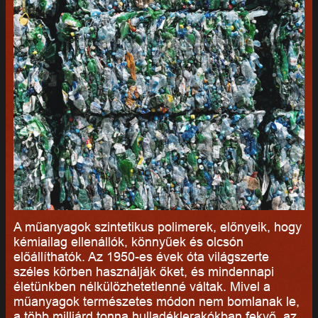
A műanyagok szintetikus polimerek, előnyeik, hogy
kémiailag ellenállók, könnyűek és olcsón
előállíthatók. Az 1950-es évek óta világszerte
széles körben használják őket, és mindennapi
életünkben nélkülözhetetlenné váltak. Mivel a
műanyagok természetes módon nem bomlanak le,
a több milliárd tonna hulladéklerakókban fekvő, az