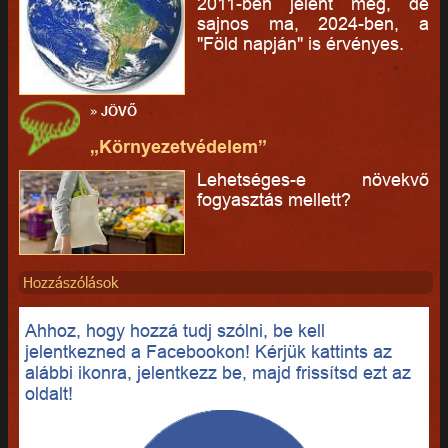
2011-ben jelent meg, de
sajnos ma, 2024-ben, a
"Föld napján" is érvényes.
»
JÖVŐ
„Környezetvédelem”
Lehetséges-e növekvő
fogyasztás mellett?
Hozzászólások
Ahhoz, hogy hozzá tudj szólni, be kell
jelentkezned a Facebookon! Kérjük kattints az
alábbi ikonra, jelentkezz be, majd frissítsd ezt az
oldalt!