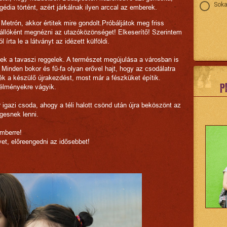
Soka
gédia történt, azért járkálnak ilyen arccal az emberek.
k Metrón, akkor értitek mire gondolt.Próbáljátok meg friss
állóként megnézni az utazóközönséget! Elkeserítő! Szerintem
 írta le a látványt az idézett külföldi.
ek a tavaszi reggelek. A természet megújulása a városban is
 Minden bokor és fű-fa olyan erővel hajt, hogy az csodálatra
ék a készülő újrakezdést, most már a fészküket építik.
P
 élményekre vágyik.
 igazi csoda, ahogy a téli halott csönd után újra beköszönt az
égesnek lenni.
emberre!
yet, előreengedni az idősebbet!