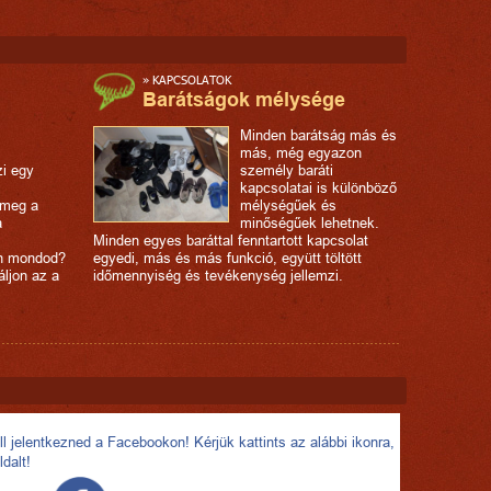
»
KAPCSOLATOK
Barátságok mélysége
Minden barátság más és
más, még egyazon
zi egy
személy baráti
kapcsolatai is különböző
 meg a
mélységűek és
a
minőségűek lehetnek.
Minden egyes baráttal fenntartott kapcsolat
n mondod?
egyedi, más és más funkció, együtt töltött
áljon az a
időmennyiség és tevékenység jellemzi.
l jelentkezned a Facebookon! Kérjük kattints az alábbi ikonra,
ldalt!