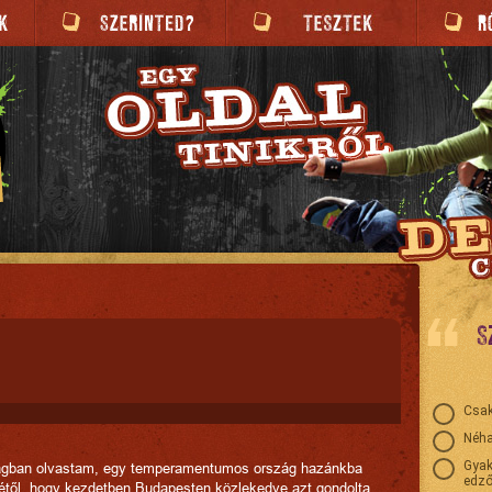
S
Csak
Néha
Gyak
ságban olvastam, egy temperamentumos ország hazánkba
edző
tjétől, hogy kezdetben Budapesten közlekedve azt gondolta,