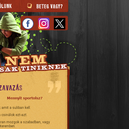
ZAVAZÁS
Mennyit sportolsz?
 amit a suliban kell.
 csinálok ezt-azt.
ran mozgok a szabadban, vagy
teremben.