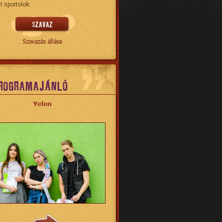
t sportolok.
Szavazás állása
ROGRAMAJÁNLÓ
Yelon