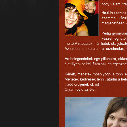
hogy valami tra
Ha ti is utazto
szemmel, kívül
meglehetősen jól
Pedig gyönyörű
kézzel fogható.
méltó.A madarak már hetek óta jelezt
Az ember is szerelemre, érzelmekre,
Ha belegondoltok egy pillanatra, akkor
élet!Ilyenkor kell fiatalnak és egészs
Kérlek, merjetek mosolyogni a többi 
Merjetek kedvesek lenni, átadni a hel
Hadd örüljenek ők is!
Olyan rövid az élet.