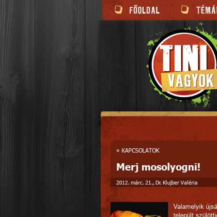
»
KAPCSOLATOK
Merj mosolyogni!
2012. márc. 21., Dr. Klujber Valéria
Valamelyik új
települt szülöt