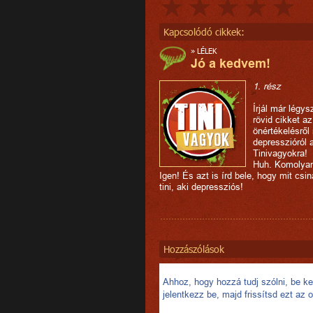
Kapcsolódó cikkek:
»
LÉLEK
Jó a kedvem!
1. rész
Írjál már légys
rövid cikket az
önértékelésről
depresszióról 
Tinivagyokra!
Huh. Komolya
Igen! És azt is írd bele, hogy mit csin
tini, aki depressziós!
Hozzászólások
Ahhoz, hogy hozzá tudj szólni, be kel
jelentkezz be, majd frissítsd ezt az o