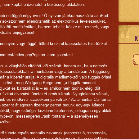
 nem kaptál-e üzenetet a közösségi oldalakon.
labb netfüggő négy éves! Ő nyilván játékra használta az iPad-
a sokszor nem ellenőrizhetik az elektronikus levelezésüket,
ltöltött profilképüket, ha nem tehetik közzé mit esznek, vagy
tuális bejegyzését.
K
ennyire vagy függő, töltsd ki ezzel kapcsolatos tesztünket:
joomtest/index.php?option=com_joomtest
 a világhálón eltöltött idő számít, hanem az, ha a netezés,
 kapcsolatokban, a munkában vagy a tanulásban. A függőség
ár a kibertér uralja. A digitális médiumoktól való függés óriási
 – erősíti meg Wolfgang Bergmann: „a függők mindent
jukat és barátaikat is – és amikor nem tudnak elég időt
s fizikai elvonási tüneteket produkálnak. Nyugtalanná válnak,
k és rendkívül izzadékonnyá válnak.” Az amerikai Californiai
szerint átlagosan tizenegy percet tudunk egy-egy átlagos
nélkül, hogy csörögni kezdene telefonunk, előugrana egy ablak,
 skype-on, messengeren „ránk rontana” – a személyesen
eszélve…
érő tünete egyéb mentális zavarnak (depresszió, szorongás,
oblémának, illetve párkapcsolati krízisnek. Ilyen esetekben