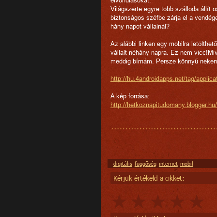
Világszerte egyre több szálloda állít 
biztonságos széfbe zárja el a vendége
hány napot vállalnál?
Az alábbi linken egy mobilra letölthe
vállalt néhány napra. Ez nem vicc!Mi
meddig bírnám. Persze könnyű nekem 
http://hu.4androidapps.net/tag/applic
A kép forrása:
http://hetkoznapitudomany.blogger.hu
digitális
függőség
internet
mobil
Kérjük értékeld a cikket: