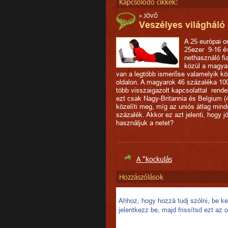
Kapcsolódó cikkek:
»
JÖVŐ
Veszélyes világháló
A 25 európai o
25ezer 9-16 é
nethasználó fia
közül a magya
van a legtöbb ismerőse valamelyik k
oldalon. A magyarok 46 százaléka 100
több visszaigazolt kapcsolattal rende
ezt csak Nagy-Britannia és Belgium 
közelíti meg, míg az uniós átlag min
százalék. Akkor ez azt jelenti, hogy jó
használjuk a netet?
A "kockulás
Hozzászólások
Ahhoz, hogy hozzá tudj szólni, be kel
jelentkezz be, majd frissítsd ezt az o