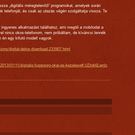
össze „digitális méregtelenítő” programokat, amelyek során
k telefonját, és csak az utazás végén szolgáltatja vissza. Te
tő ingyenes alkalmazást találhatsz, ami megöli a mobilodat a
vel nincs okos-telefonom, nem próbáltam, de kíváncsi lennék
én egy kifutó modell vagyok.
ations/digital-detox-download-233907.html
/2013/01/11/digitalis-fuggoseg-okai-es-kezelese#.UZtqk6LwnIc