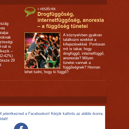
»
VESZÉLYEK
Drogfüggőség,
internetfüggőség, anorexia
rszág
– a függőség tünetei
ves
taljai
A köznyelvben gyakran
roknak
találkozni ezekkel a
özösségi
kifejezésekkel. Pontosan
-nál is
mit is takar, hogy
lkezik –
drogfüggő, internetfüggő,
(42-42%)
anorexiás? Milyen
dössze 29
tünetei vannak a
l
függőségnek? Honnan
lehet tudni, hogy ki függő?
l jelentkezned a Facebookon! Kérjük kattints az alábbi ikonra,
ldalt!