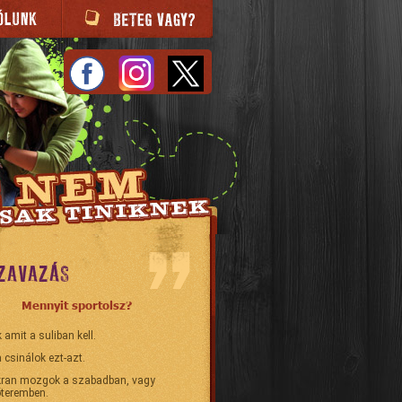
ZAVAZÁS
Mennyit sportolsz?
 amit a suliban kell.
 csinálok ezt-azt.
ran mozgok a szabadban, vagy
teremben.