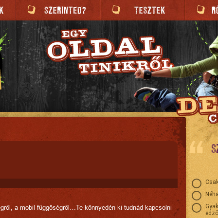
S
Csak
Néha
Gyak
gről, a mobil függőségről…Te könnyedén ki tudnád kapcsolni
edző