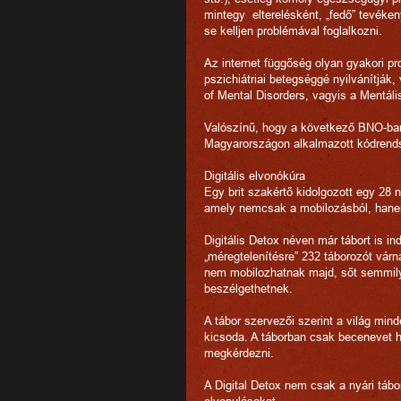
mintegy elterelésként, „fedő” tevéke
se kelljen problémával foglalkozni.
Az internet függőség olyan gyakori p
pszichiátriai betegséggé nyilvánítják
of Mental Disorders, vagyis a Mentáli
Valószínű, hogy a következő BNO-ban
Magyarországon alkalmazott kódrends
Digitális elvonókúra
Egy brit szakértő kidolgozott egy 28 na
amely nemcsak a mobilozásból, hanem
Digitális Detox néven már tábort is i
„méregtelenítésre” 232 táborozót vár
nem mobilozhatnak majd, sőt semmily
beszélgethetnek.
A tábor szervezői szerint a világ min
kicsoda. A táborban csak becenevet 
megkérdezni.
A Digital Detox nem csak a nyári táb
elvonulásokat.