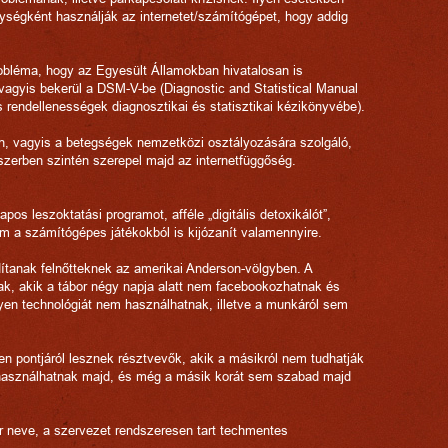
nységként használják az internetet/számítógépet, hogy addig
robléma, hogy az Egyesült Államokban hivatalosan is
, vagyis bekerül a DSM-V-be (Diagnostic and Statistical Manual
s rendellenességek diagnosztikai és statisztikai kézikönyvébe).
, vagyis a betegségek nemzetközi osztályozására szolgáló,
zerben szintén szerepel majd az internetfüggőség.
pos leszoktatási programot, afféle „digitális detoxikálót”,
 a számítógépes játékokból is kijózanít valamennyire.
ndítanak felnőtteknek az amerikai Anderson-völgyben. A
nak, akik a tábor négy napja alatt nem facebookozhatnak és
en technológiát nem használhatnak, illetve a munkáról sem
den pontjáról lesznek résztvevők, akik a másikról nem tudhatják
használhatnak majd, és még a másik korát sem szabad majd
or neve, a szervezet rendszeresen tart techmentes