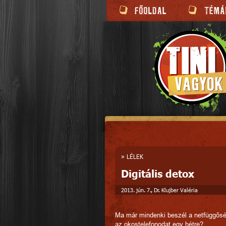
»
LÉLEK
Digitális detox
2013. jún. 7., Dr. Klujber Valéria
Ma már mindenki beszél a netfüggősé
az okostelefonodat egy hétre?