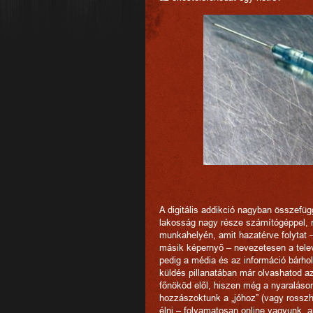
A digitális addikció nagyban összefü
lakosság nagy része számítógéppel, m
munkahelyén, amit hazatérve folytat –
másik képernyő – nevezetesen a televíz
pedig a média és az információ bárhol 
küldés pillanatában már olvashatod az
főnököd elől, hiszen még a nyaraláso
hozzászoktunk a „jóhoz” (vagy rossz
élni – folyamatosan online vagyunk, 