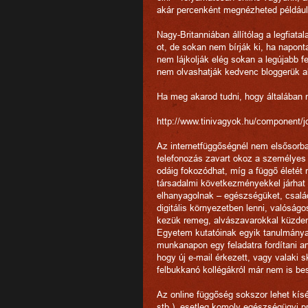
akár percenként megnézheted például,
Nagy-Britanniában állítólag a legfiata
ot, de sokan nem bírják ki, ha napont
nem lájkolják elég sokan a legújabb fe
nem olvashatják kedvenc bloggerük ak
Ha meg akarod tudni, hogy általában m
http://www.tinivagyok.hu/component/
Az internetfüggőségnél nem elsősorban
telefonozás zavart okoz a személyes
odáig fokozódhat, míg a függő életét m
társadalmi következményekkel járhat
elhanyagolnak – egészségüket, család
digitális környezetben lenni, valóságo
kezük remeg, alvászavarokkal küzdene
Egyetem kutatóinak egyik tanulmánya 
munkanapon egy feladatra fordítani a
hogy új e-mail érkezett, vagy valaki
felbukkanó kollégákról már nem is b
Az online függőség sokszor lehet kís
stb.), esetleg komoly egészségügyi pr