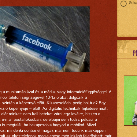
Soka
P
gg a munkamániával és a média- vagy információfüggőséggel. A
obiltelefon segítségével 10-12 órákat dolgozik a
 szintén a képernyő előtt. Kikapcsolódni pedig hol tud? Egy
ió képernyője – előtt. Az digitális technikák fejlődése miatt
elér minket: nem kell heteket várni egy levélre, hiszen a
 e-mail postafiókodban; de elbújni sem tudsz például a
n is megtalál, ha bekapcsolva hagyod a mobilod. Mivel
hoz, mindenki döntse el maga), már nem tudunk másképpen
amit az okostelefonok megjelenése még inkább felerősített: már