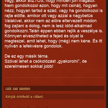
vagy, akkor BIZTOS, hogy minden jön magától.
Nem gondolkozol azon, hogy mit csinálj, hogyan
nézz, hogyan tartsd a szád, vagy ha gondolkozol is
rajta előtte, amikor ott vagy azzal a nagybetűs
Valakivel, akkor nem az előre eltervezett módon
fog zajlani a dolog, nem is lesz időd-alkalmad
gondolkozni.Talán éppen ebben rejlik a veszélye is.
Könnyen elveszítheted a fejed és olyat is
megteszel, amit lehet, hogy (még) nem kéne. És itt
nyilván a lefekvésre gondolok.
De ez egy másik téma.
Szóval lehet a csókolózást „gyakorolni”, de
szerelmesen sokkal jobb!
csók
pasi
szerelem
Kérjük értékeld a cikket: