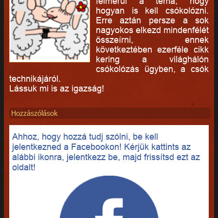
felmerül a téma, hogy
hogyan is kell csókolózni.
Erre aztán persze a sok
nagyokos elkezd mindenfélét
összeírni, ennek
következtében ezerféle cikk
kering a világhálón
csókolózás ügyben, a csók
technikájáról.
Lássuk mi is az igazság!
Hozzászólások
Ahhoz, hogy hozzá tudj szólni, be kell
jelentkezned a Facebookon! Kérjük kattints az
alábbi ikonra, jelentkezz be, majd frissítsd ezt az
oldalt!