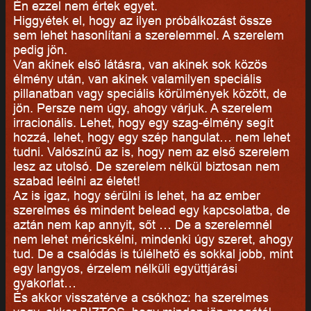
Én ezzel nem értek egyet.
Higgyétek el, hogy az ilyen próbálkozást össze
sem lehet hasonlítani a szerelemmel. A szerelem
pedig jön.
Van akinek első látásra, van akinek sok közös
élmény után, van akinek valamilyen speciális
pillanatban vagy speciális körülmények között, de
jön. Persze nem úgy, ahogy várjuk. A szerelem
irracionális. Lehet, hogy egy szag-élmény segít
hozzá, lehet, hogy egy szép hangulat… nem lehet
tudni. Valószínű az is, hogy nem az első szerelem
lesz az utolsó. De szerelem nélkül biztosan nem
szabad leélni az életet!
Az is igaz, hogy sérülni is lehet, ha az ember
szerelmes és mindent belead egy kapcsolatba, de
aztán nem kap annyit, sőt … De a szerelemnél
nem lehet méricskélni, mindenki úgy szeret, ahogy
tud. De a csalódás is túlélhető és sokkal jobb, mint
egy langyos, érzelem nélküli együttjárási
gyakorlat…
És akkor visszatérve a csókhoz: ha szerelmes