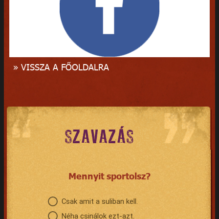
» VISSZA A FŐOLDALRA
SZAVAZÁS
Mennyit sportolsz?
Csak amit a suliban kell.
Néha csinálok ezt-azt.