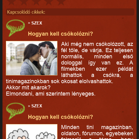
Kapcsolódó cikkek:
»
SZEX
Hogyan kell csókolózni?
Aki még nem csókolózott, az
fél tőle, de várja. Ez teljesen
normális, minden első
dologgal így van ez. A
filmekben ezer példát
láthattok a csókra, a
tinimagazinokban sok okosat elolvashattok.
Akkor mit akarok?
Elmondani, ami szerintem lényeges.
»
SZEX
Hogyan kell csókolózni?
Minden tini magazinban,
oldalon, fórumon, egyebeken