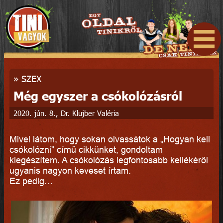
»
SZEX
Még egyszer a csókolózásról
2020. jún. 8., Dr. Klujber Valéria
Mivel látom, hogy sokan olvassátok a „Hogyan kell
csókolózni” című cikkünket, gondoltam
kiegészítem. A csókolózás legfontosabb kellékéről
ugyanis nagyon keveset írtam.
Ez pedig…