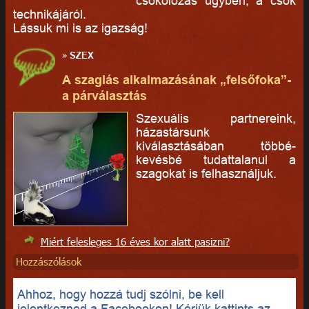
csókolózás ügyben, a csók
technikájáról.
Lássuk mi is az igazság!
»
SZEX
A szaglás alkalmazásának „felsőfoka”-
a párválasztás
Szexuális partnereink,
házastársunk
kiválasztásában többé-
kevésbé tudattalanul a
szagokat is felhasználjuk.
Miért felesleges 16 éves kor alatt pasizni?
Hozzászólások
Ahhoz, hogy hozzá tudj szólni, be kell
jelentkezned a Facebookon! Kérjük kattints az