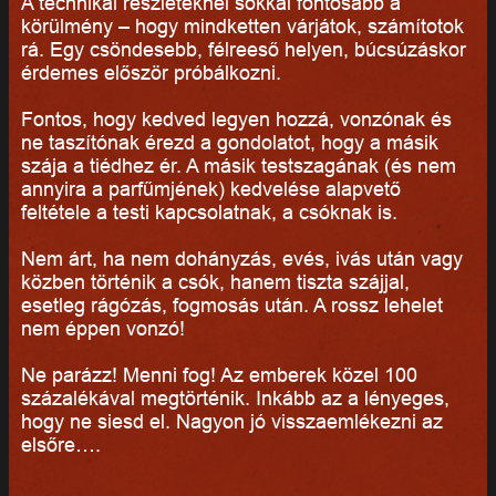
A technikai részleteknél sokkal fontosabb a
körülmény – hogy mindketten várjátok, számítotok
rá. Egy csöndesebb, félreeső helyen, búcsúzáskor
érdemes először próbálkozni.
Fontos, hogy kedved legyen hozzá, vonzónak és
ne taszítónak érezd a gondolatot, hogy a másik
szája a tiédhez ér. A másik testszagának (és nem
annyira a parfűmjének) kedvelése alapvető
feltétele a testi kapcsolatnak, a csóknak is.
Nem árt, ha nem dohányzás, evés, ivás után vagy
közben történik a csók, hanem tiszta szájjal,
esetleg rágózás, fogmosás után. A rossz lehelet
nem éppen vonzó!
Ne parázz! Menni fog! Az emberek közel 100
százalékával megtörténik. Inkább az a lényeges,
hogy ne siesd el. Nagyon jó visszaemlékezni az
elsőre….