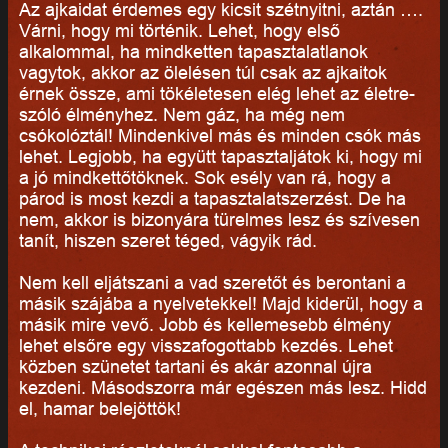
Az ajkaidat érdemes egy kicsit szétnyitni, aztán ….
Várni, hogy mi történik. Lehet, hogy első
alkalommal, ha mindketten tapasztalatlanok
vagytok, akkor az ölelésen túl csak az ajkaitok
érnek össze, ami tökéletesen elég lehet az életre-
szóló élményhez. Nem gáz, ha még nem
csókolóztál! Mindenkivel más és minden csók más
lehet. Legjobb, ha együtt tapasztaljátok ki, hogy mi
a jó mindkettőtöknek. Sok esély van rá, hogy a
párod is most kezdi a tapasztalatszerzést. De ha
nem, akkor is bizonyára türelmes lesz és szívesen
tanít, hiszen szeret téged, vágyik rád.
Nem kell eljátszani a vad szeretőt és berontani a
másik szájába a nyelvetekkel! Majd kiderül, hogy a
másik mire vevő. Jobb és kellemesebb élmény
lehet elsőre egy visszafogottabb kezdés. Lehet
közben szünetet tartani és akár azonnal újra
kezdeni. Másodszorra már egészen más lesz. Hidd
el, hamar belejöttök!