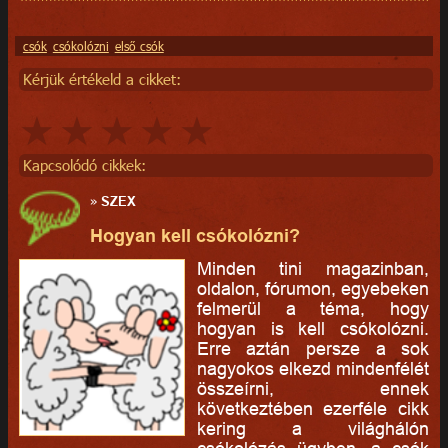
csók
csókolózni
első csók
Kérjük értékeld a cikket:
Kapcsolódó cikkek:
»
SZEX
Hogyan kell csókolózni?
Minden tini magazinban,
oldalon, fórumon, egyebeken
felmerül a téma, hogy
hogyan is kell csókolózni.
Erre aztán persze a sok
nagyokos elkezd mindenfélét
összeírni, ennek
következtében ezerféle cikk
kering a világhálón