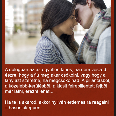
A dologban az az egyetlen kínos, ha nem veszed
észre, hogy a fiú meg akar csókolni, vagy hogy a
lány azt szeretné, ha megcsókolnád. A pillantásból,
a közelebb-kerülésből, a kicsit félrebillentett fejből
már látni, érezni lehet...
Ha te is akarod, akkor nyilván érdemes rá reagálni
– hasonlóképpen.