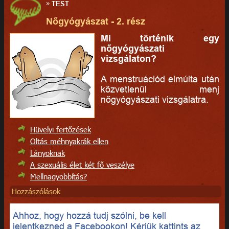
»
TEST
Nőgyógyászat - 2. rész
Mi történik egy
nőgyógyászati
vizsgálaton?
A menstruációd elmúlta után
közvetlenül menj
nőgyógyászati vizsgálatra.
Hüvelyi fertőzések
Oltás méhnyakrák ellen
Lányoknak
A szexuális élet két fő veszélye
Mellnagyobbítás?
Hozzászólások
Ahhoz, hogy hozzá tudj szólni, be kell
jelentkezned a Facebookon! Kérjük kattints az