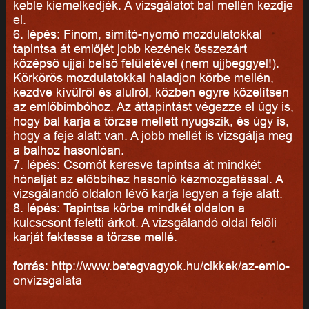
keble kiemelkedjék. A vizsgálatot bal mellén kezdje
el.
6. lépés: Finom, simító-nyomó mozdulatokkal
tapintsa át emlőjét jobb kezének összezárt
középső ujjai belső felületével (nem ujjbeggyel!).
Körkörös mozdulatokkal haladjon körbe mellén,
kezdve kívülről és alulról, közben egyre közelítsen
az emlőbimbóhoz. Az áttapintást végezze el úgy is,
hogy bal karja a törzse mellett nyugszik, és úgy is,
hogy a feje alatt van. A jobb mellét is vizsgálja meg
a balhoz hasonlóan.
7. lépés: Csomót keresve tapintsa át mindkét
hónalját az előbbihez hasonló kézmozgatással. A
vizsgálandó oldalon lévő karja legyen a feje alatt.
8. lépés: Tapintsa körbe mindkét oldalon a
kulcscsont feletti árkot. A vizsgálandó oldal felőli
karját fektesse a törzse mellé.
forrás: http://www.betegvagyok.hu/cikkek/az-emlo-
onvizsgalata