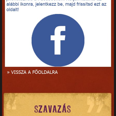
alábbi ikonra, jelentkezz be, majd frissítsd ezt az
oldalt!
» VISSZA A FŐOLDALRA
SZAVAZÁS