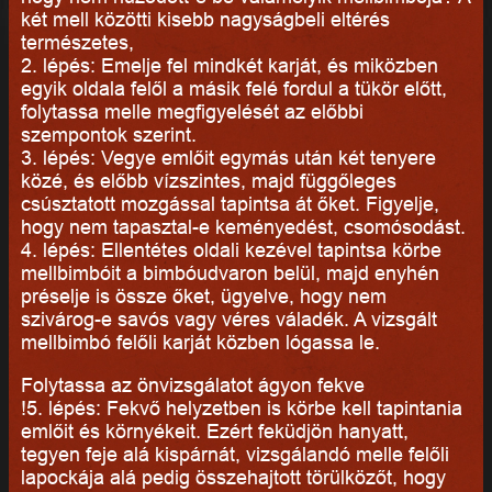
két mell közötti kisebb nagyságbeli eltérés
természetes,
2. lépés: Emelje fel mindkét karját, és miközben
egyik oldala felől a másik felé fordul a tükör előtt,
folytassa melle megfigyelését az előbbi
szempontok szerint.
3. lépés: Vegye emlőit egymás után két tenyere
közé, és előbb vízszintes, majd függőleges
csúsztatott mozgással tapintsa át őket. Figyelje,
hogy nem tapasztal-e keményedést, csomósodást.
4. lépés: Ellentétes oldali kezével tapintsa körbe
mellbimbóit a bimbóudvaron belül, majd enyhén
préselje is össze őket, ügyelve, hogy nem
szivárog-e savós vagy véres váladék. A vizsgált
mellbimbó felőli karját közben lógassa le.
Folytassa az önvizsgálatot ágyon fekve
!5. lépés: Fekvő helyzetben is körbe kell tapintania
emlőit és környékeit. Ezért feküdjön hanyatt,
tegyen feje alá kispárnát, vizsgálandó melle felőli
lapockája alá pedig összehajtott törülközőt, hogy