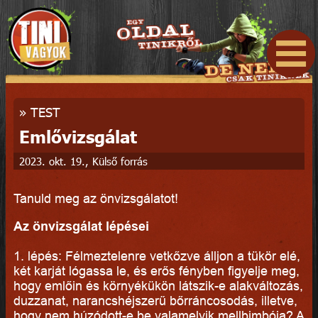
»
TEST
Emlővizsgálat
2023. okt. 19., Külső forrás
Tanuld meg az önvizsgálatot!
Az önvizsgálat lépései
1. lépés: Félmeztelenre vetkőzve álljon a tükör elé,
két karját lógassa le, és erős fényben figyelje meg,
hogy emlőin és környékükön látszik-e alakváltozás,
duzzanat, narancshéjszerű bőrráncosodás, illetve,
hogy nem húzódott-e be valamelyik mellbimbója? A