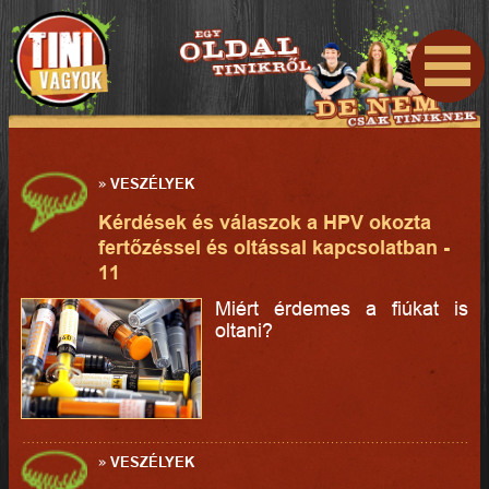
»
VESZÉLYEK
Kérdések és válaszok a HPV okozta
fertőzéssel és oltással kapcsolatban -
11
Miért érdemes a fiúkat is
oltani?
»
VESZÉLYEK