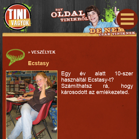
»
VESZÉLYEK
Ecstasy
Egy év alatt 10-szer
használtál Ecstasy-t?
Számíthatsz rá, hogy
károsodott az emlékezeted.