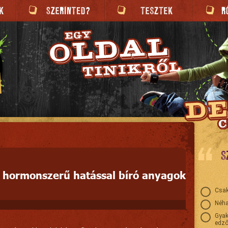
S
 hormonszerű hatással bíró anyagok
Csak
Néha
Gyak
edző