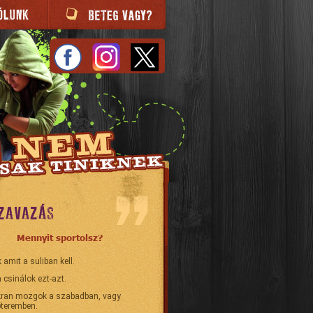
ZAVAZÁS
Mennyit sportolsz?
 amit a suliban kell.
 csinálok ezt-azt.
ran mozgok a szabadban, vagy
teremben.