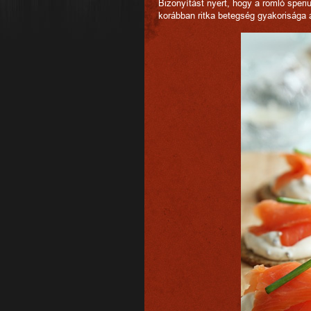
Bizonyítást nyert, hogy a romló sper
korábban ritka betegség gyakorisága