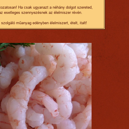
ltozatosan! Ha csak ugyanazt a néhány dolgot szereted,
 az esetleges szennyezésnek az élelmiszer révén.
olgáló műanyag edényben élelmiszert, ételt, italt!