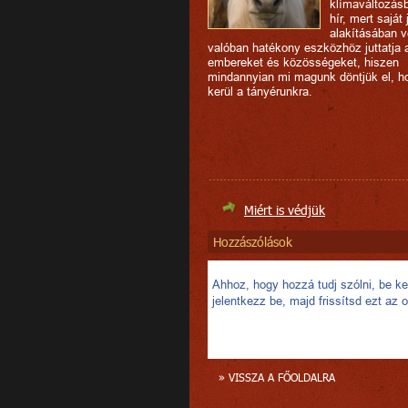
klímaváltozásb
hír, mert saját
alakításában v
valóban hatékony eszközhöz juttatja
embereket és közösségeket, hiszen
mindannyian mi magunk döntjük el, h
kerül a tányérunkra.
Miért is védjük
Hozzászólások
Ahhoz, hogy hozzá tudj szólni, be kel
jelentkezz be, majd frissítsd ezt az o
» VISSZA A FŐOLDALRA