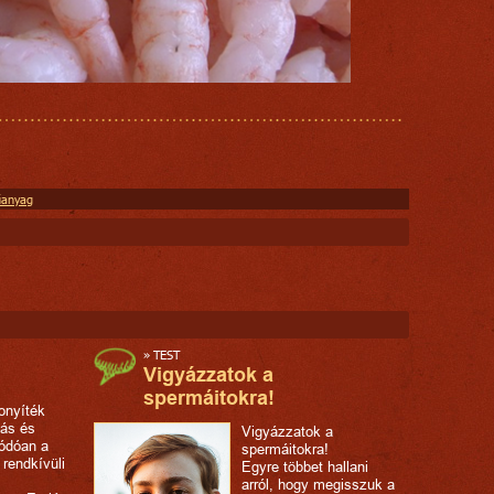
anyag
»
TEST
Vigyázzatok a
spermáitokra!
onyíték
tás és
Vigyázzatok a
ódóan a
spermáitokra!
rendkívüli
Egyre többet hallani
arról, hogy megisszuk a