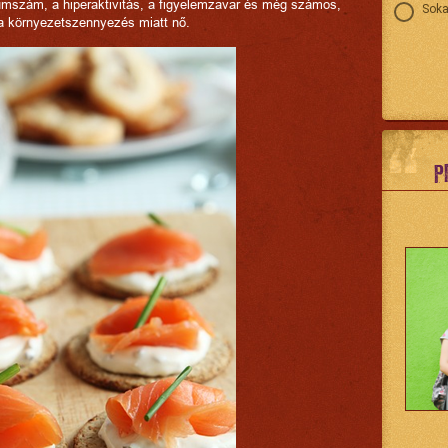
iumszám, a hiperaktivitás, a figyelemzavar és még számos,
Soka
 a környezetszennyezés miatt nő.
P