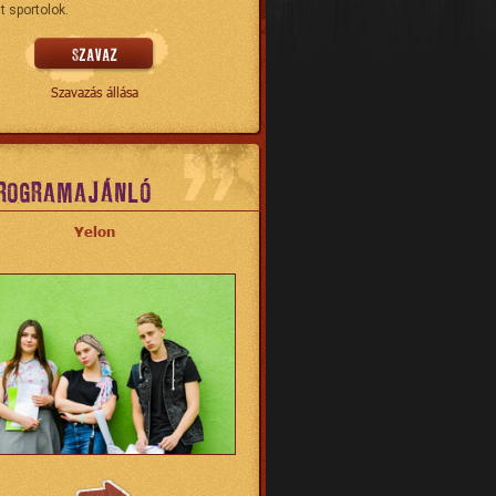
t sportolok.
Szavazás állása
ROGRAMAJÁNLÓ
Yelon