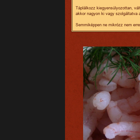
Táplálkozz kiegyensúlyozottan, vá
akkor nagyon ki vagy szolgáltatva
Semmiképpen ne mikrózz nem erre sz