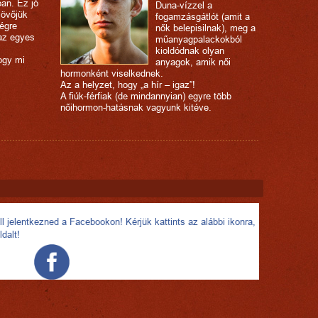
an. Ez jó
Duna-vízzel a
 jövőjük
fogamzásgátlót (amit a
égre
nők belepisilnak), meg a
 az egyes
műanyagpalackokból
kioldódnak olyan
ogy mi
anyagok, amik női
hormonként viselkednek.
Az a helyzet, hogy „a hír – igaz”!
A fiúk-férfiak (de mindannyian) egyre több
nőihormon-hatásnak vagyunk kitéve.
l jelentkezned a Facebookon! Kérjük kattints az alábbi ikonra,
ldalt!