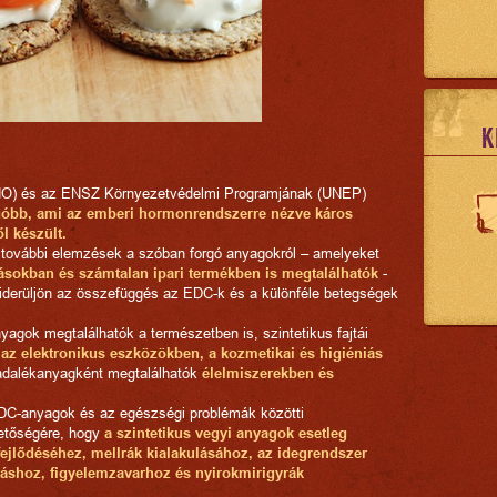
K
HO) és az ENSZ Környezetvédelmi Programjának (UNEP)
ogóbb, ami az emberi hormonrendszerre nézve káros
l készült.
 további elemzések a szóban forgó anyagokról – amelyeket
tásokban és számtalan ipari termékben is megtalálhatók
-
iderüljön az összefüggés az EDC-k és a különféle betegségek
agok megtalálhatók a természetben is, szintetikus fajtái
 az elektronikus eszközökben, a kozmetikai és higiéniás
 adalékanyagként megtalálhatók
élelmiszerekben és
EDC-anyagok és az egészségi problémák közötti
etőségére, hogy
a szintetikus vegyi anyagok esetleg
fejlődéséhez, mellrák kialakulásához, az idegrendszer
itáshoz, figyelemzavarhoz és nyirokmirigyrák