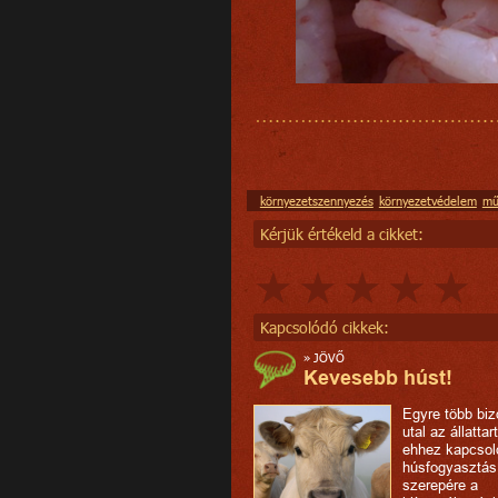
környezetszennyezés
környezetvédelem
mű
Kérjük értékeld a cikket:
Kapcsolódó cikkek:
»
JÖVŐ
Kevesebb húst!
Egyre több biz
utal az állattar
ehhez kapcsol
húsfogyasztás 
szerepére a