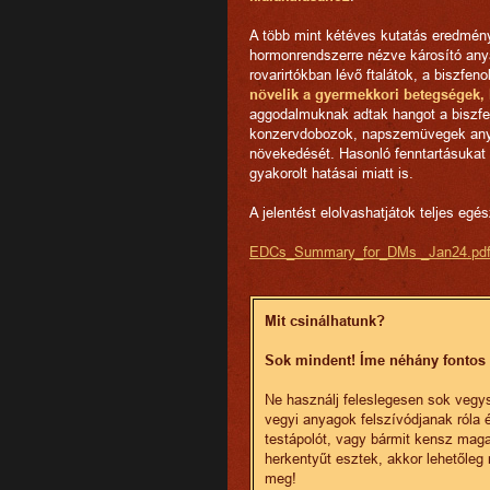
A több mint kétéves kutatás eredmén
hormonrendszerre nézve károsító anya
rovarirtókban lévő ftalátok, a biszfe
növelik a gyermekkori betegségek, 
aggodalmuknak adtak hangot a biszfen
konzervdobozok, napszemüvegek anyag
növekedését. Hasonló fenntartásukat f
gyakorolt hatásai miatt is.
A jelentést elolvashatjátok teljes egés
EDCs_Summary_for_DMs _Jan24.pd
Mit csinálhatunk?
Sok mindent! Íme néhány fontos 
Ne használj feleslegesen sok vegys
vegyi anyagok felszívódjanak róla
testápolót, vagy bármit kensz mag
herkentyűt esztek, akkor lehetőleg 
meg!