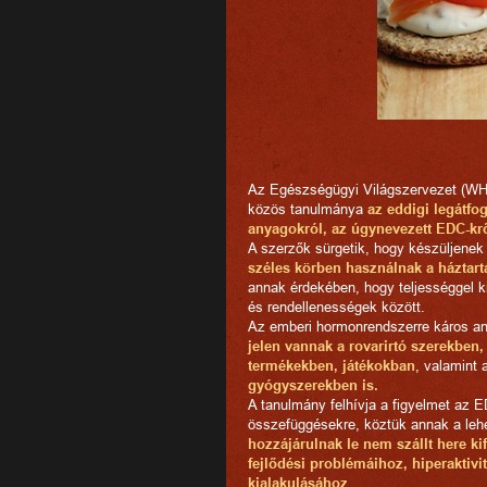
Az Egészségügyi Világszervezet (W
közös tanulmánya
az eddigi legátf
anyagokról, az úgynevezett EDC-krő
A szerzők sürgetik, hogy készüljenek
széles körben használnak a háztar
annak érdekében, hogy teljességgel k
és rendellenességek között.
Az emberi hormonrendszerre káros any
jelen vannak a rovarirtó szerekben,
termékekben, játékokban
, valamint
gyógyszerekben is.
A tanulmány felhívja a figyelmet az 
összefüggésekre, köztük annak a leh
hozzájárulnak le nem szállt here ki
fejlődési problémáihoz, hiperaktiv
kialakulásához
.