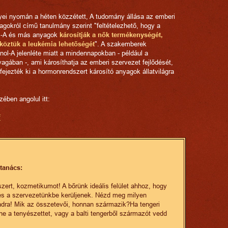
yei nyomán a héten közzétett, A tudomány állása az emberi
gokról című tanulmány szerint "feltételezhető, hogy a
nol-A és más anyagok
károsítják a nők termékenységét,
köztük a leukémia lehetőségét
". A szakemberek
ol-A jelenléte miatt a mindennapokban - például a
ában -, ami károsíthatja az emberi szervezet fejlődését,
ejezték ki a hormonrendszert károsító anyagok állatvilágra
zében angolul itt:
f
tanács:
zert, kozmetikumot! A bőrünk ideális felület ahhoz, hogy
 és a szervezetünkbe kerüljenek. Nézd meg milyen
adra! Mik az összetevői, honnan származik?Ha tengeri
ne a tenyészettet, vagy a balti tengerből származót vedd