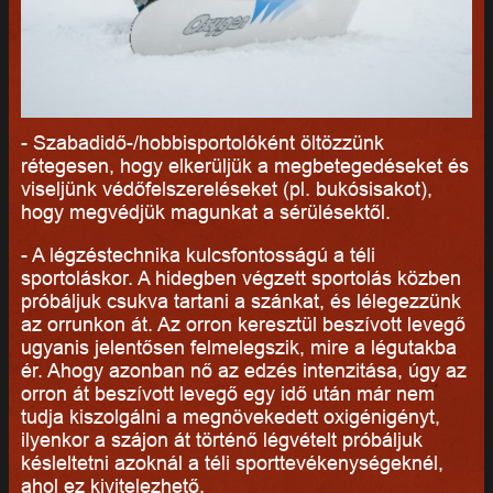
- Szabadidő-/hobbisportolóként öltözzünk
rétegesen, hogy elkerüljük a megbetegedéseket és
viseljünk védőfelszereléseket (pl. bukósisakot),
hogy megvédjük magunkat a sérülésektől.
- A légzéstechnika kulcsfontosságú a téli
sportoláskor. A hidegben végzett sportolás közben
próbáljuk csukva tartani a szánkat, és lélegezzünk
az orrunkon át. Az orron keresztül beszívott levegő
ugyanis jelentősen felmelegszik, mire a légutakba
ér. Ahogy azonban nő az edzés intenzitása, úgy az
orron át beszívott levegő egy idő után már nem
tudja kiszolgálni a megnövekedett oxigénigényt,
ilyenkor a szájon át történő légvételt próbáljuk
késleltetni azoknál a téli sporttevékenységeknél,
ahol ez kivitelezhető.