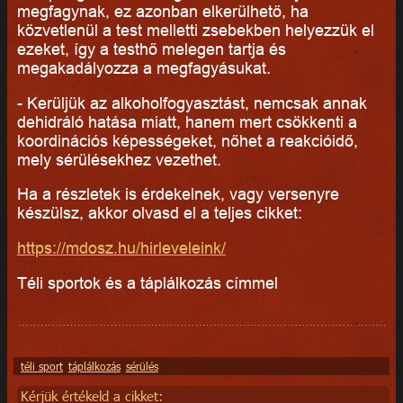
megfagynak, ez azonban elkerülhető, ha
közvetlenül a test melletti zsebekben helyezzük el
ezeket, így a testhő melegen tartja és
megakadályozza a megfagyásukat.
- Kerüljük az alkoholfogyasztást, nemcsak annak
dehidráló hatása miatt, hanem mert csökkenti a
koordinációs képességeket, nőhet a reakcióidő,
mely sérülésekhez vezethet.
Ha a részletek is érdekelnek, vagy versenyre
készülsz, akkor olvasd el a teljes cikket:
https://mdosz.hu/hirleveleink/
Téli sportok és a táplálkozás címmel
téli sport
táplálkozás
sérülés
Kérjük értékeld a cikket: