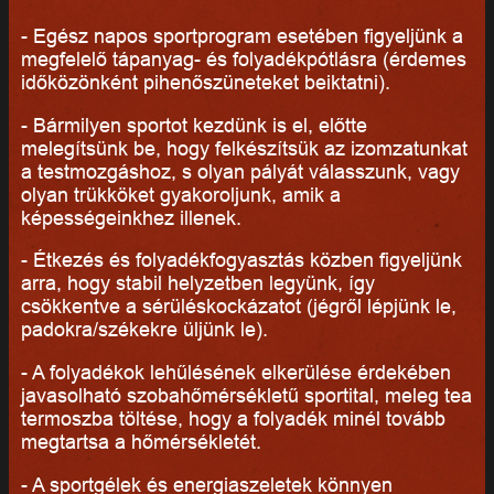
- Egész napos sportprogram esetében figyeljünk a
megfelelő tápanyag- és folyadékpótlásra (érdemes
időközönként pihenőszüneteket beiktatni).
- Bármilyen sportot kezdünk is el, előtte
melegítsünk be, hogy felkészítsük az izomzatunkat
a testmozgáshoz, s olyan pályát válasszunk, vagy
olyan trükköket gyakoroljunk, amik a
képességeinkhez illenek.
- Étkezés és folyadékfogyasztás közben figyeljünk
arra, hogy stabil helyzetben legyünk, így
csökkentve a sérüléskockázatot (jégről lépjünk le,
padokra/székekre üljünk le).
- A folyadékok lehűlésének elkerülése érdekében
javasolható szobahőmérsékletű sportital, meleg tea
termoszba töltése, hogy a folyadék minél tovább
megtartsa a hőmérsékletét.
- A sportgélek és energiaszeletek könnyen