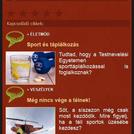
Kapcsolódó cikkek:
»
ÉLETMÓD
Sport és táplálkozás
Tudtad, hogy a Testnevelési
Egyetemen
sporttáplálkozással is
foglalkoznak?
»
VESZÉLYEK
Még nincs vége a télnek!
Sőt, a síszezon még csak
most kezdődik. Mire figyelj,
ha a téli sportok űzésébe
kezdesz?