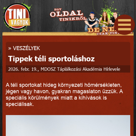
»
VESZÉLYEK
Tippek téli sportoláshoz
2026. febr. 19., MDOSZ Táplálkozási Akadémia Hírlevele
A téli sportokat hideg környezeti hőmérsékleten,
jégen vagy havon, gyakran magaslaton űzzük. A
speciális körülmények miatt a kihívások is
speciálisak.