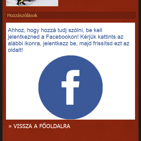
Hozzászólások
Ahhoz, hogy hozzá tudj szólni, be kell
jelentkezned a Facebookon! Kérjük kattints az
alábbi ikonra, jelentkezz be, majd frissítsd ezt az
oldalt!
» VISSZA A FŐOLDALRA