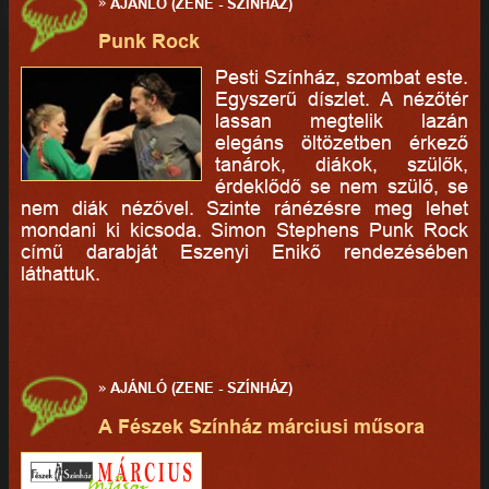
»
AJÁNLÓ (ZENE - SZÍNHÁZ)
Punk Rock
Pesti Színház, szombat este.
Egyszerű díszlet. A nézőtér
lassan megtelik lazán
elegáns öltözetben érkező
tanárok, diákok, szülők,
érdeklődő se nem szülő, se
nem diák nézővel. Szinte ránézésre meg lehet
mondani ki kicsoda. Simon Stephens Punk Rock
című darabját Eszenyi Enikő rendezésében
láthattuk.
»
AJÁNLÓ (ZENE - SZÍNHÁZ)
A Fészek Színház márciusi műsora