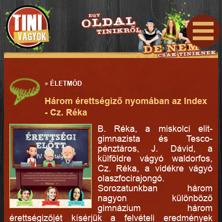
»
ÉLETMÓD
Három érettségiző nyomában az Index
- Cz. Réka
B. Réka, a miskolci elit-
gimnazista és Tesco-
pénztáros, J. Dávid, a
külföldre vágyó waldorfos,
Cz. Réka, a vidékre vágyó
olaszfocirajongó.
Sorozatunkban három
nagyon különböző
gimnázium három
érettségizőjét kísérjük a felvételi eredmények