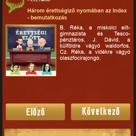
Három érettségiző nyomában az Index
- bemutatkozás
B. Réka, a miskolci elit-
gimnazista és Tesco-
pénztáros, J. Dávid, a
külföldre vágyó waldorfos,
Cz. Réka, a vidékre vágyó
olaszfocirajongó.