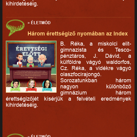
kihirdetéséig.
»
ÉLETMÓD
Három érettségiző nyomában az Index
B. Réka, a miskolci elit-
gimnazista és Tesco-
pénztáros, J. Dávid, a
külföldre vágyó waldorfos,
Cz. Réka, a vidékre vágyó
olaszfocirajongó.
Sorozatunkban három
nagyon különböző
gimnázium három
érettségizőjét kísérjük a felvételi eredmények
kihirdetéséig.
»
ÉLETMÓD