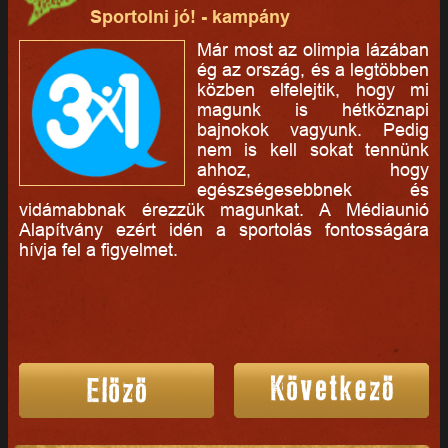
Sportolni jó! - kampány
Már most az olimpia lázában
ég az ország, és a legtöbben
közben elfelejtik, hogy mi
magunk is hétköznapi
bajnokok vagyunk. Pedig
nem is kell sokat tennünk
ahhoz, hogy
egészségesebbnek és
vidámabbnak érezzük magunkat. A Médiaunió
Alapítvány ezért idén a sportolás fontosságára
hívja fel a figyelmet.