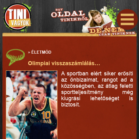
»
ÉLETMÓD
Olimpiai visszaszámlálás…
A sportban elért siker erősíti
az önbizalmat, rangot ad a
közösségben, az átlag feletti
sportteljesítmény még
kiugrási lehetőséget is
biztosít.