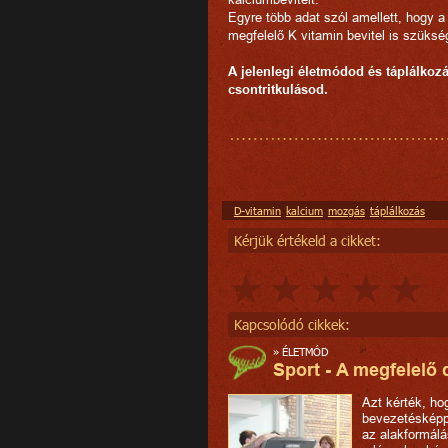
Egyre több adat szól amellett, hogy 
megfelelő K vitamin bevitel is szüks
A jelenlegi életmódod és táplálkozá
csontritkulásod.
D-vitamin
kalcium
mozgás
táplálkozás
Kérjük értékeld a cikket:
Kapcsolódó cikkek:
»
ÉLETMÓD
Sport - A megfelelő
Azt kérték, ho
bevezetésképp
az alakformálá