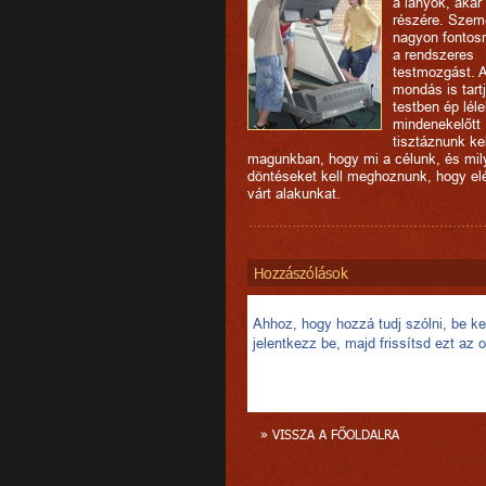
a lányok, akár 
részére. Szemé
nagyon fontos
a rendszeres
testmozgást. 
mondás is tartj
testben ép léle
mindenekelőtt
tisztáznunk kel
magunkban, hogy mi a célunk, és mil
döntéseket kell meghoznunk, hogy elé
várt alakunkat.
Hozzászólások
Ahhoz, hogy hozzá tudj szólni, be kel
jelentkezz be, majd frissítsd ezt az o
» VISSZA A FŐOLDALRA