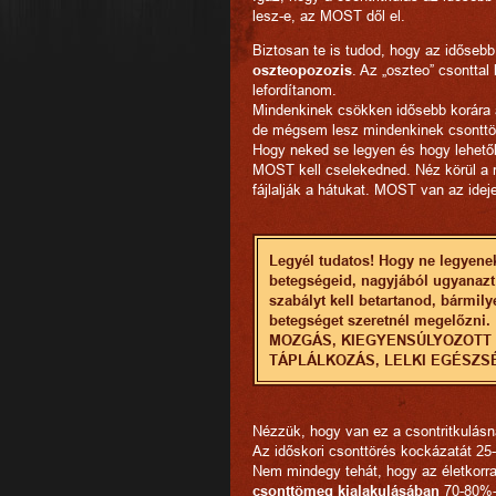
lesz-e, az MOST dől el.
Biztosan te is tudod, hogy az időse
oszteopozozis
. Az „oszteo” csonttal
lefordítanom.
Mindenkinek csökken idősebb korára a
de mégsem lesz mindenkinek csonttö
Hogy neked se legyen és hogy lehető
MOST kell cselekedned. Néz körül a 
fájlalják a hátukat. MOST van az idej
Legyél tudatos! Hogy ne legyen
betegségeid, nagyjából ugyanazt
szabályt kell betartanod, bármily
betegséget szeretnél megelőzni.
MOZGÁS, KIEGYENSÚLYOZOTT
TÁPLÁLKOZÁS, LELKI EGÉSZS
Nézzük, hogy van ez a csontritkulásn
Az időskori csonttörés kockázatát 2
Nem mindegy tehát, hogy az életkorra
csonttömeg kialakulásában
70-80%-b