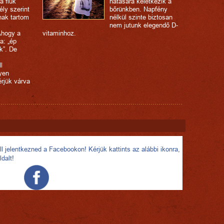
a fiúk
hatására keletkezik a
ly szerint
bőrünkben. Napfény
nak tartom
nélkül szinte biztosan
nem jutunk elegendő D-
Ahogy a
vitaminhoz.
a: „ép
k”. De
l
yen
rjük várva
l jelentkezned a Facebookon! Kérjük kattints az alábbi ikonra,
ldalt!