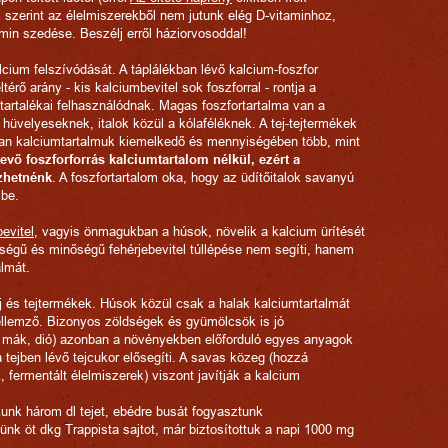
 szerint az élelmiszerekből nem jutunk elég D-vitaminhoz,
tamin szedése. Beszélj erről háziorvosoddal!
lcium felszívódását. A táplálékban lévő kalcium-foszfor
ltérő arány - kis kalciumbevitel sok foszforral - rontja a
tartalékai felhasználódnak. Magas foszfortartalma van a
hüvelyeseknek, italok közül a kólaféléknek. A tej-tejtermékek
nban kalciumtartalmuk kiemelkedő és mennyiségében több, mint
evő foszforforrás kalciumtartalom nélkül, ezért a
ezhetnénk
. A foszfortartalom oka, hogy az üdítőitalok savanyú
 be.
bevitel
, vagyis önmagukban a húsok, növelik a kalcium ürítését
yiségű és minőségű fehérjebevitel túllépése nem segíti, hanem
almát.
j és tejtermékek. Húsok közül csak a halak kalciumtartalmát
jellemző. Bizonyos zöldségek és gyümölcsök is jó
, mák, dió) azonban a növényekben előforduló egyes anyagok
a tejben lévő tejcukor elősegíti. A savas közeg (hozzá
 fermentált élelmiszerek) viszont javítják a kalcium
zunk három dl tejet, ebédre busát fogyasztunk
nk öt dkg Trappista sajtot, már biztosítottuk a napi 1000 mg