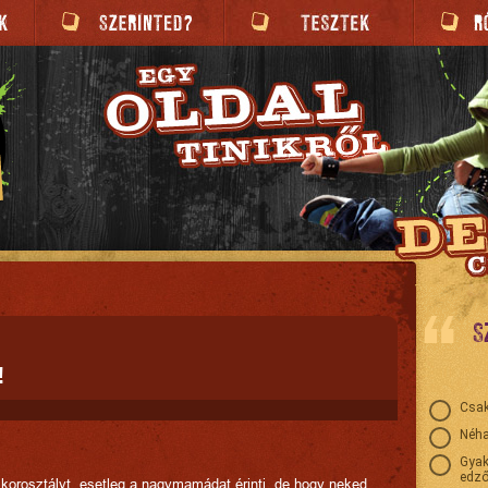
S
!
Csak
Néha
Gyak
edző
 korosztályt, esetleg a nagymamádat érinti, de hogy neked