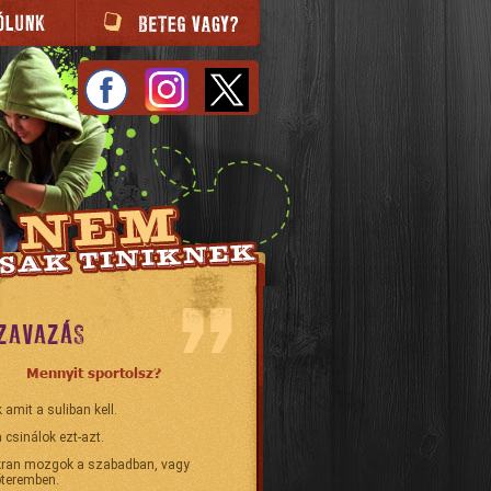
ZAVAZÁS
Mennyit sportolsz?
 amit a suliban kell.
 csinálok ezt-azt.
ran mozgok a szabadban, vagy
teremben.