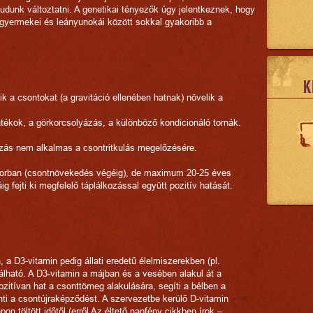
tudunk változtatni. A genetikai tényezők úgy jelentkeznek, hogy
yermekei és leányunokái között sokkal gyakoribb a
K
k a csontokat (a gravitáció ellenében hatnak) növelik a
ajátékok, a görkorcsolyázás, a különböző kondicionáló tornák.
ás nem alkalmas a csontritkulás megelőzésére.
lőkorban (csontnövekedés végéig), de maximum 20-25 éves
g fejti ki megfelelő táplálkozással együtt pozitív hatását.
a D3-vitamin pedig állati eredetű élelmiszerekben (pl.
lálható. A D3-vitamin a májban és a vesében alakul át a
zitívan hat a csonttömeg alakulására, segíti a bélben a
ti a csontújraképződést. A szervezetbe kerülő D-vitamin
 töltött időtől (erről
Az éltető napfény
cikkben írok –