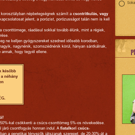
Soka
bb korosztályban népbetegségnek számít a
csontritkulás, vagy
 kapcsolatosat jelent, a porózist, porózusságot talán nem is kell
 csonttömege, ráadásul sokkal tovább élünk, mint a régiek,
rése.
leg ne kelljen gyógyszereket szedned idősebb korodban,
nagyik, nagynénik, szomszédnénik körül, hányan sántkálnak,
P
e annak, hogy tegyél ellene.
ek később
 a néhány
en
ÉG.
ál!
5-50%-kal csökkenti a csúcs-csonttömeg 5%-os növekedése.
l járó csontfogyás honnan indul. A
fiatalkori csúcs-
an a genetikai tényezők játszanak szerepet, de 20-30%-át a