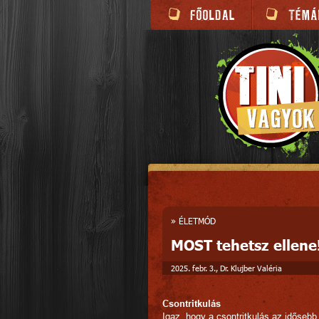
»
ÉLETMÓD
MOST tehetsz ellene
2025. febr. 3., Dr. Klujber Valéria
Csontritkulás
Igaz, hogy a csontritkulás az idősebb