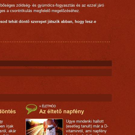
a bőséges zöldség- és gyümölcs-fogyasztás és az ezzel járó
éges a csontritkulás megfelelő megelőzéséhez.
sod tehát döntő szerepet játszik abban, hogy lesz-e
»
ÉLETMÓD
 döntés
Az éltető napfény
gy
Ugye mindenki hallott
en írjak
(esetleg tanult) már a D-
sról, akár
vitaminról, ami napfény