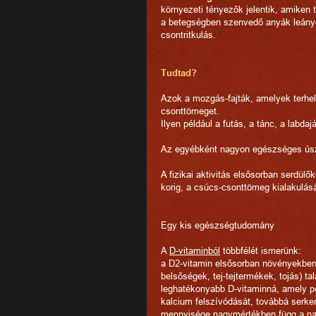
környezeti tényezők jelentik, amiken 
a betegségben szenvedő anyák leányg
csontritkulás.
Tudtad?
Azok a mozgás-fajták, amelyek terheli
csonttömeget.
Ilyen például a futás, a tánc, a labd
Az egyébként nagyon egészséges úsz
A fizikai aktivitás elsősorban serdü
korig, a csúcs-csonttömeg kialakulásái
Egy kis egészségtudomány
A
D-vitaminból
többfélét ismerünk:
a D2-vitamin elsősorban növényekben, 
belsőségek, tej-tejtermékek, tojás) ta
leghatékonyabb D-vitaminná, amely po
kalcium felszívódását, továbbá serken
mennyisége nagymértékben függ a napon