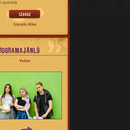
t sportolok.
Szavazás állása
ROGRAMAJÁNLÓ
Yelon