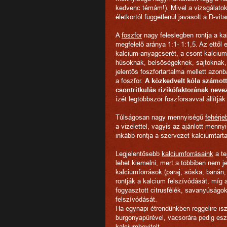
kedvenc témám!). Mivel a vizsgálatok
életkortól függetlenül javasolt a D-vi
A
foszfor
nagy feleslegben rontja a ka
megfelelő aránya 1:1- 1:1,5. Az ettől e
kalcium-anyagcserét, a csont kalcium
húsoknak, belsőségeknek, sajtoknak, 
jelentős foszfortartalma mellett azo
a foszfor.
A közkedvelt kóla számott
csontritkulás rizikófaktorának nev
ízét legtöbbször foszforsavval állítják
Túlságosan nagy mennyiségű
fehérje
a vizelettel, vagyis az ajánlott menn
inkább rontja a szervezet kalciumtart
Legjelentősebb
kalciumforrásaink
a te
lehet kiemelni, mert a többiben nem 
kalciumforrások (paraj, sóska, banán
rontják a kalcium felszívódását, míg 
fogyasztott citrusfélék, savanyúságok,
felszívódását.
Ha egynapi étrendünkben reggelire is
burgonyapürével, vacsorára pedig eszü
kalciumbevitelt.