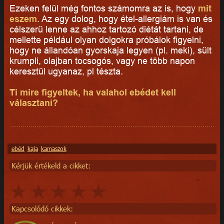
Ezeken felül még fontos számomra az is, hogy
mit
eszem
. Az egy dolog, hogy étel-allergiám is van és
célszerű lenne az ahhoz tartozó diétát tartani, de
mellette például olyan dolgokra próbálok figyelni,
hogy ne állandóan gyorskaja legyen (pl. meki), sült
krumpli, olajban tocsogós, vagy ne több napon
keresztül ugyanaz, pl tészta.
Ti mire figyeltek, ha valahol ebédet kell
választani?
ebéd
kaja
kamaszok
Kérjük értékeld a cikket:
Kapcsolódó cikkek: