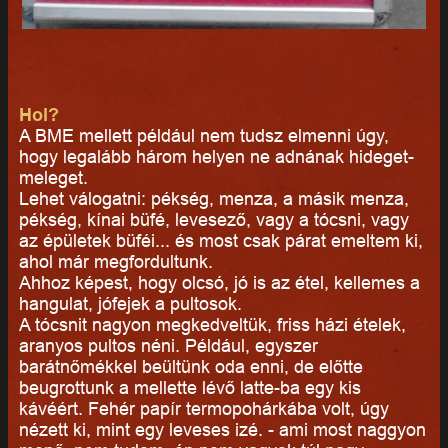
Hol?
A BME mellett például nem tudsz elmenni úgy,
hogy legalább három helyen ne adnának hideget-
meleget.
Lehet válogatni: pékség, menza, a másik menza,
pékség, kínai büfé, levesező, vagy a tócsni, vagy
az épületek büféi... és most csak párat emeltem ki,
ahol már megfordultunk.
Ahhoz képest, hogy olcsó, jó is az étel, kellemes a
hangulat, jófejek a pultosok.
A tócsnit nagyon megkedveltük, friss házi ételek,
aranyos pultos néni. Például, egyszer
barátnőmékkel beültünk oda enni, de előtte
beugrottunk a mellette lévő latte-ba egy kis
kávéért. Fehér papír termopohárkába volt, úgy
nézett ki, mint egy leveses izé. - ami most naggyon