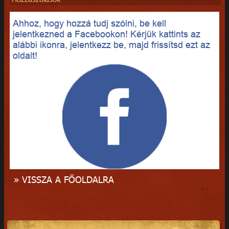
Ahhoz, hogy hozzá tudj szólni, be kell
jelentkezned a Facebookon! Kérjük kattints az
alábbi ikonra, jelentkezz be, majd frissítsd ezt az
oldalt!
» VISSZA A FŐOLDALRA