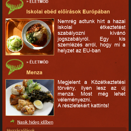
»
ÉLETMÓD
Iskolai ebéd előírások Európában
Nemrég adtunk hírt a hazai
iskolai étkeztetést
szabályozni kívánó
jogszabályról. Egy kis
szemlézés arról, hogy mi a
helyzet az EU-ban
»
ÉLETMÓD
Menza
Megjelent a Közétkeztetési
törvény, ilyen lesz az új
menza. Most még lehet
véleményezni.
A részletekért kattints!
Nasik hideg időben
Hozzászólások