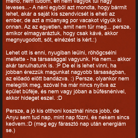
menő, nem tudom, én nem vagyok túl nagy
leveses...- A néni egyből azt mondta, hogy bármit
lehet, akár a saját kis szendvicsét is eheti az
ember, de azt a műanyag por vacakot vigyük ki
onnan. Az az egyetlen, amit nem tűr meg... persze,
amikor elmagyaráztuk, hogy csak kávé, akkor
megnyugodott, sőt, elnézést is kért.:)
Lehet ott is enni, nyugiban leülni, röhögcsélni
mellette - ha társasággal vagyunk. Ha nem... akkor
akár tanulhatunk is. :P De el is lehet vinni, ha
jobban érezzük magunkat nagyobb társaságban,
az előadó előtt bandázva. :) Persze, olyankor nem
melegítik meg, szóval ha már nincs nyitva az
épület büféje, és nem vagy jóban a büfésnénivel,
akkor hideget eszel. :D
Persze, a jó kis otthoni kosztnál nincs jobb, de
Anyu sem tud nap, mint nap főzni, és nekem sincs
kedvem.:D (meg egy fárasztó nap után energiám
se.)