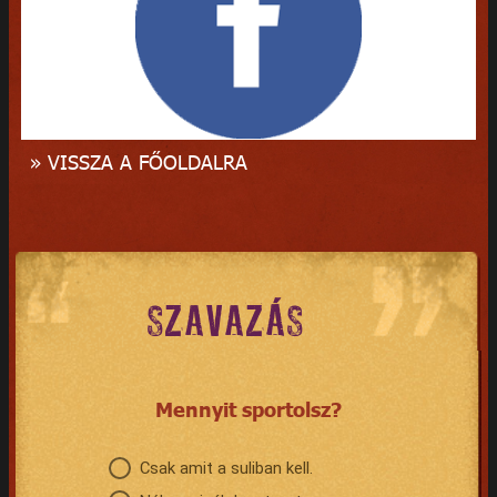
» VISSZA A FŐOLDALRA
SZAVAZÁS
Mennyit sportolsz?
Csak amit a suliban kell.