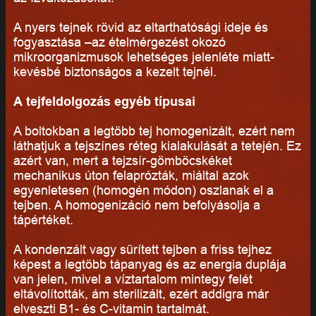
A nyers tejnek rövid az eltarthatósági ideje és
fogyasztása –az ételmérgezést okozó
mikroorganizmusok lehetséges jelenléte miatt-
kevésbé biztonságos a kezelt tejnél.
A tejfeldolgozás egyéb típusai
A boltokban a legtöbb tej homogenizált, ezért nem
láthatjuk a tejszínes réteg kialakulását a tetején. Ez
azért van, mert a tejzsír-gömböcskéket
mechanikus úton felaprózták, miáltal azok
egyenletesen (homogén módon) oszlanak el a
tejben. A homogenizáció nem befolyásolja a
tápértéket.
A kondenzált vagy sűrített tejben a friss tejhez
képest a legtöbb tápanyag és az energia duplája
van jelen, mivel a víztartalom mintegy felét
eltávolították, ám sterilizált, ezért addigra már
elveszti B1- és C-vitamin tartalmát.