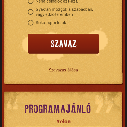
Néha csinálok ezt-azt.
Gyakran mozgok a szabadban,
vagy edzőteremben.
Sokat sportolok.
Szavazás állása
PROGRAMAJÁNLÓ
Yelon