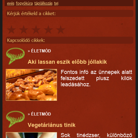
evés
fogyókúra
táplálkozás
tej
Kérjük értékeld a cikket:
Kapcsolódó cikkek:
»
ÉLETMÓD
Aki lassan eszik előbb jóllakik
Fontos infó az ünnepek alatt
felszedett plusz kilók
leadásához.
»
ÉLETMÓD
Vegetáriánus tinik
Sok tinédzser, különböző