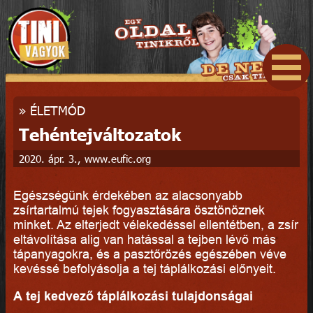
»
ÉLETMÓD
Tehéntejváltozatok
2020. ápr. 3., www.eufic.org
Egészségünk érdekében az alacsonyabb
zsírtartalmú tejek fogyasztására ösztönöznek
minket. Az elterjedt vélekedéssel ellentétben, a zsír
eltávolítása alig van hatással a tejben lévő más
tápanyagokra, és a pasztőrözés egészében véve
kevéssé befolyásolja a tej táplálkozási előnyeit.
A tej kedvező táplálkozási tulajdonságai