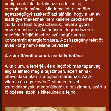
pedig csak felét tartalmazza a teljes tej
energiatartalmának. Mindamellett a legtöbb
egészségügyi szakértő azt ajánlja, hogy a két év
alatti gyermekeknek nem kellene csökkentett
zsírtalmú tejet fogyasztaniuk, mivel a gyors
növekedéshez, és különösen idegrendszerük
megfelelő fejlődéséhez szükségük van a
koncentrált energiaforrásra. A zsírszegény tejet öt
éves korig nem kellene bevezetni.
A zsír eltávolításának csekély hatása
A kalcium, a fehérjék és a legtöbb más tápanyag
alig található meg a tejszínben, ezért annak
eltávolítása után is a tejben maradnak. Az A-
vitamin és egy kevés D-vitamin, mivel
zsíroldékonyak, megtalálhatók a tejszínben, ezért a
fölözéssel azok is kikerülnek a tejből.