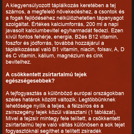
A kiegyensúlyozott táplálkozás keretében a tej
számos, a megfelelő növekedéshez, a csontok és
a fogak fejlődéséhez nélkülözhetetlen tápanyagot
szolgáltat. Értékes kalciumforrás, 200 ml a napi
javasolt kalciumbevitel egyharmadát fedezi. Ezen
kívül fontos fehérje, energia, B2és B12 vitamin,
foszfor és jódforrás, továbbá hozzájárul a
táplálkozással való B1 vitamin, niacin, folsav, A, D
és C vitamin, kálium, magnézium és cink
bevitelhez.
A csökkentett zsírtartalmú tejek
egészségesebbek?
A tejfogyasztás a különböző európai országokban
széles határok között változik. Legtöbbünknek
lehetősége nyílik a teljes, a félzsíros és a
zsírszegény tejek közül választani (1 táblázat).
Mivel a tejzsír mintegy fele telített, a csökkentett
zsírtartalmú tejre való váltás különösen a sok tejet
fogyasztóknál segíthet a telített zsiradék