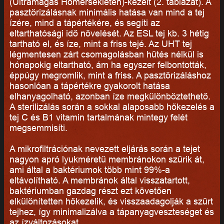
(Ultramagas Hőmérsékleten)-kezelt (2. táblázat). A
pasztörizálásnak minimális hatása van mind a tej
ízére, mind a tápértékére, és segíti az
eltarthatósági idő növelését. Az ESL tej kb. 3 hétig
tartható el, és íze, mint a friss tejé. Az UHT tej
légmentesen zárt csomagolásban hűtés nélkül is
hónapokig eltartható, ám ha egyszer felbontották,
éppúgy megromlik, mint a friss. A pasztörizáláshoz
hasonlóan a tápértékre gyakorolt hatása
elhanyagolható, azonban íze megkülönböztethető.
A sterilizálás során a sokkal alaposabb hőkezelés a
tej C és B1 vitamin tartalmának mintegy felét
megsemmisíti.
A mikrofiltrációnak nevezett eljárás során a tejet
nagyon apró lyukméretű membránokon szűrik át,
ami által a baktériumok több mint 99%-a
eltávolítható. A membránok által visszatartott,
baktériumban gazdag részt ezt követően
elkülönítetten hőkezelik, és visszaadagolják a szűrt
tejhez, így minimalizálva a tápanyagveszteséget és
az ízváltozásokat.