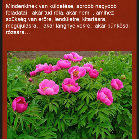
Mindenkinek van küldetése, apróbb nagyobb
feladatai - akár tud róla, akár nem -, amihez
szükség van erőre, lendületre, kitartásra,
megújulásra… akár lángnyelvekre, akár pünkösdi
rózsára…