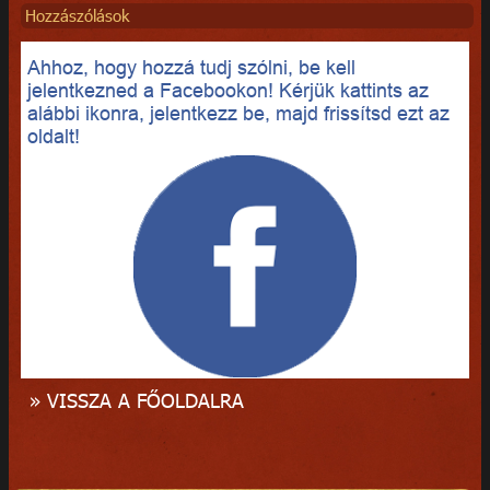
Hozzászólások
Ahhoz, hogy hozzá tudj szólni, be kell
jelentkezned a Facebookon! Kérjük kattints az
alábbi ikonra, jelentkezz be, majd frissítsd ezt az
oldalt!
» VISSZA A FŐOLDALRA