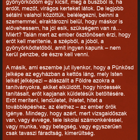
gyönyörködöm egy kicsit, meg a buszból is, ha
erdőt, mezőt, virágos kerteket látok. De legjobb
sétálni valahol közöttük, belélegezni, beinni a
szememmel, elraktározni belül, hogy máskor is
elővehessem, ha jól esik, szükségem van rá…
Miért? Talán mert az ember ösztönösen érzi, hogy
erőt kell merítenie, a szépből, a jóból, a
gyönyörködtetőből, amit ingyen kapunk – nem
kerül pénzbe, de észre kell venni.
A másik, ami eszembe jut ilyenkor, hogy a Pünkösd
jelképe az egyházban a kettős láng, mely Isten
lelkét jelképezi – alászállt a Földre azokra a
tanítványokra, akiket elküldött, hogy hirdessék
tanításait, erőt kapjanak küldetésük betöltésére.
Erőt meríteni, lendületet, ihletet, hitet a
továbblépéshez, az élethez – az ember örök
igénye. Mindegy, hogy azért, mert vizsgaidőszak
van, vagy évvége, tele iskolai számonkéréssel,
vagy munka, vagy betegség, vagy egyszerűen
csak tavaszi fáradtság, kimerültség.