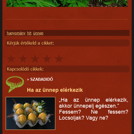
hagyomány
hit
ünnep
Kérjük értékeld a cikket:
Kapcsolódó cikkek:
»
SZABADIDŐ
Ha az ünnep elérkezik
„Ha az ünnep elérkezik,
akkor ünnepelj egészen.”
Fessem? Ne fessem?
Locsoljak? Vagy ne?