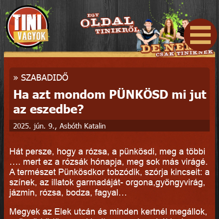
»
SZABADIDŐ
Ha azt mondom PÜNKÖSD mi jut
az eszedbe?
2025. jún. 9., Asbóth Katalin
Hát persze, hogy a rózsa, a pünkösdi, meg a többi
…. mert ez a rózsák hónapja, meg sok más virágé.
A természet Pünkösdkor tobzódik, szórja kincseit: a
színek, az illatok garmadáját- orgona,gyöngyvirág,
jázmin, rózsa, bodza, fagyal…
Megyek az Elek utcán és minden kertnél megállok,