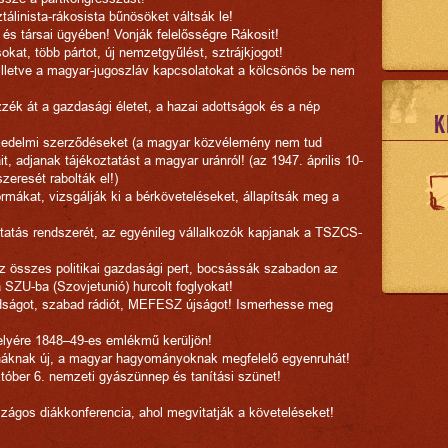
tálinista-rákosista bűnösöket váltsák le!
 és társai ügyében! Vonják felelősségre Rákosit!
sokat, több pártot, új nemzetgyűlést, sztrájkjogot!
 illetve a magyar-jugoszláv kapcsolatokat a kölcsönös be nem
ék át a gazdasági életet, a hazai adottságok és a nép
K
skedelmi szerződéseket (a magyar közvélemény nem tud
it, adjanak tájékoztatást a magyar uránról! (az 1947. április 10-
szeresét rabolták el!)
normákat, vizsgálják ki a bérköveteléseket, állapítsák meg a
ltatás rendszerét, az egyénileg vállalkozók kapjanak a TSZCS-
 az összes politikai gazdasági pert, bocsássák szabadon az
 a SZU-ba (Szovjetunió) hurcolt foglyokat!
dságot, szabad rádiót, MEFESZ újságot! Ismerhesse meg
Helyére 1848–49-es emlékmű kerüljön!
tonáknak új, a magyar hagyományoknak megfelelő egyenruhát!
tóber 6. nemzeti gyászünnep és tanítási szünet!
szágos diákkonferencia, ahol megvitatják a követeléseket!