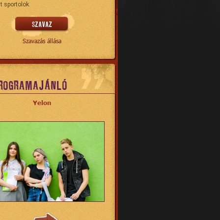
t sportolok.
Szavazás állása
ROGRAMAJÁNLÓ
Yelon