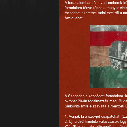
A forradalomban résztvett emberek kö
forradalom ténye része a magyar élet
Ha többet szeretnél tudni ezekről a n
Amíg lehet.
A Szegeden elkezdődött forradalom 16 
október 20-án fogalmazták meg, Budap
Sinkovits Imre elszavalta a Nemzeti D
1. Vonják ki a szovjet csapatokat! (E
2. Új, alulról kiinduló választások 
KV-t (Központi Vezetőséget), hívják 