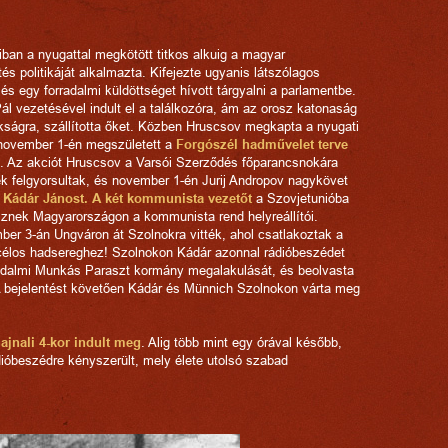
iban a nyugattal megkötött titkos alkuig a magyar
 politikáját alkalmazta. Kifejezte ugyanis látszólagos
és egy forradalmi küldöttséget hívott tárgyalni a parlamentbe.
ál vezetésével indult el a találkozóra, ám az orosz katonaság
okságra, szállította őket. Közben Hruscsov megkapta a nyugati
 november 1-én megszületett a
Forgószél hadművelet terve
. Az akciót Hruscsov a Varsói Szerződés főparancsnokára
 felgyorsultak, és november 1-én Jurij Andropov nagykövet
 Kádár Jánost. A két kommunista vezetőt
a Szovjetunióba
esznek Magyarországon a kommunista rend helyreállítói.
er 3-án Ungváron át Szolnokra vitték, ahol csatlakoztak a
élos hadsereghez! Szolnokon Kádár azonnal rádióbeszédet
radalmi Munkás Paraszt kormány megalakulását, és beolvasta
 A bejelentést követően Kádár és Münnich Szolnokon várta meg
jnali 4-kor indult meg
. Alig több mint egy órával később,
dióbeszédre kényszerült, mely élete utolsó szabad