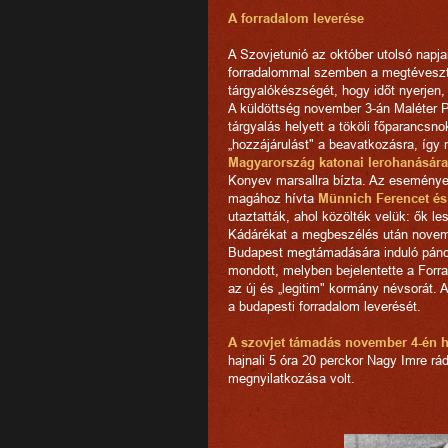
A forradalom leverése
A Szovjetunió az október utolsó napja
forradalommal szemben a megtévesztés
tárgyalókészségét, hogy időt nyerjen, 
A küldöttség november 3-án Maléter P
tárgyalás helyett a tököli főparancsn
„hozzájárulást" a beavatkozásra, így
Magyarország katonai lerohanására
Konyev marsallra bízta. Az események
magához hívta
Münnich Ferencet és
utaztatták, ahol közölték velük: ők l
Kádárékat a megbeszélés után novemb
Budapest megtámadására induló pánc
mondott, melyben bejelentette a For
az új és „legitim" kormány névsorát.
a budapesti forradalom leverését.
A szovjet támadás november 4-én ha
hajnali 5 óra 20 perckor Nagy Imre rá
megnyilatkozása volt.