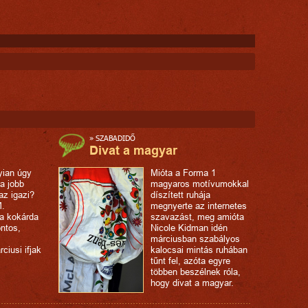
»
SZABADIDŐ
Divat a magyar
ian úgy
Mióta a Forma 1
 a jobb
magyaros motívumokkal
az igazi?
díszített ruhája
M.
megnyerte az internetes
 a kokárda
szavazást, meg amióta
ontos,
Nicole Kidman idén
márciusban szabályos
ciusi ifjak
kalocsai mintás ruhában
tűnt fel, azóta egyre
többen beszélnek róla,
hogy divat a magyar.