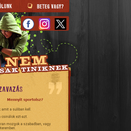
ZAVAZÁS
Mennyit sportolsz?
 amit a suliban kell.
 csinálok ezt-azt.
ran mozgok a szabadban, vagy
teremben.