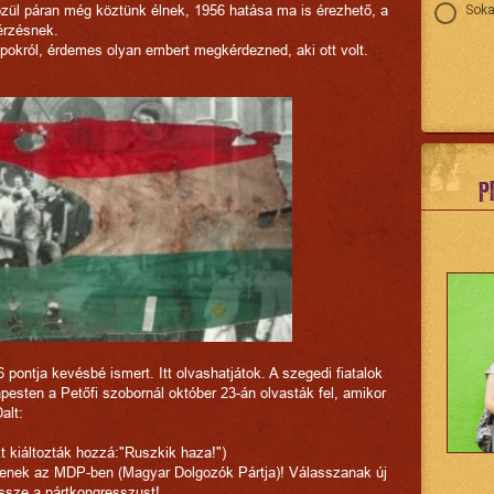
zül páran még köztünk élnek, 1956 hatása ma is érezhető, a
Soka
érzésnek.
apokról, érdemes olyan embert megkérdezned, aki ott volt.
P
pontja kevésbé ismert. Itt olvashatjátok. A szegedi fiatalok
esten a Petőfi szobornál október 23-án olvasták fel, amikor
alt:
zt kiáltozták hozzá:"Ruszkik haza!")
legyenek az MDP-ben (Magyar Dolgozók Pártja)! Válasszanak új
össze a pártkongresszust!