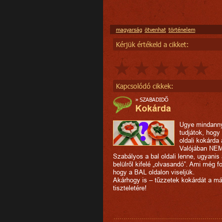
magyarság
ötvenhat
történelem
Kérjük értékeld a cikket:
Kapcsolódó cikkek:
»
SZABADIDŐ
Kokárda
Ugye mindanny
tudjátok, hogy
oldali kokárda 
Valójában NE
Szabályos a bal oldali lenne, ugyanis
belülről kifelé „olvasandó”. Ami még f
hogy a BAL oldalon viseljük.
Akárhogy is – tűzzetek kokárdát a már
tiszteletére!