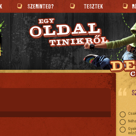
S
Csak
Néha
Gyak
edző