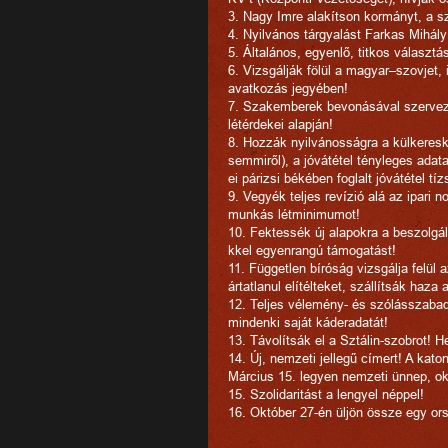
3. Nagy Imre alakítson kormányt, a sz
4. Nyilvános tárgyalást Farkas Mihály
5. Általános, egyenlő, titkos választá
6. Vizsgálják fölül a magyar–szovjet,
avatkozás jegyében!
7. Szakemberek bevonásával szervezz
létérdekei alapján!
8. Hozzák nyilvánosságra a külkere
semmiről), a jóvátétel tényleges adata
ei párizsi békében foglalt jóvátétel tíz
9. Vegyék teljes revízió alá az ipari 
munkás létminimumot!
10. Fektessék új alapokra a beszolgá
kkel egyenrangú támogatást!
11. Független bíróság vizsgálja felül
ártatlanul elítélteket, szállítsák haza
12. Teljes vélemény- és szólásszaba
mindenki saját káderadatát!
13. Távolítsák el a Sztálin-szobrot! 
14. Új, nemzeti jellegű címert! A ka
Március 15. legyen nemzeti ünnep, ok
15. Szolidaritást a lengyel néppel!
16. Október 27-én üljön össze egy or