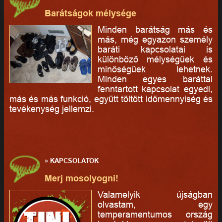
Barátságok mélysége
Minden barátság más és
más, még egyazon személy
baráti kapcsolatai is
különböző mélységűek és
minőségűek lehetnek.
Minden egyes baráttal
fenntartott kapcsolat egyedi,
más és más funkció, együtt töltött időmennyiség és
tevékenység jellemzi.
»
KAPCSOLATOK
Merj mosolyogni!
Valamelyik újságban
olvastam, egy
temperamentumos ország