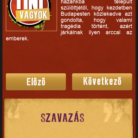
hazánkba települt
szülöttjétől, hogy kezdetben
Budapesten közlekedve azt
gondolta, hogy valami
tragédia történt, azért
járkálnak ilyen arccal az
emberek.
SZAVAZÁS