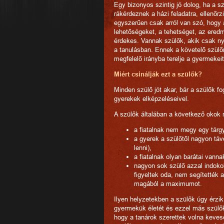
Egy bizonyos szintig jó dolog, ha a s
rákérdeznek a házi feladatra, ellenőrz
egyszerűen csak arról van szó, hogy a
lehetőségeket, a tehetséget, az eredm
érdekes. Vannak szülők, akik csak n
a tanulásban. Ennek a követelő szülőn
megfelelő irányba terelje a gyermekeit
Miért csinálják ezt a szülők?
Minden szülő jót akar, bár a szülők fo
gyerekek elképzeléseivel.
A szülők általában a következő okok 
a fiatalnak nem megy egy tárgy
a gyerek a szülőtől nagyon táv
lenni),
a fiatalnak olyan barátai vanna
nagyon sok szülő azzal indoko
figyeltek oda, nem segítették a
magából a maximumot.
Ilyen helyzetekben a szülők úgy érzi
gyermekük életét és ezzel más szülők c
hogy a tanárok szerettek volna keves