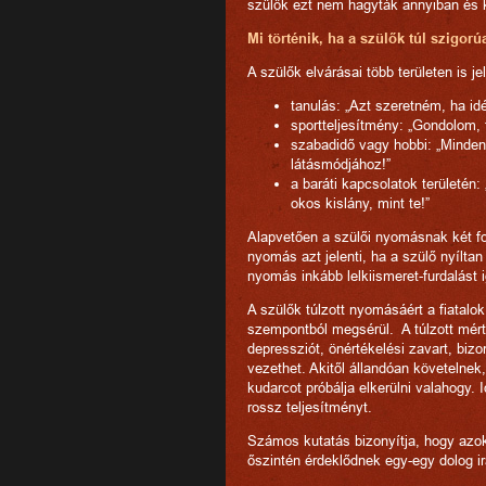
szülők ezt nem hagyták annyiban és 
Mi történik, ha a szülők túl szigorú
A szülők elvárásai több területen is j
tanulás: „Azt szeretném, ha idé
sportteljesítmény: „Gondolom, t
szabadidő vagy hobbi: „Minden
látásmódjához!”
a baráti kapcsolatok területén
okos kislány, mint te!”
Alapvetően a szülői nyomásnak két fo
nyomás azt jelenti, ha a szülő nyíltan
nyomás inkább lelkiismeret-furdalást
A szülők túlzott nyomásáért a fiatalo
szempontból megsérül. A túlzott mér
depressziót, önértékelési zavart, biz
vezethet. Akitől állandóan követelnek
kudarcot próbálja elkerülni valahogy. I
rossz teljesítményt.
Számos kutatás bizonyítja, hogy azok
őszintén érdeklődnek egy-egy dolog ir