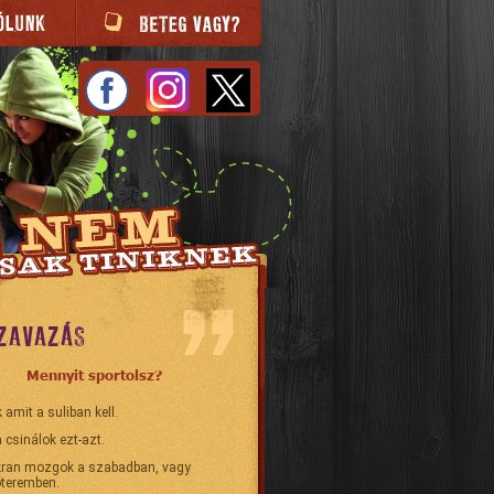
ZAVAZÁS
Mennyit sportolsz?
 amit a suliban kell.
 csinálok ezt-azt.
ran mozgok a szabadban, vagy
teremben.