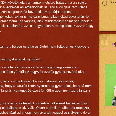
zülők követelnek: van annak motiváló hatása, ha a szüleid
Soka
ik a jegyeidet és érdeklődnek az iskolai dolgaid iránt. Néha
zért szigorúak és követelők, mert látják benned a
ényeket, akkor is, ha ez pillanatnyilag neked egyáltalán nem
yomasztanak és vannak, akik mindemellett sokat segítenek is
ek az ellentéte az, aki egyáltalán nem foglalkozik azzal, hogy
.
P
galma a boldog és sikeres életről nem feltétlen esik egybe a
miatt gyakorolnak nyomást:
 vagy terület, ami a szülőnek nagyon egyszerű volt,
ol álló pályát választ (ügyvéd szülők gyereke óvónő akar
k, akik a szülők szerint rossz hatással vannak rá,
lja, hogy a tanulás terén nyomasztja gyermekét, hogy rá nem
 tanulási karrierjét és ezért felnőttkorában nem tudta kihozni
k, hogy az ő döntéseik könnyebbé, sikeresebbé teszik majd
sodálatát is kivívják. Olyan esetről is hallottunk többször,
ebbet házit adni vagy nem akartak jeggyel osztályozni, de a