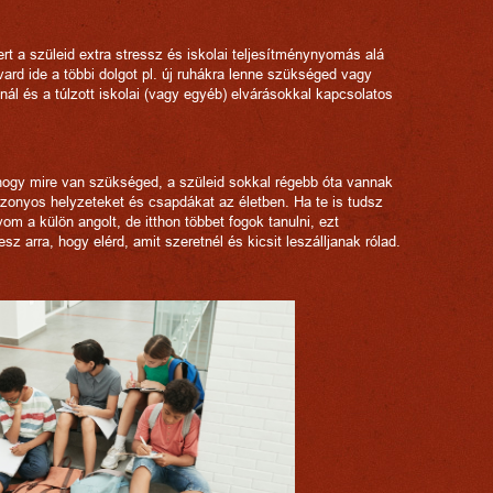
ert a szüleid extra stressz és iskolai teljesítménynyomás alá
vard ide a többi dolgot pl. új ruhákra lenne szükséged vagy
nál és a túlzott iskolai (vagy egyéb) elvárásokkal kapcsolatos
 hogy mire van szükséged, a szüleid sokkal régebb óta vannak
 bizonyos helyzeteket és csapdákat az életben. Ha te is tudsz
m a külön angolt, de itthon többet fogok tanulni, ezt
 arra, hogy elérd, amit szeretnél és kicsit leszálljanak rólad.