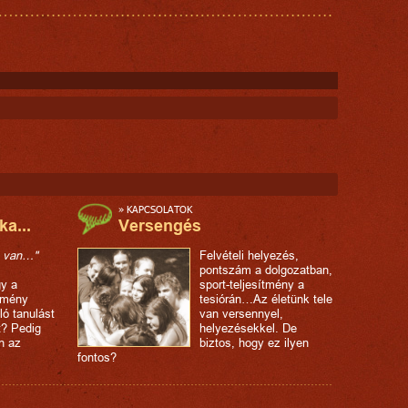
»
KAPCSOLATOK
ka...
Versengés
a van…"
Felvételi helyezés,
pontszám a dolgozatban,
gy a
sport-teljesítmény a
ítmény
tesiórán…Az életünk tele
ló tanulást
van versennyel,
t? Pedig
helyezésekkel. De
n az
biztos, hogy ez ilyen
fontos?