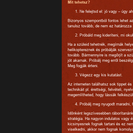
Mit tehetsz?
Ne felejtsd el: jó vagy – úgy 
Bizonyos szempontból fontos lehet az
tanulsz tovább, de nem ez határozza
Próbáld meg kideríteni, mi oku
Ha a szüleid tehetnék, megírnák helye
helikoptereznek és próbálják szervezni
tovább. Bármennyire is megőrjít a sz
jót akarnak. Próbálj meg erről beszél
Meg fogják érteni.
Végezz egy kis kutatást.
Az interneten találhatsz sok tippet é
technikáit pl. érettségi, felvételi, n
megemlítheted, hogy lássák felkészül
Próbálj meg nyugodt maradni, 
Időnként legszívesebben ráborítanánk
stratégia. Ha nagyon indulatos vagy 
kicsinyesnek fognak tartani és ez nem
viselkedni, akkor nem fognak komoly