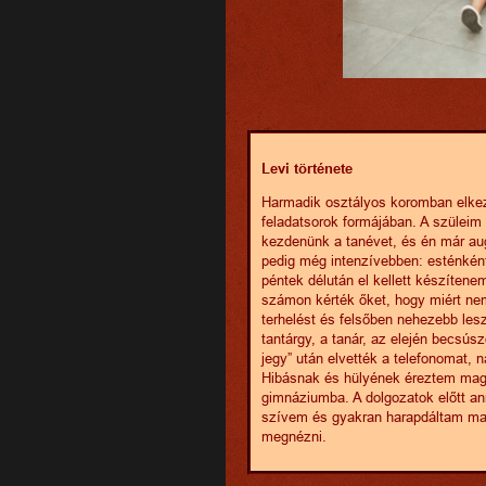
Levi története
Harmadik osztályos koromban elkezd
feladatsorok formájában. A szüleim 
kezdenünk a tanévet, és én már aug
pedig még intenzívebben: esténként
péntek délután el kellett készítene
számon kérték őket, hogy miért ne
terhelést és felsőben nehezebb lesz
tantárgy, a tanár, az elején becsús
jegy” után elvették a telefonomat,
Hibásnak és hülyének éreztem maga
gimnáziumba. A dolgozatok előtt an
szívem és gyakran harapdáltam ma
megnézni.