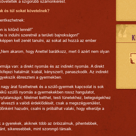
követelték a szigorúbb számonkérést.
ak és túl sokat követelnek?
elentkezhetnek:
n is kitűnő lennél!”
e is indulni szeretnél a területi bajnokságon!”
K
képpen kell zenét tanulni, az sokat ad hozzá az ember
: „Nem akarom, hogy Anettel barátkozz, mert ő azért nem olyan
rmája van: a direkt nyomás és az indirekt nyomás. A direkt
 kifejezi hatalmát: kiabál, kényszerít, panaszkodik. Az indirekt
 igyekszik ébreszteni a gyermekben.
k nagy árat fizethetnek és a szülő-gyermek kapcsolat is sok
tékű szülői nyomás a gyermekekben rossz hangulatot,
onytalanságot, félelmet kelthet, testi tünetekhez, betegségekhez
, elveszti a valódi érdeklődését, csak a megszégyenülést,
dőnként hazudni, csalni is próbálhat valaki, hogy elkerülje a
 a gyerekek, akiknek több az önbizalmuk, pihentebbek,
ánt, sikeresebbek, mint szorongó társaik.