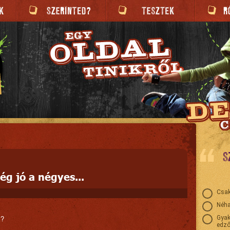
S
g jó a négyes...
Csak
Néha
Gyak
k?
edző