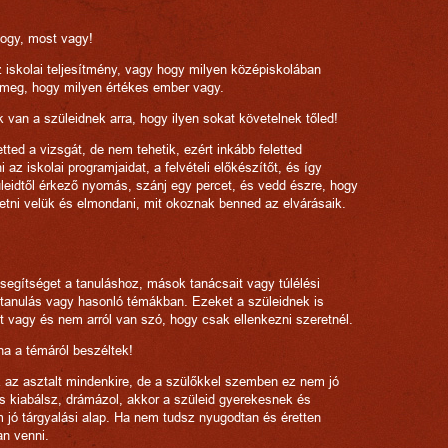
ahogy, most vagy!
 iskolai teljesítmény, vagy hogy milyen középiskolában
 meg, hogy milyen értékes ember vagy.
k van a szüleidnek arra, hogy ilyen sokat követelnek tőled!
tted a vizsgát, de nem tehetik, ezért inkább feletted
 az iskolai programjaidat, a felvételi előkészítőt, és így
üleidtől érkező nyomás, szánj egy percet, és vedd észre, hogy
getni velük és elmondani, mit okoznak benned az elvárásaik.
s segítséget a tanuláshoz, mások tanácsait vagy túlélési
yelvtanulás vagy hasonló témákban. Ezeket a szüleidnek is
t vagy és nem arról van szó, hogy csak ellenkezni szeretnél.
ha a témáról beszéltek!
 az asztalt mindenkire, de a szülőkkel szemben ez nem jó
és kiabálsz, drámázol, akkor a szüleid gyerekesnek és
 jó tárgyalási alap. Ha nem tudsz nyugodtan és éretten
an venni.