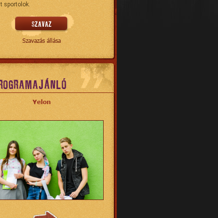
t sportolok.
Szavazás állása
ROGRAMAJÁNLÓ
Yelon