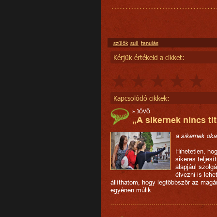
szülők
suli
tanulás
Kérjük értékeld a cikket:
Kapcsolódó cikkek:
»
JÖVŐ
„A sikernek nincs tit
a sikernek ok
Hihetetlen, ho
sikeres teljes
alapjául szolgá
élvezni is lehe
állíthatom, hogy legtöbbször az magá
egyénen múlik.