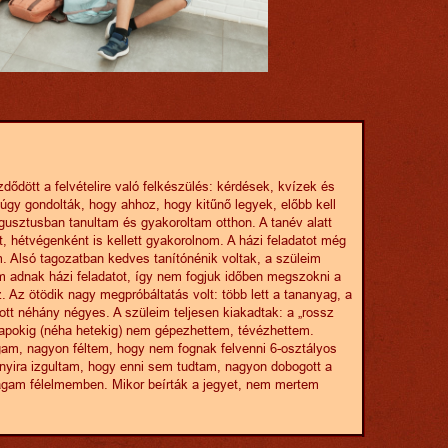
ődött a felvételire való felkészülés: kérdések, kvízek és
úgy gondolták, hogy ahhoz, hogy kitűnő legyek, előbb kell
usztusban tanultam és gyakoroltam otthon. A tanév alatt
, hétvégenként is kellett gyakorolnom. A házi feladatot még
m. Alsó tagozatban kedves tanítónénik voltak, a szüleim
m adnak házi feladatot, így nem fogjuk időben megszokni a
. Az ötödik nagy megpróbáltatás volt: több lett a tananyag, a
zott néhány négyes. A szüleim teljesen kiakadtak: a „rossz
 napokig (néha hetekig) nem gépezhettem, tévézhettem.
m, nagyon féltem, hogy nem fognak felvenni 6-osztályos
nyira izgultam, hogy enni sem tudtam, nagyon dobogott a
gam félelmemben. Mikor beírták a jegyet, nem mertem