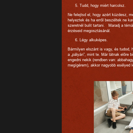
Tudd, hogy miért harcolsz.
Ne felejtsd el, hogy azért küzdesz, m
helyeztek és ha erről beszéltek ne ka
szeretnél bulit tartani. Maradj a témá
érzéseid megosztásánál.
Légy alkuképes.
Bármilyen elszánt is vagy, és tudod,
a „pályán”, mint te. Már látnak előre
engedni nekik (rendben van: abbahagyo
megígérem), akkor nagyobb esélyed lesz