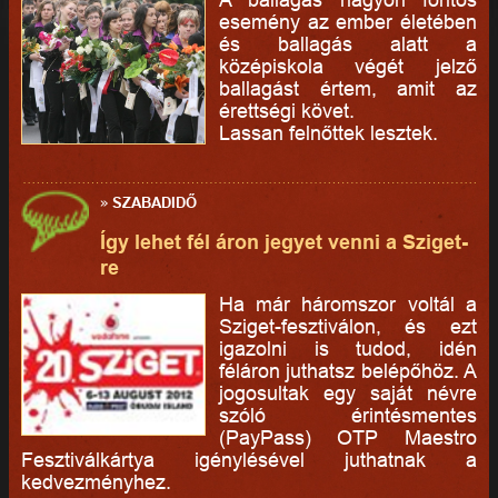
esemény az ember életében
és ballagás alatt a
középiskola végét jelző
ballagást értem, amit az
érettségi követ.
Lassan felnőttek lesztek.
»
SZABADIDŐ
Így lehet fél áron jegyet venni a Sziget-
re
Ha már háromszor voltál a
Sziget-fesztiválon, és ezt
igazolni is tudod, idén
féláron juthatsz belépőhöz. A
jogosultak egy saját névre
szóló érintésmentes
(PayPass) OTP Maestro
Fesztiválkártya igénylésével juthatnak a
kedvezményhez.