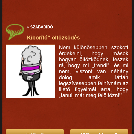
»
SZABADIDŐ
Kiborító" öltözködés
Nem különösebben szokott
érdekelni, hogy mások
hogyan öltözködnek, teszek
rá, hogy mi „trendi”, és mi
nem, viszont van néhány
dolog, amik láttán
legszívesebben felhívnám az
illető figyelmét arra, hogy
„tanulj már meg felöltözni!”