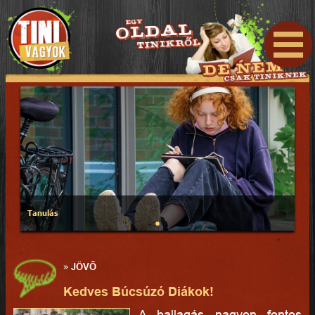
Tanulás
»
JÖVŐ
Kedves Búcsúzó Diákok!
A ballagás nagyon fontos