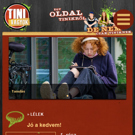
Tanulás
»
LÉLEK
Jó a kedvem!
1. rész