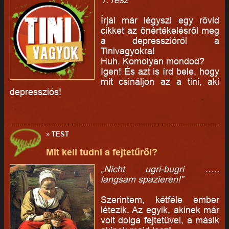
Írjál már légyszi egy rövid
cikket az önértékelésről meg
a depresszióról a
Tinivagyokra!
Huh. Komolyan mondod?
Igen! És azt is írd bele, hogy
mit csináljon az a tini, aki
depressziós!
»
TEST
Mit kell tudni a fejtetűről?
„Nicht ugri-bugri …..
langsam spazieren!”
Szerintem, kétféle ember
létezik. Az egyik, akinek már
volt dolga fejtetűvel, a másik