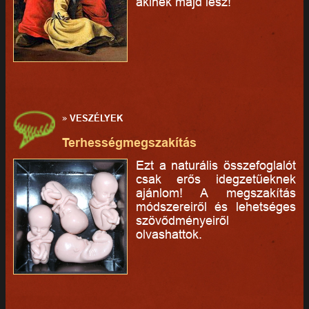
akinek majd lesz!
»
VESZÉLYEK
Terhességmegszakítás
Ezt a naturális összefoglalót
csak erős idegzetűeknek
ajánlom! A megszakítás
módszereiről és lehetséges
szövődményeiről
olvashattok.