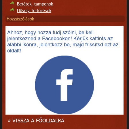
Betétek, tamponok
Hüvelyi fertőzések
Hozzászólások
Ahhoz, hogy hozzá tudj szólni, be kell
jelentkezned a Facebookon! Kérjük kattints az
alábbi ikonra, jelentkezz be, majd frissítsd ezt az
oldalt!
» VISSZA A FŐOLDALRA