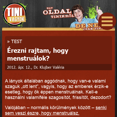
»
TEST
Érezni rajtam, hogy
menstruálok?
2012. ápr. 12., Dr. Klujber Valéria
A lányok általában aggódnak, hogy van-e valami
szaguk „ott lent”, vagyis, hogy az emberek érzik-e
esetleg, hogy ők éppen menstruálnak. Kell-e
használni valamiféle szagosítót, frissítőt, dezodort?
Valójában – normális körülmények között –
senki
sem veszi észre, hogy menstruálsz.