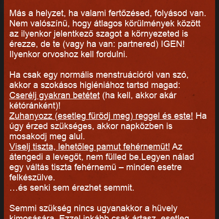
Más a helyzet, ha valami fertőzésed, folyásod van.
Nem valószínű, hogy átlagos körülmények között
az ilyenkor jelentkező szagot a környezeted is
érezze, de te (vagy ha van: partnered) IGEN!
Ilyenkor orvoshoz kell fordulni.
Ha csak egy normális menstruációról van szó,
akkor a szokásos higiéniához tartsd magad:
Cserélj gyakran betétet
(ha kell, akkor akár
kétóránként)!
Zuhanyozz (esetleg fürödj meg) reggel és este!
Ha
úgy érzed szükséges, akkor napközben is
mosakodj meg alul.
Viselj tiszta, lehetőleg pamut fehérneműt!
Az
átengedi a levegőt, nem fülled be.Legyen nálad
egy váltás tiszta fehérnemű – minden esetre
felkészülve.
…és senki sem érezhet semmit.
Semmi szükség nincs ugyanakkor a hüvely
kimosására. Ezzel inkább csak ártasz, esetleg