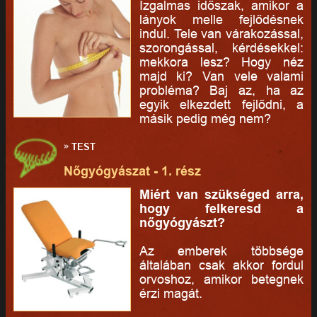
Izgalmas időszak, amikor a
lányok melle fejlődésnek
indul. Tele van várakozással,
szorongással, kérdésekkel:
mekkora lesz? Hogy néz
majd ki? Van vele valami
probléma? Baj az, ha az
egyik elkezdett fejlődni, a
másik pedig még nem?
»
TEST
Nőgyógyászat - 1. rész
Miért van szükséged arra,
hogy felkeresd a
nőgyógyászt?
Az emberek többsége
általában csak akkor fordul
orvoshoz, amikor betegnek
érzi magát.