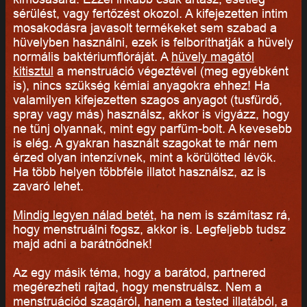
sérülést, vagy fertőzést okozol. A kifejezetten intim
mosakodásra javasolt termékeket sem szabad a
hüvelyben használni, ezek is felboríthatják a hüvely
normális baktériumflóráját. A
hüvely magától
kitisztul
a menstruáció végeztével (meg egyébként
is), nincs szükség kémiai anyagokra ehhez! Ha
valamilyen kifejezetten szagos anyagot (tusfürdő,
spray vagy más) használsz, akkor is vigyázz, hogy
ne tűnj olyannak, mint egy parfűm-bolt. A kevesebb
is elég. A gyakran használt szagokat te már nem
érzed olyan intenzívnek, mint a körülötted lévők.
Ha több helyen többféle illatot használsz, az is
zavaró lehet.
Mindig legyen nálad betét
, ha nem is számítasz rá,
hogy menstruálni fogsz, akkor is. Legfeljebb tudsz
majd adni a barátnődnek!
Az egy másik téma, hogy a barátod, partnered
megérezheti rajtad, hogy menstruálsz. Nem a
menstruációd szagáról, hanem a tested illatából, a