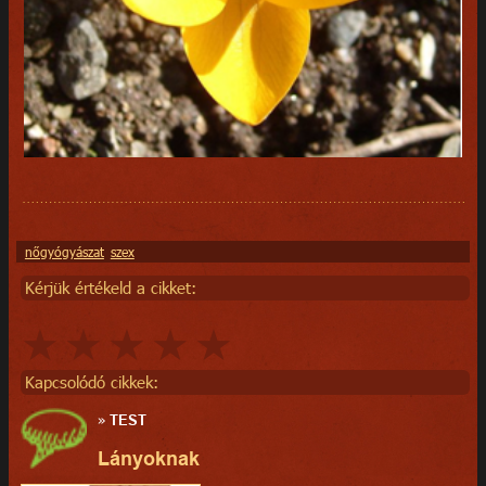
nőgyógyászat
szex
Kérjük értékeld a cikket:
Kapcsolódó cikkek:
»
TEST
Lányoknak