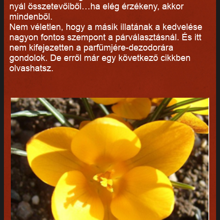
nyál összetevőiből…ha elég érzékeny, akkor
mindenből.
Nem véletlen, hogy a másik illatának a kedvelése
nagyon fontos szempont a párválasztásnál. És itt
nem kifejezetten a parfűmjére-dezodorára
gondolok. De erről már egy következő cikkben
olvashatsz.