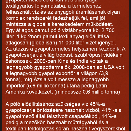
textilgyártás folyamataiba, a termeléshez
felhasznált víz és az anyagok áramlásának olyan
komplex rendszerét fedezhetjük fel, ami jól
mintázza a globális kereskedelem működését.
Egy átlagos pamut póló vízlábnyoma kb. 2 700
liter. 1 kg ?nom pamut textilanyag előállítása
átlagosan (globálisan) 11 000 liter vizet igényel.
Az utazás a gyapottermelés helyszínén kezdődik. A
gyapotcserjék a világ trópusi, szubtrópusi vidékein
őshonosak. 2009-ben Kína és India voltak a
legnagyobb gyapottermelők. 2008-ban az USA volt
a legnagyobb gyapot exportőr a világon (3,9
tonna), míg Ázsia volt messze a legnagyobb
importőr (5,6 millió tonna) utána pedig Latin-
Amerika következett (mindössze 0,6 millió tonna)
A póló előállításához szükséges víz 45%-a
gyapotcserje öntözésére használt vízből, 41%-a a
gyapotmező által felszívott csapadékból, 14%-a
pedig a mezőkön használt műtrágyából és a
textilipari feldolgozás során használt vegyszerekből