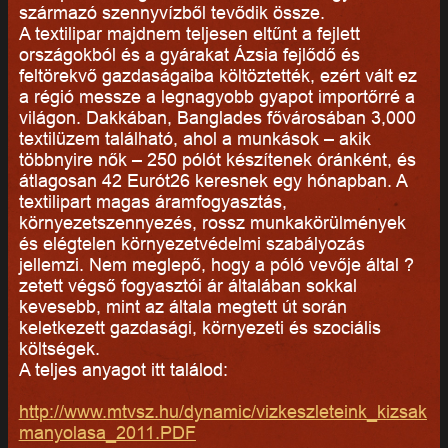
származó szennyvízből tevődik össze.
A textilipar majdnem teljesen eltűnt a fejlett
országokból és a gyárakat Ázsia fejlődő és
feltörekvő gazdaságaiba költöztették, ezért vált ez
a régió messze a legnagyobb gyapot importőrré a
világon. Dakkában, Banglades fővárosában 3,000
textilüzem található, ahol a munkások – akik
többnyire nők – 250 pólót készítenek óránként, és
átlagosan 42 Eurót26 keresnek egy hónapban. A
textilipart magas áramfogyasztás,
környezetszennyezés, rossz munkakörülmények
és elégtelen környezetvédelmi szabályozás
jellemzi. Nem meglepő, hogy a póló vevője által ?
zetett végső fogyasztói ár általában sokkal
kevesebb, mint az általa megtett út során
keletkezett gazdasági, környezeti és szociális
költségek.
A teljes anyagot itt találod:
http://www.mtvsz.hu/dynamic/vizkeszleteink_kizsak
manyolasa_2011.PDF