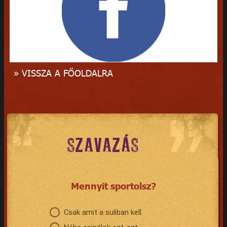
» VISSZA A FŐOLDALRA
SZAVAZÁS
Mennyit sportolsz?
Csak amit a suliban kell.