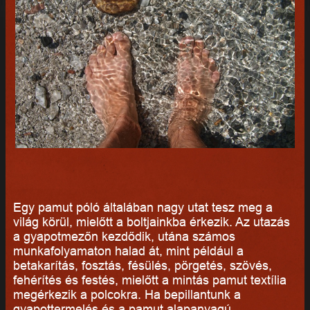
Egy pamut póló általában nagy utat tesz meg a
világ körül, mielőtt a boltjainkba érkezik. Az utazás
a gyapotmezőn kezdődik, utána számos
munkafolyamaton halad át, mint például a
betakarítás, fosztás, fésülés, pörgetés, szövés,
fehérítés és festés, mielőtt a mintás pamut textília
megérkezik a polcokra. Ha bepillantunk a
gyapottermelés és a pamut alapanyagú