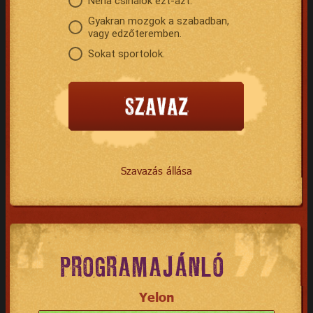
Néha csinálok ezt-azt.
Gyakran mozgok a szabadban,
vagy edzőteremben.
Sokat sportolok.
Szavazás állása
PROGRAMAJÁNLÓ
Yelon