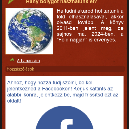
Hány bolygót használunk el?
Ha tudni akarod hol tartunk a
föld elhasználásával, akkor
olvasd tovább. A könyv
2011-ben jelent meg, de
sajnos ma, 2024-ben, a
"Föld napján" is érvényes.
A banán ára
Hozzászólások
Ahhoz, hogy hozzá tudj szólni, be kell
jelentkezned a Facebookon! Kérjük kattints az
alábbi ikonra, jelentkezz be, majd frissítsd ezt az
oldalt!