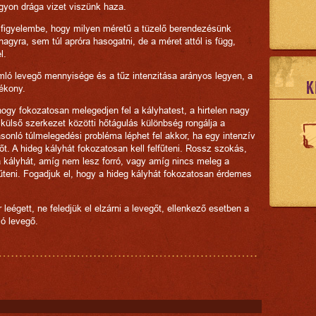
gyon drága vizet viszünk haza.
 figyelembe, hogy milyen méretű a tüzelő berendezésünk
agyra, sem túl apróra hasogatni, de a méret attól is függ,
l.
amló levegő mennyisége és a tűz intenzitása arányos legyen, a
K
tékony.
 hogy fokozatosan melegedjen fel a kályhatest, a hirtelen nagy
s külső szerkezet közötti hőtágulás különbség rongálja a
onló túlmelegedési probléma léphet fel akkor, ha egy intenzív
őt. A hideg kályhát fokozatosan kell felfűteni. Rossz szokás,
a kályhát, amíg nem lesz forró, vagy amíg nincs meleg a
fűteni. Fogadjuk el, hogy a hideg kályhát fokozatosan érdemes
 leégett, ne feledjük el elzárni a levegőt, ellenkező esetben a
ló levegő.