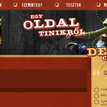
S
Csak
Néha
Gyak
edző