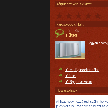
Kérjük értékeld a cikket:
Kapcsolódó cikkek:
»
ÉLETMÓD
Fűtés
Hogyan spórol
Hűtés, légkondicionálás
Hőérzet
Hűtőgép használat
Hozzászólások
Ahhoz, hogy hozzá tudj szólni, be kel
jelentkezz be, majd frissítsd ezt az o