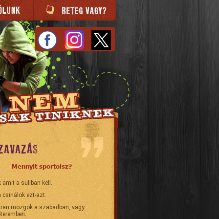
ZAVAZÁS
Mennyit sportolsz?
 amit a suliban kell.
 csinálok ezt-azt.
ran mozgok a szabadban, vagy
teremben.