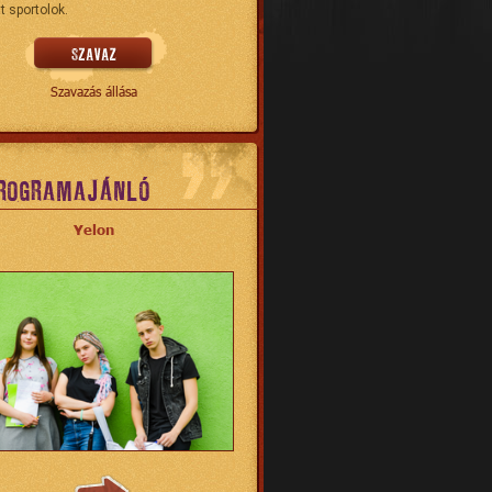
t sportolok.
Szavazás állása
ROGRAMAJÁNLÓ
Yelon