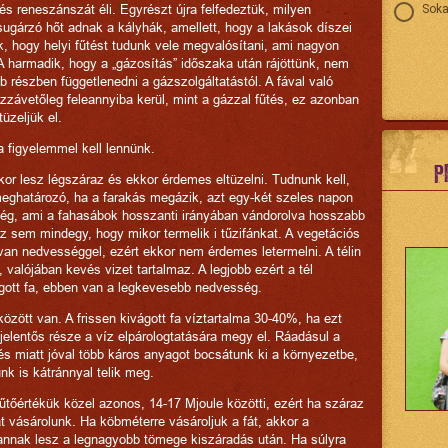
tés reneszánszát éli. Egyrészt újra felfedeztük, milyen
Soka
ugárzó hőt adnak a kályhák, amellett, hogy a lakások díszei
k, hogy helyi fűtést tudunk vele megvalósítani, ami nagyon
A harmadik, hogy a „gázosítás” időszaka után rájöttünk, nem
bb részben függetlenedni a gázszolgáltatástól. A fával való
zzávetőleg feleannyiba kerül, mint a gázzal fűtés, ez azonban
üzeljük el.
 figyelemmel kell lennünk.
P
kkor lesz légszáraz és ekkor érdemes eltüzelni. Tudnunk kell,
ghatározó, ha a farakás megázik, azt egy-két szeles napon
ség, ami a fahasábok hosszanti irányában vándorolva hosszabb
 az sem mindegy, hogy mikor termelik i tűzifánkat. A vegetációs
 van nedvességgel, ezért ekkor nem érdemes letermelni. A télin
 valójában kevés vizet tartalmaz. A legjobb ezért a tél
ágott fa, ebben van a legkevesebb nedvesség.
zött van. A frissen kivágott fa víztartalma 30-40%, ha ezt
a jelentős része a víz elpárologtatására megy el. Ráadásul a
és miatt jóval több káros anyagot bocsátunk ki a környezetbe,
nk is kátránnyal telik meg.
fűtőértékük közel azonos, 14-17 Mjoule közötti, ezért ha száraz
t vásárolunk. Ha köbméterre vásároljuk a fát, akkor a
annak lesz a legnagyobb tömege kiszáradás után. Ha súlyra