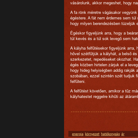
vásárolunk, akkor megeshet, hogy na
A fa rönk méretre vágásakor vegyünk
égéstere. A fát nem érdemes sem túl n
hogy milyen berendezésben tüzeljük e
Égéskor figyeljünk arra, hogy a beár
túl kevés és a túl sok levegő sem ha
A kályha felfűtésekor figyeljünk arra,
hővel szétfűtjük a kályhát, a belső é
szerkezetet, repedéseket okozhat. Has
égés közben hirtelen zárjuk el a leveg
hogy hideg helyiségben addig rakják 
szobában, ezzel szintén szét tudjuk 
felfűteni.
A felfűtést követően, amikor a tűz már
kályhatestet reggelre kihűti az átáram
energia
környezet
hatékonyság
ár