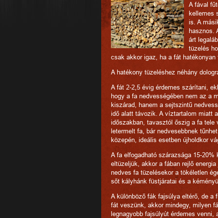
A fával fű
kellemes s
is. A mási
hasznos. 
árt legalá
tüzelés ho
csak akkor igaz, ha a fát hatékonyan t
A hatékony tüzeléshez néhány dologra
A fát 2-2,5 évig érdemes szárítani, e
hogy a fa nedvességében nem az a me
kiszárad, hanem a sejtszintű nedves
idő alatt távozik. A víztartalom miatt
időszakban, tavasztól őszig a fa tele
letermelt fa, bár nedvesebbnek tűnhet,
közepén, ideális esetben újholdkor v
A fa elfogadható szárazsága 15-20% kö
eltüzeljük, akkor a fában rejlő energi
nedves fa tüzelésekor a tökéletlen ég
sőt kályhánk füstjáratai és a kéményü
A különböző fák fajsúlya eltérő, de a 
fát veszünk, akkor mindegy, milyen fá
legnagyobb fajsúlyút érdemes venni, 