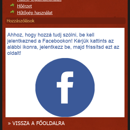
Hőérzet
Hűtőgép használat
Hozzászólások
Ahhoz, hogy hozzá tudj szólni, be kell
jelentkezned a Facebookon! Kérjük kattints az
alábbi ikonra, jelentkezz be, majd frissítsd ezt az
oldalt!
» VISSZA A FŐOLDALRA