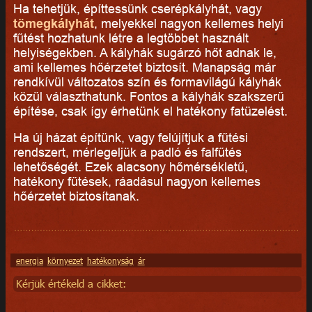
Ha tehetjük, építtessünk cserépkályhát, vagy
tömegkályhát
, melyekkel nagyon kellemes helyi
fűtést hozhatunk létre a legtöbbet használt
helyiségekben. A kályhák sugárzó hőt adnak le,
ami kellemes hőérzetet biztosít. Manapság már
rendkívül változatos szín és formavilágú kályhák
közül választhatunk. Fontos a kályhák szakszerű
építése, csak így érhetünk el hatékony fatüzelést.
Ha új házat építünk, vagy felújítjuk a fűtési
rendszert, mérlegeljük a padló és falfűtés
lehetőségét. Ezek alacsony hőmérsékletű,
hatékony fűtések, ráadásul nagyon kellemes
hőérzetet biztosítanak.
energia
környezet
hatékonyság
ár
Kérjük értékeld a cikket: