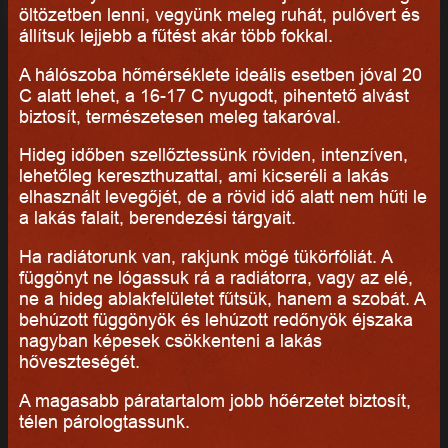
öltözetben lenni, vegyünk meleg ruhát, pulóvert és
állítsuk lejjebb a fűtést akár több fokkal.
A hálószoba hőmérséklete ideális esetben jóval 20
C alatt lehet, a 16-17 C nyugodt, pihentető alvást
biztosít, természetesen meleg takaróval.
Hideg időben szellőztessünk röviden, intenzíven,
lehetőleg kereszthuzattal, ami kicseréli a lakás
elhasznált levegőjét, de a rövid idő alatt nem hűti le
a lakás falait, berendezési tárgyait.
Ha radiátorunk van, rakjunk mögé tükörfóliát. A
függönyt ne lógassuk rá a radiátorra, vagy az elé,
ne a hideg ablakfelületet fűtsük, hanem a szobát. A
behúzott függönyök és lehúzott redőnyök éjszaka
nagyban képesek csökkenteni a lakás
hőveszteségét.
A magasabb páratartalom jobb hőérzetet biztosít,
télen párologtassunk.