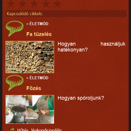
Kapcsolódó cikkek:
»
ÉLETMÓD
Fa tüzelés
Hogyan használjuk
hatékonyan?
»
ÉLETMÓD
Főzés
Hogyan spóroljunk?
Hűtés, légkondicionálás