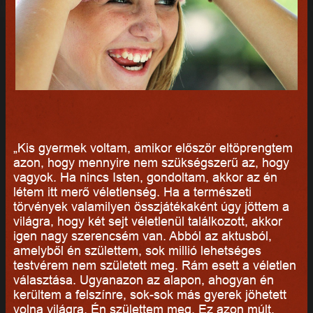
„Kis gyermek voltam, amikor először eltöprengtem
azon, hogy mennyire nem szükségszerű az, hogy
vagyok. Ha nincs Isten, gondoltam, akkor az én
létem itt merő véletlenség. Ha a természeti
törvények valamilyen összjátékaként úgy jöttem a
világra, hogy két sejt véletlenül találkozott, akkor
igen nagy szerencsém van. Abból az aktusból,
amelyből én születtem, sok millió lehetséges
testvérem nem született meg. Rám esett a véletlen
választása. Ugyanazon az alapon, ahogyan én
kerültem a felszínre, sok-sok más gyerek jöhetett
volna világra. Én születtem meg. Ez azon múlt,