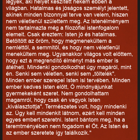
legyek, aki helyet készített nekem ebben a
világban. Hatalmas és jóságos személyt jelentett,
akinek minden bizonnyal terve van velem, hiszen
nem véletlenül születtem meg. Az istenélményem
nem tartalmazta még a filozófiai istenfogalom
elemeit. Csak éreztem: Isten jó és hatalmas.
Betöltött az öröm, hogy megmenekültem a
nemléttől, a semmitől, és hogy nem véletlenül
menekültem meg. Ugyanakkor világos volt előttem,
hogy ezt a megrendítő élményt más ember is
átélheti. Mindenki gondolkodhat úgy magáról, mint
én. Senki sem véletlen, senki sem „töltelék".
Minden ember szerepel Isten isi tervében. Minden
ember kedves Isten előtt, Ő mindnyájunkat
gyermekeként szeret. Nem gondolhattam
magamról, hogy csak én vagyok Isten
„kiválasztottja". Természetes volt, hogy mindenki
az. Úgy kell mindenkit látnom, ezért kell minden
egyes embert szeretni. Istent bántom meg, ha a
teremtményében nem fogadom el Őt. Az Isten és
az ember szeretete így találkozik."