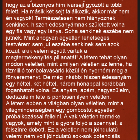
hogy az a bizonyos hím ivarsejt győzött a többi
felett. Ha másik két sejt találkozik, akkor már nem
én vagyok! Természetesen nem hiányoznék
senkinek, hiszen édesanyámnak született volna
egy fia vagy egy lánya. Soha senkinek eszébe nem
jutnék. Mint ahogyan egyetlen lehetséges
testvérem sem jut eszébe senkinek sem azok
közül, akik velem együtt várták a
megtermékenyítés pillanatát! A létem tehát olyan
módon véletlen, mint amilyen véletlen az lenne, ha
tízmillió tombolavásárló közül én nyerném meg a
főnyereményt. De még inkább: hiszen édesanyám
egy héttel, két héttel, három hónappal korábban
foganhatott volna. És anyám, apám, nagyszüleim,
dédszüleim léte is pontosan ilyen véletlen.
A létem ebben a világban olyan véletlen, mint a
világmindenségben egy gombostűt egyetlen
próbálkozással fellelni. A vak véletlen terméke
vagyok, amely mint a gyors folyó a szennyet, a
felszínre dobott. Ez a véletlen nem jóindulatú
velem: nem volt jóindulatú sok-sok potenciális