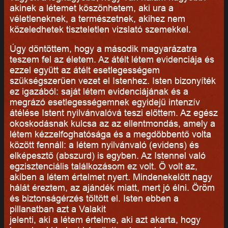
akinek a létemet köszönhetem, aki ura a
véletleneknek, a természetnek, akihez nem
közeledhetek tiszteletlen vizslató szemekkel.
Úgy döntöttem, hogy a második magyarázatra
teszem fel az életem. Az átélt létem evidenciája és
ezzel együtt az átélt esetlegességem
szükségszerűen vezet el Istenhez. Isten bizonyíték
ez igazából: saját létem evidenciájának és a
megrázó esetlegességemnek egyidejű intenzív
átélése Istent nyilvánvalóvá teszi előttem. Az egész
okoskodásnak kulcsa az az ellentmondás, amely a
létem kézzelfoghatósága és a megdöbbentő volta
között fennáll: a létem nyilvánvaló (evidens) és
elképesztő (abszurd) is egyben. Az Istennel való
egzisztenciális találkozásom ez volt. Ő volt az,
akiben a létem értelmet nyert. Mindenekelőtt nagy
hálát éreztem, az ajándék miatt, mert jó élni. Öröm
és biztonságérzés töltött el. Isten ebben a
pillanatban azt a Valakit
jelenti, aki a létem értelme, aki azt akarta, hogy