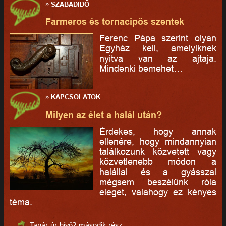
»
SZABADIDŐ
Farmeros és tornacipős szentek
Ferenc Pápa szerint olyan
Egyház kell, amelyiknek
nyitva van az ajtaja.
Mindenki bemehet…
»
KAPCSOLATOK
Milyen az élet a halál után?
Érdekes, hogy annak
ellenére, hogy mindannyian
találkozunk közvetett vagy
közvetlenebb módon a
halállal és a gyásszal
mégsem beszélünk róla
eleget, valahogy ez kényes
téma.
Tanár úr hívő? második rész