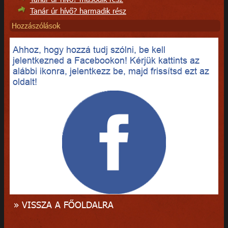
Tanár úr hívő? harmadik rész
Hozzászólások
Ahhoz, hogy hozzá tudj szólni, be kell
jelentkezned a Facebookon! Kérjük kattints az
alábbi ikonra, jelentkezz be, majd frissítsd ezt az
oldalt!
» VISSZA A FŐOLDALRA