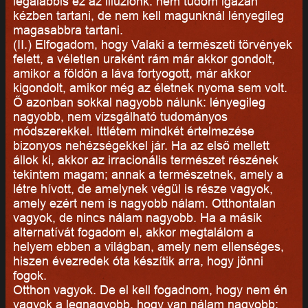
legalábbis ez az illúziónk: nem tudom igazán
kézben tartani, de nem kell magunknál lényegileg
magasabbra tartani.
(II.) Elfogadom, hogy Valaki a természeti törvények
felett, a véletlen uraként rám már akkor gondolt,
amikor a földön a láva fortyogott, már akkor
kigondolt, amikor még az életnek nyoma sem volt.
Ő azonban sokkal nagyobb nálunk: lényegileg
nagyobb, nem vizsgálható tudományos
módszerekkel. Ittlétem mindkét értelmezése
bizonyos nehézségekkel jár. Ha az első mellett
állok ki, akkor az irracionális természet részének
tekintem magam; annak a természetnek, amely a
létre hívott, de amelynek végül is része vagyok,
amely ezért nem is nagyobb nálam. Otthontalan
vagyok, de nincs nálam nagyobb. Ha a másik
alternatívát fogadom el, akkor megtalálom a
helyem ebben a világban, amely nem ellenséges,
hiszen évezredek óta készítik arra, hogy jönni
fogok.
Otthon vagyok. De el kell fogadnom, hogy nem én
vagyok a legnagyobb, hogy van nálam nagyobb: