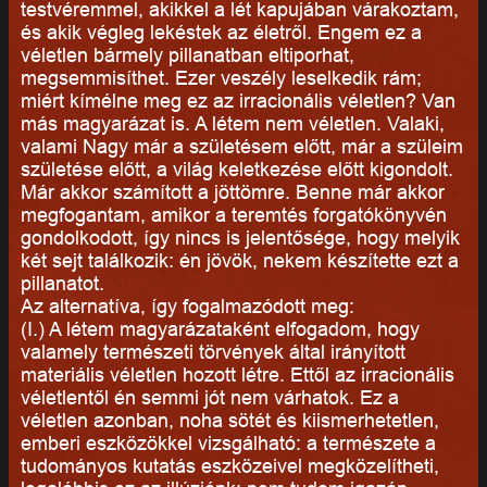
testvéremmel, akikkel a lét kapujában várakoztam,
és akik végleg lekéstek az életről. Engem ez a
véletlen bármely pillanatban eltiporhat,
megsemmisíthet. Ezer veszély leselkedik rám;
miért kímélne meg ez az irracionális véletlen? Van
más magyarázat is. A létem nem véletlen. Valaki,
valami Nagy már a születésem előtt, már a szüleim
születése előtt, a világ keletkezése előtt kigondolt.
Már akkor számított a jöttömre. Benne már akkor
megfogantam, amikor a teremtés forgatókönyvén
gondolkodott, így nincs is jelentősége, hogy melyik
két sejt találkozik: én jövök, nekem készítette ezt a
pillanatot.
Az alternatíva, így fogalmazódott meg:
(I.) A létem magyarázataként elfogadom, hogy
valamely természeti törvények által irányított
materiális véletlen hozott létre. Ettől az irracionális
véletlentől én semmi jót nem várhatok. Ez a
véletlen azonban, noha sötét és kiismerhetetlen,
emberi eszközökkel vizsgálható: a természete a
tudományos kutatás eszközeivel megközelítheti,