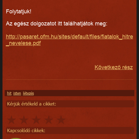
Folytatjuk!
Az egész dolgozatot itt találhatjátok meg:
http://pasaret.ofm.hu/sites/default/files/fiatalok_hitre
_nevelese.pdf
Következő rész
hit
isten
létezés
Kérjük értékeld a cikket:
Kapcsolódó cikkek: