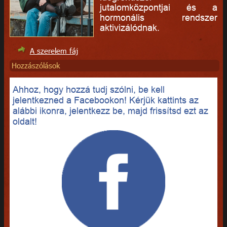
jutalomközpontjai és a
hormonális rendszer
aktivizálódnak.
A szerelem fáj
Hozzászólások
Ahhoz, hogy hozzá tudj szólni, be kell
jelentkezned a Facebookon! Kérjük kattints az
alábbi ikonra, jelentkezz be, majd frissítsd ezt az
oldalt!