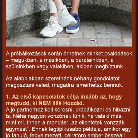
A próbálkozások során érhetnek minket csalódások
– magukban, a másikban, a barátainkban, a
szüleinkben vagy valakiben, akiben megbíztunk…
Az alábbiakban szeretnénk néhány gondolatot
megosztani veled, magadra ismerhetsz bennük.
1. Az első kapcsolatok célja inkább az, hogy
megtudd, ki NEM illik Hozzád.
A jó partnerhez kell keresni, próbálkozni és hibázni
is. Néha nagyon vonzónak tűnik, ha valaki más,
mint mi. Innen a mondás: „az ellentétek vonzzák
egymást”. Ennek legtipikusabb példája, amikor egy
jó tanuló, fegyelmezett, célratörő ember összeáll