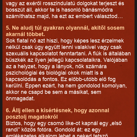
vagy az exéről rosszindulatú dolgokat terjeszt és
bosszút áll, akkor te is hasonló bánásmódra
számíthatsz majd, ha ezt az embert választod…
5. Ne aludj túl gyakran olyannál, akitől sosem
akarnál többet.
Sok fiatal nő azt hiszi, hogy képes lesz érzelmek
nélkül csak úgy együtt lenni valakivel vagy csak
szexuális kapcsolatot fenntartani. A fiúk is általában
büszkék az ilyen jellegű kapcsolataikra. Valójában
az a helyzet, hogy a lányok, nők számára
pszichológiai és biológiai okok miatt is a
kapcsolódás a fontos. Ez előbb-utóbb elő fog
kerülni. Éppen ezért, ha nem gondolod komolyan,
akkor ne csapd be sem a másikat, sem
önmagadat.
6. Állj ellen a kísértésnek, hogy azonnal
posztolj magatokról
Biztos, hogy egy csomó like-ot kapnál egy „első
randi” közös fotóra. Gondold át: ez egy
emlékezetes alkalom lehet a neked tetsző