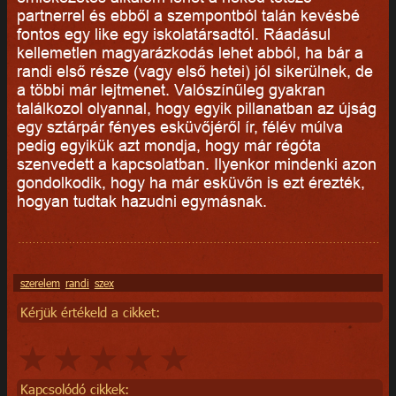
partnerrel és ebből a szempontból talán kevésbé
fontos egy like egy iskolatársadtól. Ráadásul
kellemetlen magyarázkodás lehet abból, ha bár a
randi első része (vagy első hetei) jól sikerülnek, de
a többi már lejtmenet. Valószínűleg gyakran
találkozol olyannal, hogy egyik pillanatban az újság
egy sztárpár fényes esküvőjéről ír, félév múlva
pedig egyikük azt mondja, hogy már régóta
szenvedett a kapcsolatban. Ilyenkor mindenki azon
gondolkodik, hogy ha már esküvőn is ezt érezték,
hogyan tudtak hazudni egymásnak.
szerelem
randi
szex
Kérjük értékeld a cikket:
Kapcsolódó cikkek: