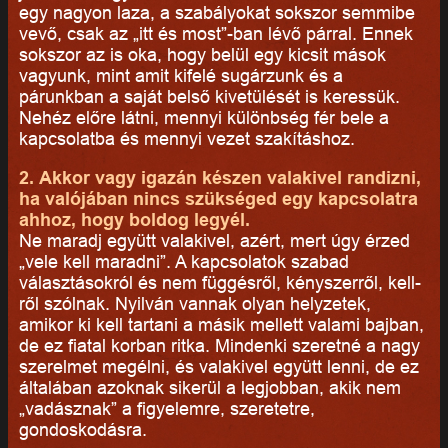
egy nagyon laza, a szabályokat sokszor semmibe
vevő, csak az „itt és most”-ban lévő párral. Ennek
sokszor az is oka, hogy belül egy kicsit mások
vagyunk, mint amit kifelé sugárzunk és a
párunkban a saját belső kivetülését is keressük.
Nehéz előre látni, mennyi különbség fér bele a
kapcsolatba és mennyi vezet szakításhoz.
2. Akkor vagy igazán készen valakivel randizni,
ha valójában nincs szükséged egy kapcsolatra
ahhoz, hogy boldog legyél.
Ne maradj együtt valakivel, azért, mert úgy érzed
„vele kell maradni”. A kapcsolatok szabad
választásokról és nem függésről, kényszerről, kell-
ről szólnak. Nyilván vannak olyan helyzetek,
amikor ki kell tartani a másik mellett valami bajban,
de ez fiatal korban ritka. Mindenki szeretné a nagy
szerelmet megélni, és valakivel együtt lenni, de ez
általában azoknak sikerül a legjobban, akik nem
„vadásznak” a figyelemre, szeretetre,
gondoskodásra.