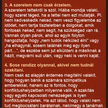
3. A szerelem nem csak érzelem.
A szerelem tettekről is szól. Hiába mondja valaki,
hogy szeret téged, ha a tettei nem ezt mutatják. Pl.
nem kedveskedik neked, nem veszi figyelembe az
idődet, nem tartja tiszteletben a dolgokat, amik
fontosak neked, nem segít, ha szükséged van rá.
Vannak olyan párok, ahol az egyik folyton
hangoztatja, hogy „nem tudok nélküled élni” vagy
„ha elhagynál, sosem találnék még egy ilyen
párt…”, de eszébe sem jut elküldeni a másiknak a
házit, megvárni suli után, vagy neki is venni kaját.
4. Sose randizz olyannal, akivel nem tudnál
szakítani.
Nem csak az alapján érdemes megítélni valakit,
hogy hogyan bánik a számára szimpatikus
emberekkel, hanem az is fontos, hogy
konfliktushelyzetben milyenné válik. A szakítás
vagy egyéb kapcsolati nehézségek is ilyen
konfliktushelyzetek. Ha azt látod, hogy valaki nem
tud megbocsátani barátainak, nekimegy a tanárnak