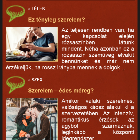
»
LÉLEK
Ez tényleg szerelem?
Az teljesen rendben van, ha
egy kapcsolat elején
rózsaszínben látunk
mindent. Néha azonban ez a
rózsaszín szemüveg elvakít
bennünket és már nem
érzékeljük, ha rossz irányba mennek a dolgok…
»
SZEX
Szerelem – édes méreg?
Amikor valaki szerelmes,
valóságos káosz alakul ki a
szervezetében. Az intenzív,
romantikus érzések az
agyból származnak,
leginkább a központi
idegrendszer