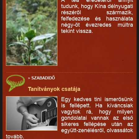
tudunk, hogy Kína délnyugati
részéről származik,
felfedezése és használata
négy-öt évezredes múltra
tekint vissza.
»
SZABADIDŐ
Tanítványok csatája
Egy kedves tini ismerősünk
is fellépett. Ha kíváncsiak
vagytok rá, hogy milyen
gondolatai vannak az első
sikeres fellépése után az
együtt-zenélésről, olvassátok
tovább.