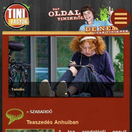
Tanulás
»
SZABADIDŐ
Teaszedés Anhuiban
A tea eredetéről annyit