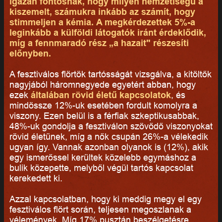
igazán fontosnak, hogy milyen nemzetiségű a
kiszemelt, számukra inkább az számít, hogy
stimmeljen a kémia. A megkérdezettek 5%-a
leginkább a külföldi látogatók iránt érdeklődik,
míg a fennmaradó rész „a hazait" részesíti
előnyben.
A fesztiválos flörtök tartósságát vizsgálva, a kitöltők
nagyjából háromnegyede egyetért abban, hogy
ezek
általában rövid életű kapcsolatok
, és
mindössze 12%-uk esetében fordult komolyra a
viszony. Ezen belül is a férfiak szkeptikusabbak,
48%-uk gondolja a fesztiválon szövődő viszonyokat
rövid életűnek, míg a nők csupán 26%-a vélekedik
ugyan így. Vannak azonban olyanok is (12%), akik
egy ismerőssel kerültek közelebb egymáshoz a
bulik közepette, melyből végül tartós kapcsolat
kerekedett ki.
Azzal kapcsolatban, hogy ki meddig megy el egy
fesztiválos flört során, teljesen megoszlanak a
vélemények. Míg 17% pusztán beszélgetésre