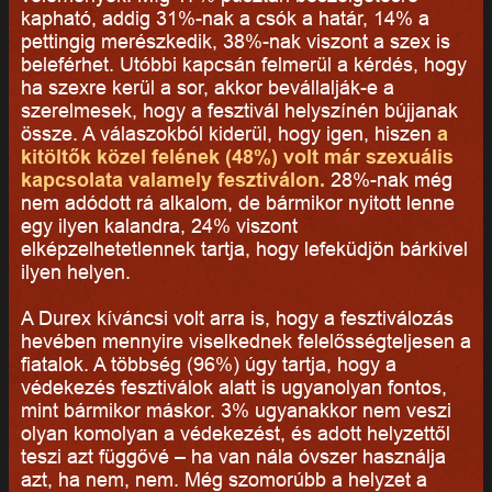
kapható, addig 31%-nak a csók a határ, 14% a
pettingig merészkedik, 38%-nak viszont a szex is
beleférhet. Utóbbi kapcsán felmerül a kérdés, hogy
ha szexre kerül a sor, akkor bevállalják-e a
szerelmesek, hogy a fesztivál helyszínén bújjanak
össze. A válaszokból kiderül, hogy igen, hiszen
a
kitöltők közel felének (48%) volt már szexuális
kapcsolata valamely fesztiválon.
28%-nak még
nem adódott rá alkalom, de bármikor nyitott lenne
egy ilyen kalandra, 24% viszont
elképzelhetetlennek tartja, hogy lefeküdjön bárkivel
ilyen helyen.
A Durex kíváncsi volt arra is, hogy a fesztiválozás
hevében mennyire viselkednek felelősségteljesen a
fiatalok. A többség (96%) úgy tartja, hogy a
védekezés fesztiválok alatt is ugyanolyan fontos,
mint bármikor máskor. 3% ugyanakkor nem veszi
olyan komolyan a védekezést, és adott helyzettől
teszi azt függővé – ha van nála óvszer használja
azt, ha nem, nem. Még szomorúbb a helyzet a