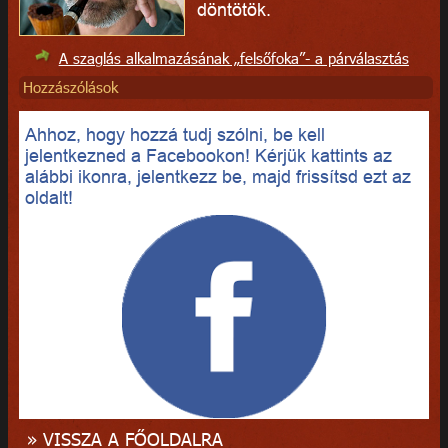
döntötök.
A szaglás alkalmazásának „felsőfoka”- a párválasztás
Hozzászólások
Ahhoz, hogy hozzá tudj szólni, be kell
jelentkezned a Facebookon! Kérjük kattints az
alábbi ikonra, jelentkezz be, majd frissítsd ezt az
oldalt!
» VISSZA A FŐOLDALRA