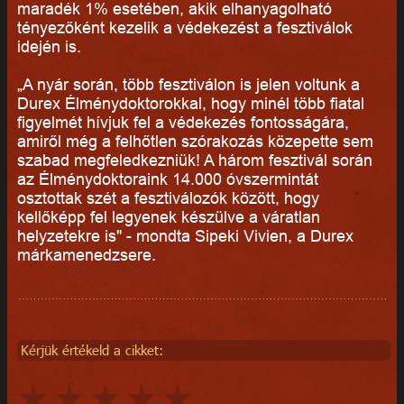
maradék 1% esetében, akik elhanyagolható
tényezőként kezelik a védekezést a fesztiválok
idején is.
„A nyár során, több fesztiválon is jelen voltunk a
Durex Élménydoktorokkal, hogy minél több fiatal
figyelmét hívjuk fel a védekezés fontosságára,
amiről még a felhőtlen szórakozás közepette sem
szabad megfeledkezniük! A három fesztivál során
az Élménydoktoraink 14.000 óvszermintát
osztottak szét a fesztiválozók között, hogy
kellőképp fel legyenek készülve a váratlan
helyzetekre is" - mondta Sipeki Vivien, a Durex
márkamenedzsere.
Kérjük értékeld a cikket: