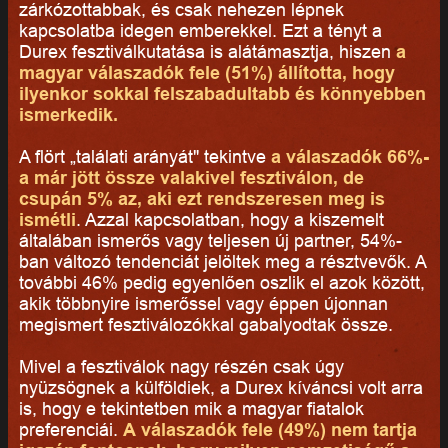
zárkózottabbak, és csak nehezen lépnek
kapcsolatba idegen emberekkel. Ezt a tényt a
Durex fesztiválkutatása is alátámasztja, hiszen
a
magyar válaszadók fele (51%) állította, hogy
ilyenkor sokkal felszabadultabb és könnyebben
ismerkedik.
A flört „találati arányát" tekintve
a válaszadók 66%-
a már jött össze valakivel fesztiválon, de
csupán 5% az, aki ezt rendszeresen meg is
ismétli
. Azzal kapcsolatban, hogy a kiszemelt
általában ismerős vagy teljesen új partner, 54%-
ban változó tendenciát jelöltek meg a résztvevők. A
további 46% pedig egyenlően oszlik el azok között,
akik többnyire ismerőssel vagy éppen újonnan
megismert fesztiválozókkal gabalyodtak össze.
Mivel a fesztiválok nagy részén csak úgy
nyüzsögnek a külföldiek, a Durex kíváncsi volt arra
is, hogy e tekintetben mik a magyar fiatalok
preferenciái.
A válaszadók fele (49%) nem tartja