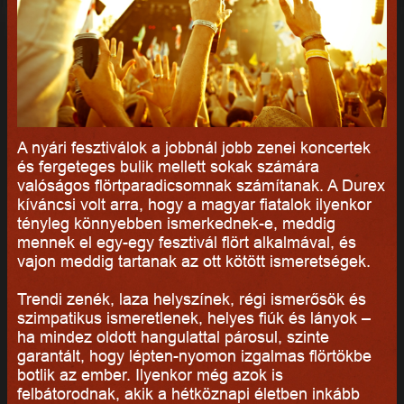
A nyári fesztiválok a jobbnál jobb zenei koncertek
és fergeteges bulik mellett sokak számára
valóságos flörtparadicsomnak számítanak. A Durex
kíváncsi volt arra, hogy a magyar fiatalok ilyenkor
tényleg könnyebben ismerkednek-e, meddig
mennek el egy-egy fesztivál flört alkalmával, és
vajon meddig tartanak az ott kötött ismeretségek.
Trendi zenék, laza helyszínek, régi ismerősök és
szimpatikus ismeretlenek, helyes fiúk és lányok –
ha mindez oldott hangulattal párosul, szinte
garantált, hogy lépten-nyomon izgalmas flörtökbe
botlik az ember. Ilyenkor még azok is
felbátorodnak, akik a hétköznapi életben inkább