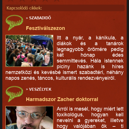
Kapcsolódó cikkek:
»
SZABADIDŐ
Fesztiválszezon
Itt a nyár, a kánikula, a
diákok és a tanárok
legnagyobb örömére pedig
két hónap édes
semmittevés. Hála istennek
piciny hazánk is híres
nemzetközi és kevésbé ismert szabadtéri, néhány
napos zenés, táncos, kulturális rendezvényeiről.
»
VESZÉLYEK
Harmadszor Zacher doktorral
Arról is mesél, hogy miért lett
toxikológus, hogyan kell
nevelni a gyereket, illetve
hogy valójában ők – ti