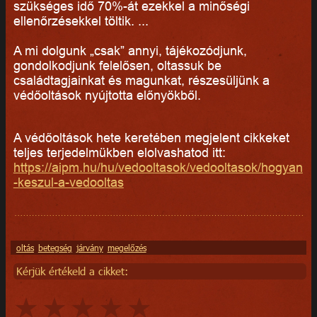
szükséges idő 70%-át ezekkel a minőségi
ellenőrzésekkel töltik. ...
A mi dolgunk „csak” annyi, tájékozódjunk,
gondolkodjunk felelősen, oltassuk be
családtagjainkat és magunkat, részesüljünk a
védőoltások nyújtotta előnyökből.
A védőoltások hete keretében megjelent cikkeket
teljes terjedelmükben elolvashatod itt:
https://aipm.hu/hu/vedooltasok/vedooltasok/hogyan
-keszul-a-vedooltas
oltás
betegség
járvány
megelőzés
Kérjük értékeld a cikket: