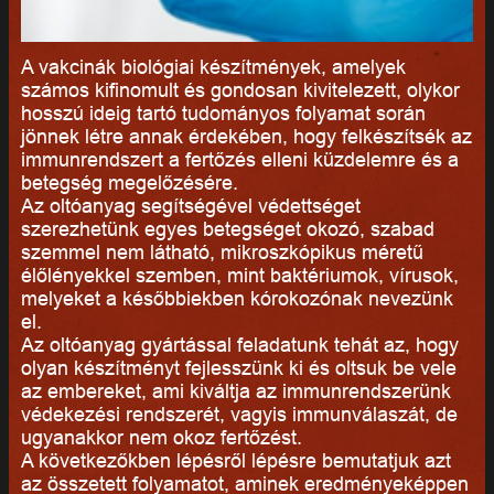
A vakcinák biológiai készítmények, amelyek
számos kifinomult és gondosan kivitelezett, olykor
hosszú ideig tartó tudományos folyamat során
jönnek létre annak érdekében, hogy felkészítsék az
immunrendszert a fertőzés elleni küzdelemre és a
betegség megelőzésére.
Az oltóanyag segítségével védettséget
szerezhetünk egyes betegséget okozó, szabad
szemmel nem látható, mikroszkópikus méretű
élőlényekkel szemben, mint baktériumok, vírusok,
melyeket a későbbiekben kórokozónak nevezünk
el.
Az oltóanyag gyártással feladatunk tehát az, hogy
olyan készítményt fejlesszünk ki és oltsuk be vele
az embereket, ami kiváltja az immunrendszerünk
védekezési rendszerét, vagyis immunválaszát, de
ugyanakkor nem okoz fertőzést.
A következőkben lépésről lépésre bemutatjuk azt
az összetett folyamatot, aminek eredményeképpen