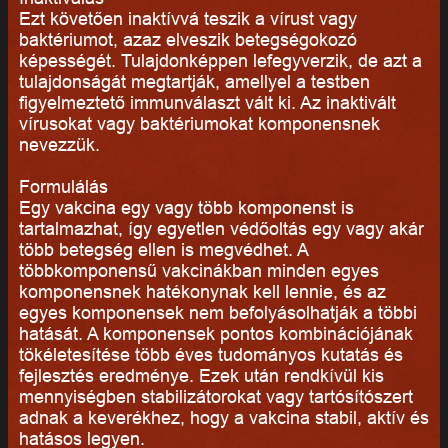
Ezt követően inaktívvá teszik a vírust vagy
baktériumot, azaz elveszik betegségokozó
képességét. Tulajdonképpen lefegyverzik, de azt a
tulajdonságát megtartják, amellyel a testben
figyelmeztető immunválaszt vált ki. Az inaktivált
vírusokat vagy baktériumokat komponensnek
nevezzük.
Formulálás
Egy vakcina egy vagy több komponenst is
tartalmazhat, így egyetlen védőoltás egy vagy akár
több betegség ellen is megvédhet. A
többkomponensű vakcinákban minden egyes
komponensnek hatékonynak kell lennie, és az
egyes komponensek nem befolyásolhatják a többi
hatását. A komponensek pontos kombinációjának
tökéletesítése több éves tudományos kutatás és
fejlesztés eredménye. Ezek után rendkívül kis
mennyiségben stabilizátorokat vagy tartósítószert
adnak a keverékhez, hogy a vakcina stabil, aktív és
hatásos legyen.