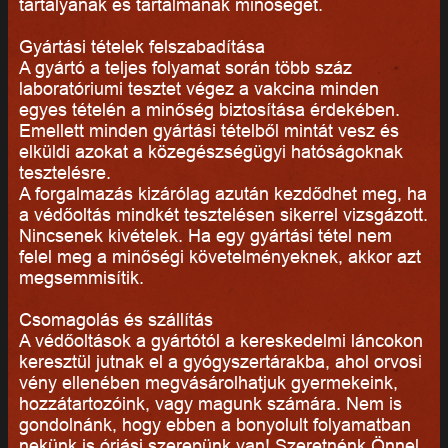
tartályának és tartalmának minőségét.
Gyártási tételek felszabadítása
A gyártó a teljes folyamat során több száz
laboratóriumi tesztet végez a vakcina minden
egyes tételén a minőség biztosítása érdekében.
Emellett minden gyártási tételből mintát vesz és
elküldi azokat a közegészségügyi hatóságoknak
tesztelésre.
A forgalmazás kizárólag azután kezdődhet meg, ha
a védőoltás mindkét tesztelésen sikerrel vizsgázott.
Nincsenek kivételek. Ha egy gyártási tétel nem
felel meg a minőségi követelményeknek, akkor azt
megsemmisítik.
Csomagolás és szállítás
A védőoltások a gyártótól a kereskedelmi láncokon
keresztül jutnak el a gyógyszertárakba, ahol orvosi
vény ellenében megvásárolhatjuk gyermekeink,
hozzátartozóink, vagy magunk számára. Nem is
gondolnánk, hogy ebben a bonyolult folyamatban
nekünk is óriási szerepünk van! Szeretnénk Önnel