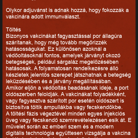
Olykor adjuvánst is adnak hozzá, hogy fokozzák a
vakcinára adott immunválaszt.
Töltés
Bizonyos vakcinákat fagyasztással por állagúra
szárítanak, hogy még tovább megőrizzék
hatásosságukat. Ez különösen azoknál a
védőoltásoknál fontos, amelyek járványt okozó
betegségek, például sárgaláz megelőzésében
hatásosak. A folyamatosan rendelkezésre álló
készletek jelentős szerepet játszhatnak a betegség
leküzdésében és a járvány megállításában.
Amikor eljön a védőoltás beadásának ideje, a port
oldószerben feloldják. A vakcinákat folyadékként,
vagy fagyasztva szárított por esetén oldószert is
biztosítva töltik ampullákba vagy fecskendőkbe.
A töltési fázis végeztével minden egyes injekciós
üveg vagy fecskendő szemrevételezésen esik át. E
művelet során az emberi szem és a modern
digitális technológia együttesen vizsgálja a vakcina