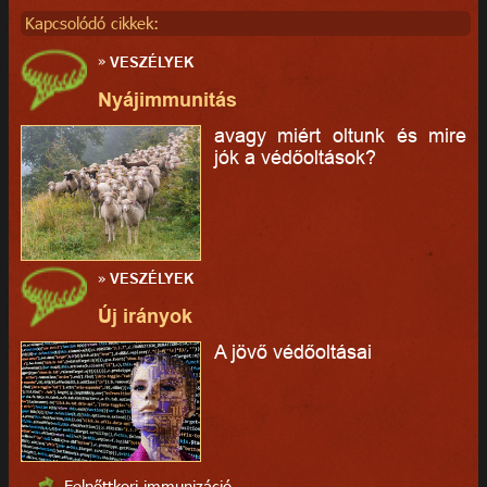
Kapcsolódó cikkek:
»
VESZÉLYEK
Nyájimmunitás
avagy miért oltunk és mire
jók a védőoltások?
»
VESZÉLYEK
Új irányok
A jövő védőoltásai
Felnőttkori immunizáció