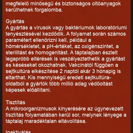
megfelelő minőségű és biztonságos oltóanyagok
kerülhetnek forgalomba.
Gyártás
A gyártás a vírusok vagy baktériumok laboratóriumi
tenyésztésével kezdődik. A folyamat során számos
paramétert ellenőrizni kell, például a
hőmérsékletet, a pH-értéket, az oxigénszintet, a
sterilitást és homogenitást. A táptalajban észlelt
legapróbb eltérések is veszélyeztethetik a gyártást
és késéseket okozhatnak. Vakcinától függően a
sejtkultúra elkészítése 2 naptól akár 3 hónapig is
eltarthat. Kis mennyiségű eredeti sejtkultúra-
oldatból a gyártók több millió adag védőoltást
képesek előállítani.
Tisztítás
A mikroorganizmusok kinyerésére az úgynevezett
tisztítás folyamatában kerül sor, melynek lényege a
táptalaj maradéktalan eltávolítása.
Inaktiválás