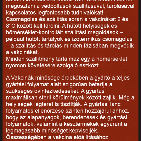
megosztani a védőoltások szállításával, tárolásával
kapcsolatos legfontosabb tudnivalókat!
Csomagolás és szállítás során a vakcinákat 2 és
8°C között kell tárolni. A hűtött helyiségek és
hőmérséklet-kontrollált szállítási megoldások –
például hűtött tartályok és izotermikus csomagolás
– a szállítás és tárolás minden fázisában megvédik
a vakcinákat.
Minden szállítmány tartalmaz egy a hőmérséklet
nyomon követésére szolgáló eszközt.
A Vakcinák minősége érdekében a gyártó a teljes
gyártási folyamat alatt szigorúan betartja a
szükséges óvintézkedéseket. A gyártás
maximálisan steril körülmények között zajlik. Még a
helyiségek légterét is tisztítják. A gyártási lánc
folyamatos ellenőrzése szintén hozzájárul ahhoz,
hogy az alapanyagok, berendezések és gyártási
folyamatok, valamint a késztermékek egyaránt a
legmagasabb minőséget képviseljék.
Összességében a vakcina előállításához