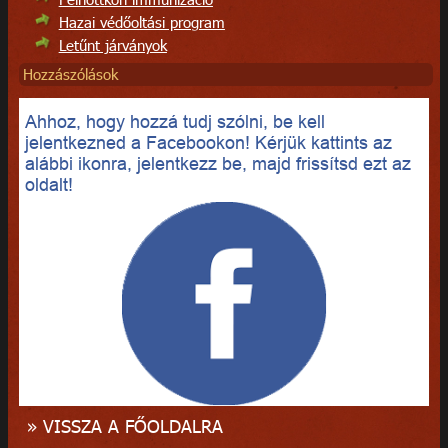
Hazai védőoltási program
Letűnt járványok
Hozzászólások
Ahhoz, hogy hozzá tudj szólni, be kell
jelentkezned a Facebookon! Kérjük kattints az
alábbi ikonra, jelentkezz be, majd frissítsd ezt az
oldalt!
» VISSZA A FŐOLDALRA