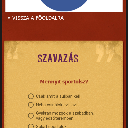
» VISSZA A FŐOLDALRA
SZAVAZÁS
Mennyit sportolsz?
Csak amit a suliban kell.
Néha csinálok ezt-azt.
Gyakran mozgok a szabadban,
vagy edzőteremben.
Sokat sportolok.