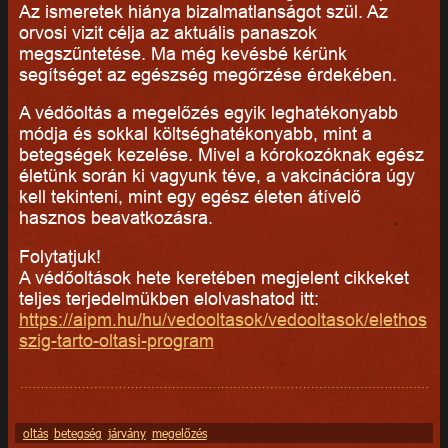
Az ismeretek hiánya bizalmatlanságot szül. Az
orvosi vizit célja az aktuális panaszok
megszűntetése. Ma még kevésbé kérünk
segítséget az egészség megőrzése érdekében.
A védőoltás a megelőzés egyik leghatékonyabb
módja és sokkal költséghatékonyabb, mint a
betegségek kezelése. Mivel a kórokozóknak egész
életünk során ki vagyunk téve, a vakcinációra úgy
kell tekinteni, mint egy egész életen átívelő
hasznos beavatkozásra.
Folytatjuk!
A védőoltások hete keretében megjelent cikkeket
teljes terjedelmükben elolvashatod itt:
https://aipm.hu/hu/vedooltasok/vedooltasok/elethos
szig-tarto-oltasi-program
oltás
betegség
járvány
megelőzés