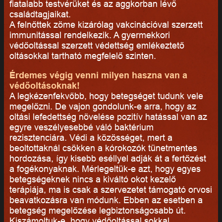
fiatalabb testvérüket és az aggkorban lévő
családtagjaikat.
A felnőttek zöme kizárólag vakcinációval szerzett
immunitással rendelkezik. A gyermekkori
védőoltással szerzett védettség emlékeztető
oltásokkal tartható megfelelő szinten.
Érdemes végig venni milyen haszna van a
védőoltásoknak!
A legkézenfekvőbb, hogy betegséget tudunk vele
megelőzni. De vajon gondolunk-e arra, hogy az
oltási lefedettség növelése pozitív hatással van az
egyre veszélyesebbé váló baktérium
rezisztenciára. Védi a közösséget, mert a
beoltottaknál csökken a kórokozók tünetmentes
hordozása, így kisebb eséllyel adják át a fertőzést
a fogékonyaknak. Mérlegeltük-e azt, hogy egyes
betegségeknek nincs a kiváltó okot kezelő
terápiája, ma is csak a szervezetet támogató orvosi
beavatkozásra van módunk. Ebben az esetben a
betegség megelőzése legbiztonságosabb út.
Kiszámoltuk-e, hogy védőoltással sokkal