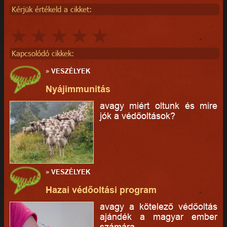
Kérjük értékeld a cikket:
Kapcsolódó cikkek:
»
VESZÉLYEK
Nyájimmunitás
avagy miért oltunk és mire
jók a védőoltások?
»
VESZÉLYEK
Hazai védőoltási program
avagy a kötelező védőoltás
ajándék a magyar ember
számára