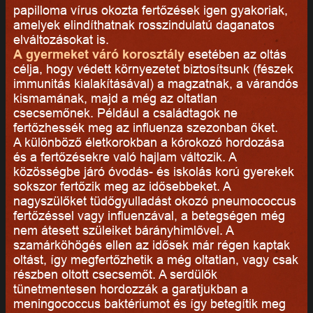
papilloma vírus okozta fertőzések igen gyakoriak,
amelyek elindíthatnak rosszindulatú daganatos
elváltozásokat is.
A gyermeket váró korosztály
esetében az oltás
célja, hogy védett környezetet biztosítsunk (fészek
immunitás kialakításával) a magzatnak, a várandós
kismamának, majd a még az oltatlan
csecsemőnek. Például a családtagok ne
fertőzhessék meg az influenza szezonban őket.
A különböző életkorokban a kórokozó hordozása
és a fertőzésekre való hajlam változik. A
közösségbe járó óvodás- és iskolás korú gyerekek
sokszor fertőzik meg az idősebbeket. A
nagyszülőket tüdőgyulladást okozó pneumococcus
fertőzéssel vagy influenzával, a betegségen még
nem átesett szüleiket bárányhimlővel. A
szamárköhögés ellen az idősek már régen kaptak
oltást, így megfertőzhetik a még oltatlan, vagy csak
részben oltott csecsemőt. A serdülők
tünetmentesen hordozzák a garatjukban a
meningococcus baktériumot és így betegítik meg