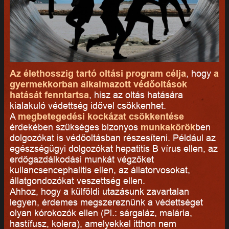
Az élethosszig tartó oltási program célja
, hogy
a
gyermekkorban alkalmazott védőoltások
hatását fenntartsa
, hisz az oltás hatására
kialakuló védettség idővel csökkenhet.
A
megbetegedési kockázat csökkentése
érdekében szükséges bizonyos
munkakörök
ben
dolgozókat is védőoltásban részesíteni. Például az
egészségügyi dolgozókat hepatitis B vírus ellen, az
erdőgazdálkodási munkát végzőket
kullancsencephalitis ellen, az állatorvosokat,
állatgondozókat veszettség ellen.
Ahhoz, hogy a külföldi utazásunk zavartalan
legyen, érdemes megszereznünk a védettséget
olyan kórokozók ellen (Pl.: sárgaláz, malária,
hastífusz, kolera), amelyekkel itthon nem