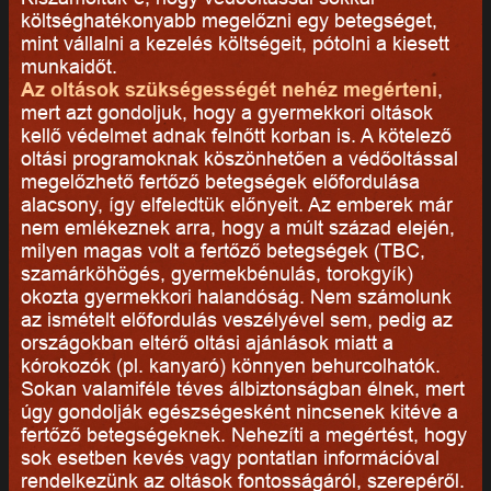
költséghatékonyabb megelőzni egy betegséget,
mint vállalni a kezelés költségeit, pótolni a kiesett
munkaidőt.
Az oltások szükségességét nehéz megérteni
,
mert azt gondoljuk, hogy a gyermekkori oltások
kellő védelmet adnak felnőtt korban is. A kötelező
oltási programoknak köszönhetően a védőoltással
megelőzhető fertőző betegségek előfordulása
alacsony, így elfeledtük előnyeit. Az emberek már
nem emlékeznek arra, hogy a múlt század elején,
milyen magas volt a fertőző betegségek (TBC,
szamárköhögés, gyermekbénulás, torokgyík)
okozta gyermekkori halandóság. Nem számolunk
az ismételt előfordulás veszélyével sem, pedig az
országokban eltérő oltási ajánlások miatt a
kórokozók (pl. kanyaró) könnyen behurcolhatók.
Sokan valamiféle téves álbiztonságban élnek, mert
úgy gondolják egészségesként nincsenek kitéve a
fertőző betegségeknek. Nehezíti a megértést, hogy
sok esetben kevés vagy pontatlan információval
rendelkezünk az oltások fontosságáról, szerepéről.