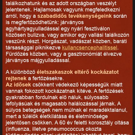
találkozhatunk és az adott országban veszélyt
jelentenek. Hajlamosak vagyunk megfeledkezni
arról, hogy a
szabadidős tevékenységeink
során
is megfertőződhetünk: járványos
agyhártyagyulladással egy nyári fesztiválon
közösen bulizva, vagy amikor egy vallási találkozón
veszünk részt. Horgászat, vadászat közben, baráti
társasággal piknikezve
kullancsencephalitissel
.
Fürdőzés közben, vagy a gasztronómiát élvezve
járványos májgyulladással.
A különböző
életszakaszok eltérő kockázatot
rejtenek
a fertőzésekre.
Az idősek
csökkent védekező képességük miatt
vannak fokozott kockázatnak kitéve. A fertőzések
gyakrabban fordulnak elő náluk, súlyosabb
lefolyásúak és magasabb halálozással járnak. A
súlyos betegségek nem múlnak el maradéktalanul,
mert a túlélők életkilátása és életminősége
jelentősen csökken. A 60 év feletti korosztály oltása
(influenza, illetve pneumococcus okozta