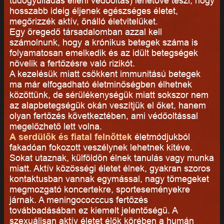
tüdőgyulladás elleni védőoltás) lehetővé teszi, hogy
hosszabb ideig éljenek egészséges életet,
megőrizzék aktív, önálló életvitelüket.
Egy öregedő társadalomban azzal kell
számolnunk, hogy a krónikus betegek száma is
folyamatosan emelkedik és az idült betegségek
növelik a fertőzésre való rizikót.
A kezelésük miatt csökkent immunitású betegek
ma már elfogadható életminőségben élhetnek
közöttünk, de sérülékenységük miatt sokszor nem
az alapbetegségük okán veszítjük el őket, hanem
olyan fertőzés következtében, ami védőoltással
megelőzhető lett volna.
A serdülők és fiatal felnőttek
életmódjukból
fakadóan fokozott veszélynek lehetnek kitéve.
Sokat utaznak, külföldön élnek tanulás vagy munka
miatt. Aktív közösségi életet élnek, gyakran szoros
kontaktusban vannak egymással, nagy tömegeket
megmozgató koncertekre, sporteseményekre
járnak. A meningococccus fertőzés
továbbadásában ez kiemelt jelentőségű. A
szexuálisan aktív életet élők körében a humán