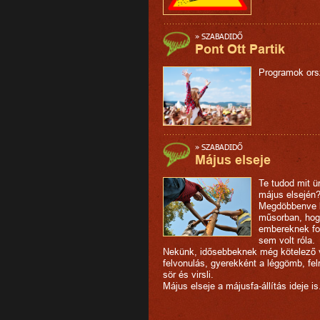
»
SZABADIDŐ
Pont Ott Partik
Programok ors
»
SZABADIDŐ
Május elseje
Te tudod mit ü
május elsején
Megdöbbenve 
műsorban, hog
embereknek f
sem volt róla.
Nekünk, idősebbeknek még kötelező v
felvonulás, gyerekként a léggömb, fel
sör és virsli.
Május elseje a májusfa-állítás ideje is