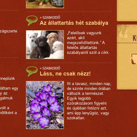
»
SZABADIDŐ
Az állattartás hét szabálya
zágszerte
„Felelősek vagyunk
K
azért, akit
megszelídítettünk.” A
felelős állattartás
szabályairól szól a cikk.
»
SZABADIDŐ
Láss, ne csak nézz!
nneplünk
?
Itt a tavasz, minden nap,
láttam egy
de szinte minden órában
y az
változik a természet.
ogalmuk
Egyik legjobb
szórakozásom figyelni
olt a
és újabban fotózni azt,
nőttként a
ami épp lenyűgöz, vagy
szokatlan.
.