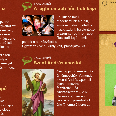
Soka
»
SZABADIDŐ
A legfinomabb fiús buli-kaja
 ha
Fél kilenc körül
megéheztünk a sütik,
opzene
alma és italok mellett is.
gváltozott
Házigazdánk bejelentette
 években,
a szerinte
legfinomabb
 és más
fiús buli-kaját
, amit
ilágszerte
percek alatt készített el.
erű lett.
P
Egyetértek vele, király volt, próbáljátok ki!
itek a
eljesen
»
SZABADIDŐ
style
Szent András apostol
 amelyet
 és mindez
Névnapját november 30-
án ünnepeljük. A monda
szerint András apostolt
ilyen keresztre
feszítették. Az
apó
Andráskereszt (Crux
decussata), ferdén
n
összerótt gerendákból
lós
álló X formájú kereszt.
en a napon
y előző
lás