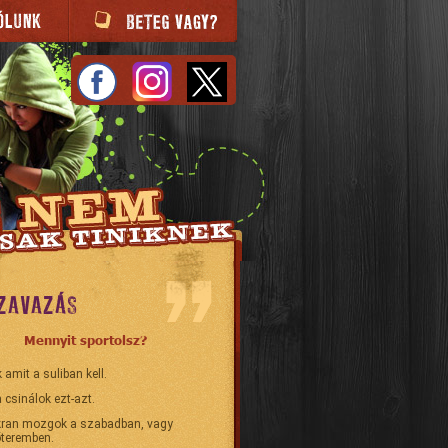
ZAVAZÁS
Mennyit sportolsz?
 amit a suliban kell.
 csinálok ezt-azt.
ran mozgok a szabadban, vagy
teremben.