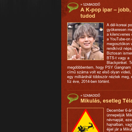
»
SZABADIDŐ
A K-pop ipar – jobb,
tudod
A dél-koreai p
gyökeresen me
a kilencvenes
a YouTube-on
megosztókon v
rendkívül népsz
Biztosan ismer
BTS-t vagy a
Blackpinket. T
megdöbbentem, hogy PSY Gangnam 
című száma volt ez első olyan videó,
egy milliárdnál többször néztek meg,
tíz éve, 2014-ben történt.
»
SZABADIDŐ
Mikulás, esetleg Tél
December 6-á
ünnepeljük Mik
névnapját, ez
hajnalban, vag
éjjel jár a Miku