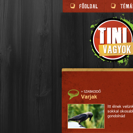
»
SZABADIDŐ
Varjak
Itt élnek velün
sokkal okosab
gondolnád