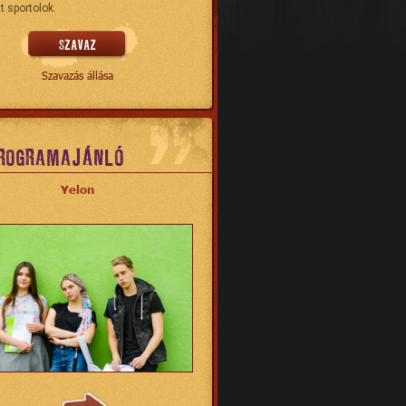
t sportolok.
Szavazás állása
ROGRAMAJÁNLÓ
Yelon