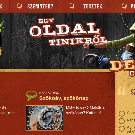
S
»
SZABADIDŐ
Szökőév, szökőnap
k és
Miért is van? Melyik a
bak, mint
szökőnap? Kattints!
Csak
Néha
Gyak
edző