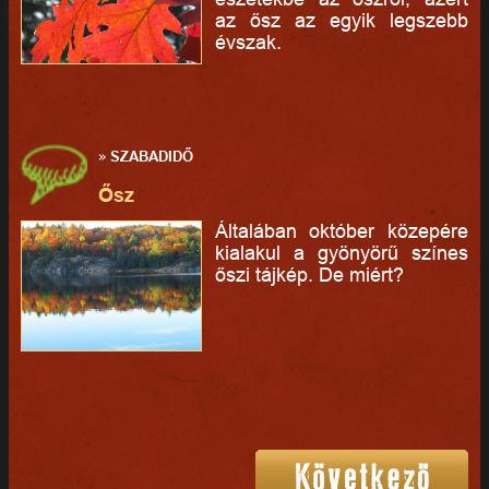
az ősz az egyik legszebb
évszak.
»
SZABADIDŐ
Ősz
Általában október közepére
kialakul a gyönyörű színes
őszi tájkép. De miért?