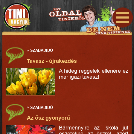
»
SZABADIDŐ
Tavasz - újrakezdés
A hideg reggelek ellenére ez
már igazi tavasz!
»
SZABADIDŐ
Az ősz gyönyörű
Bármennyire az iskola jut
eszetekbe az őszről, azért