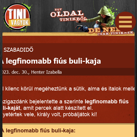
»
SZABADIDŐ
A legfinomabb fiús buli-kaja
2023. dec. 30., Henter Izabella
él kilenc körül megéheztünk a sütik, alma és italok mellet
.
ázigazdánk bejelentette a szerinte
legfinomabb fiús
uli-kaját
, amit percek alatt készített el.
gyetértek vele, király volt, próbáljátok ki!
A legfinomabb fiús buli-kaja: