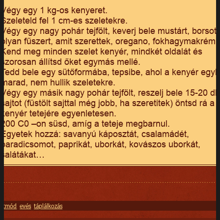
Végy egy 1 kg-os kenyeret.
Szeleteld fel 1 cm-es szeletekre.
Végy egy nagy pohár tejfölt, keverj bele mustárt, borsot,
olyan fűszert, amit szerettek, oregano, fokhagymakrém
Kend meg minden szelet kenyér, mindkét oldalát és
szorosan állítsd őket egymás mellé.
Tedd bele egy sütőformába, tepsibe, ahol a kenyér egy
marad, nem hullik szeletekre.
Végy egy másik nagy pohár tejfölt, reszelj bele 15-20 d
sajtot (füstölt sajttal még jobb, ha szeretitek) öntsd rá a
kenyér tetejére egyenletesen.
200 C0 –on süsd, amíg a teteje megbarnul.
Egyetek hozzá: savanyú káposztát, csalamádét,
paradicsomot, paprikát, uborkát, kovászos uborkát,
salátákat…
letmód
evés
táplálkozás