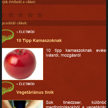
érjük értékeld a cikket:
apcsolódó cikkek:
»
ÉLETMÓD
10 Tipp Kamaszoknak
10 tipp kamaszoknak evésrő
ivásról, mozgásról
»
ÉLETMÓD
Vegetáriánus tinik
Sok tinédzser, különbö
megfontolásokból a vegetárián