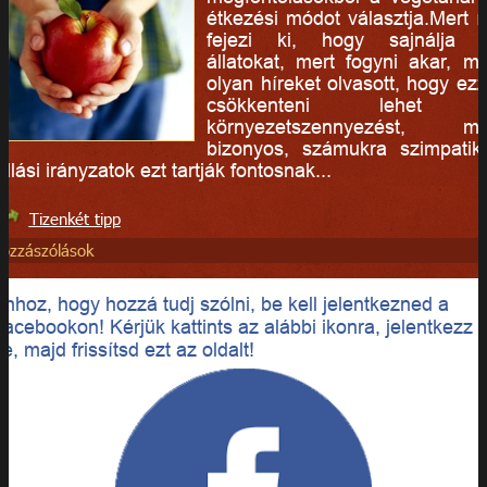
étkezési módot választja.Mert í
fejezi ki, hogy sajnálja 
állatokat, mert fogyni akar, me
olyan híreket olvasott, hogy ezz
csökkenteni lehet 
környezetszennyezést, me
bizonyos, számukra szimpatik
allási irányzatok ezt tartják fontosnak...
Tizenkét tipp
ozzászólások
Ahhoz, hogy hozzá tudj szólni, be kell jelentkezned a
Facebookon! Kérjük kattints az alábbi ikonra, jelentkezz
e, majd frissítsd ezt az oldalt!