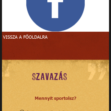
» VISSZA A FŐOLDALRA
SZAVAZÁS
Mennyit sportolsz?